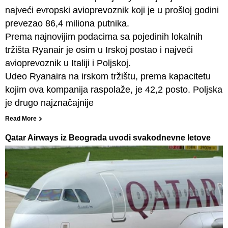
najveći evropski avioprevoznik koji je u prošloj godini
prevezao 86,4 miliona putnika.
Prema najnovijim podacima sa pojedinih lokalnih
tržišta Ryanair je osim u Irskoj postao i najveći
avioprevoznik u Italiji i Poljskoj.
Udeo Ryanaira na irskom tržištu, prema kapacitetu
kojim ova kompanija raspolaže, je 42,2 posto. Poljska
je drugo najznačajnije
Read More
Qatar Airways iz Beograda uvodi svakodnevne letove