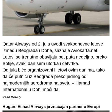
Qatar Airways od 2. jula uvodi svakodnevne letove
između Beograda i Dohe, saznaje Aviokarta.net.
Letovi se trenutno obavljaju pet puta nedeljno, preko
Sofije, svaki dan sem utorka i četvrtka.
Od jula biće organizovani i letovi ovim danima, tako
da će putnici iz Beograda preko jednog od
najmodernijih aerodroma na svetu – Hamad
International u Dohi moći da
Read More
Hogan: Etihad Airways je značajan partner u Evropi