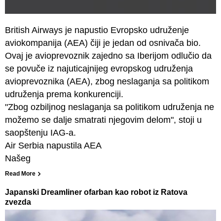
British Airways je napustio Evropsko udruženje
aviokompanija (AEA) čiji je jedan od osnivača bio.
Ovaj je avioprevoznik zajedno sa Iberijom odlučio da
se povuče iz najuticajnijeg evropskog udruženja
avioprevoznika (AEA), zbog neslaganja sa politikom
udruženja prema konkurenciji.
"Zbog ozbiljnog neslaganja sa politikom udruženja ne
možemo se dalje smatrati njegovim delom", stoji u
saopštenju IAG-a.
Air Serbia napustila AEA
Našeg
Read More
Japanski Dreamliner ofarban kao robot iz Ratova
zvezda