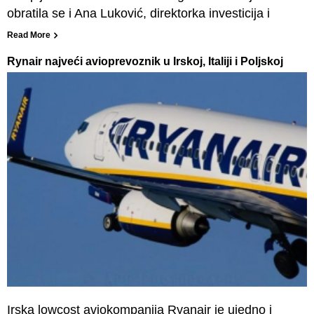
obratila se i Ana Luković, direktorka investicija i
Read More
Rynair najveći avioprevoznik u Irskoj, Italiji i Poljskoj
Irska lowcost aviokompanija Ryanair je ujedno i