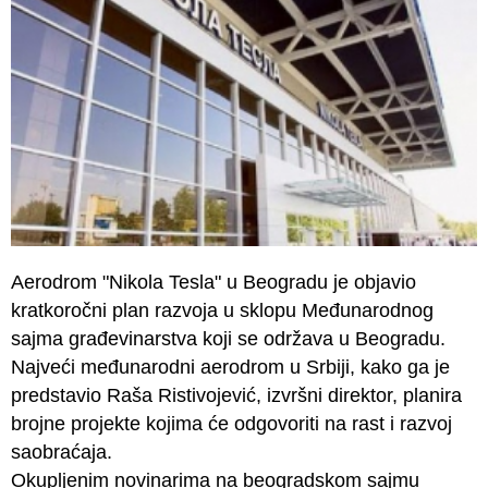
Aerodrom "Nikola Tesla" u Beogradu je objavio
kratkoročni plan razvoja u sklopu Međunarodnog
sajma građevinarstva koji se održava u Beogradu.
Najveći međunarodni aerodrom u Srbiji, kako ga je
predstavio Raša Ristivojević, izvršni direktor, planira
brojne projekte kojima će odgovoriti na rast i razvoj
saobraćaja.
Okupljenim novinarima na beogradskom sajmu