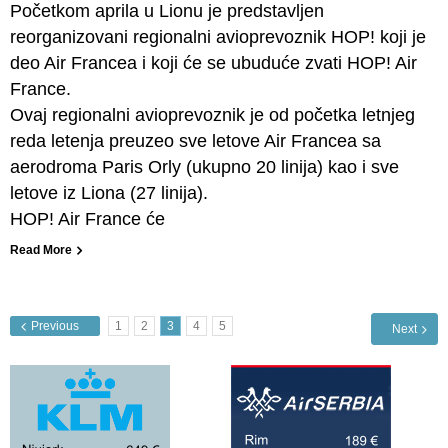
Početkom aprila u Lionu je predstavljen
reorganizovani regionalni avioprevoznik HOP! koji je
deo Air Francea i koji će se ubuduće zvati HOP! Air
France.
Ovaj regionalni avioprevoznik je od početka letnjeg
reda letenja preuzeo sve letove Air Francea sa
aerodroma Paris Orly (ukupno 20 linija) kao i sve
letove iz Liona (27 linija).
HOP! Air France će
Read More
Previous
1
2
3
4
5
Next