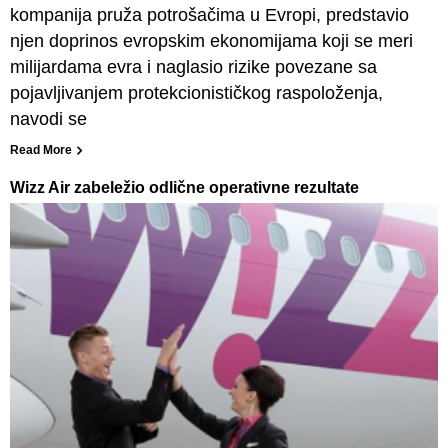
kompanija pruža potrošačima u Evropi, predstavio
njen doprinos evropskim ekonomijama koji se meri
milijardama evra i naglasio rizike povezane sa
pojavljivanjem protekcionističkog raspoloženja,
navodi se
Read More
Wizz Air zabeležio odlične operativne rezultate