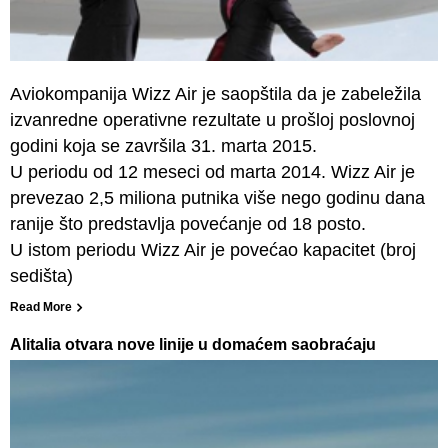
Aviokompanija Wizz Air je saopštila da je zabeležila
izvanredne operativne rezultate u prošloj poslovnoj
godini koja se završila 31. marta 2015.
U periodu od 12 meseci od marta 2014. Wizz Air je
prevezao 2,5 miliona putnika više nego godinu dana
ranije što predstavlja povećanje od 18 posto.
U istom periodu Wizz Air je povećao kapacitet (broj
sedišta)
Read More
Alitalia otvara nove linije u domaćem saobraćaju