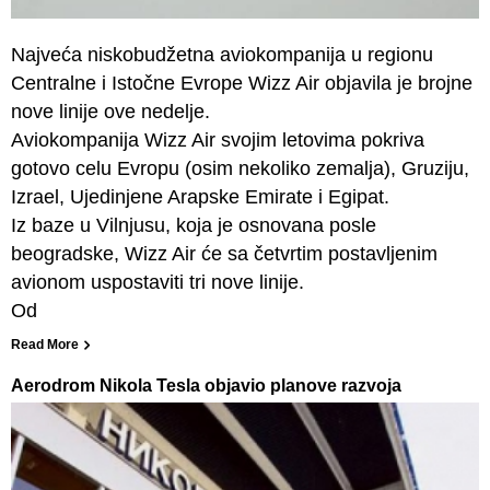
Najveća niskobudžetna aviokompanija u regionu
Centralne i Istočne Evrope Wizz Air objavila je brojne
nove linije ove nedelje.
Aviokompanija Wizz Air svojim letovima pokriva
gotovo celu Evropu (osim nekoliko zemalja), Gruziju,
Izrael, Ujedinjene Arapske Emirate i Egipat.
Iz baze u Vilnjusu, koja je osnovana posle
beogradske, Wizz Air će sa četvrtim postavljenim
avionom uspostaviti tri nove linije.
Od
Read More
Aerodrom Nikola Tesla objavio planove razvoja