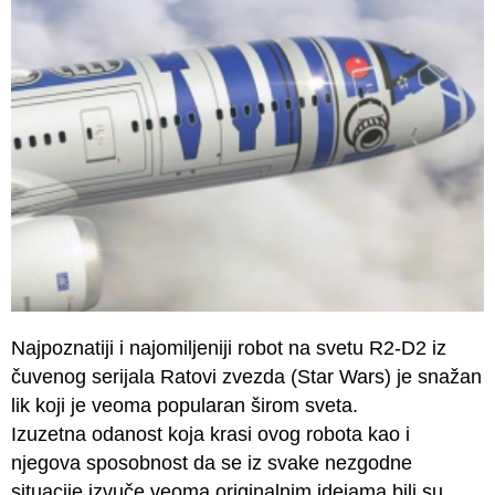
Najpoznatiji i najomiljeniji robot na svetu R2-D2 iz
čuvenog serijala Ratovi zvezda (Star Wars) je snažan
lik koji je veoma popularan širom sveta.
Izuzetna odanost koja krasi ovog robota kao i
njegova sposobnost da se iz svake nezgodne
situacije izvuče veoma originalnim idejama bili su