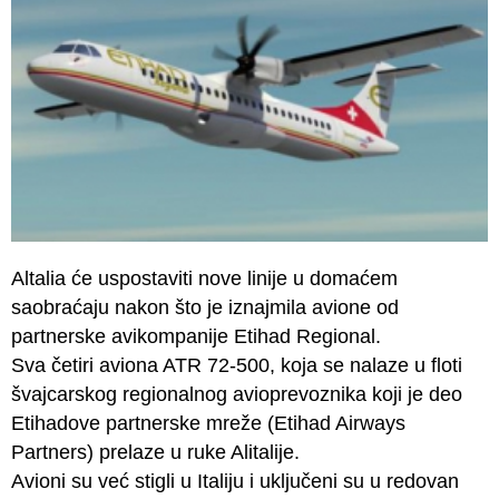
Altalia će uspostaviti nove linije u domaćem
saobraćaju nakon što je iznajmila avione od
partnerske avikompanije Etihad Regional.
Sva četiri aviona ATR 72-500, koja se nalaze u floti
švajcarskog regionalnog avioprevoznika koji je deo
Etihadove partnerske mreže (Etihad Airways
Partners) prelaze u ruke Alitalije.
Avioni su već stigli u Italiju i uključeni su u redovan