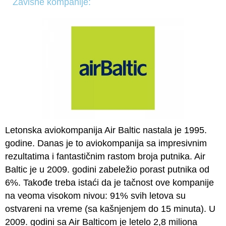
Zavisne kompanije:
Letonska aviokompanija Air Baltic nastala je 1995.
godine. Danas je to aviokompanija sa impresivnim
rezultatima i fantastičnim rastom broja putnika. Air
Baltic je u 2009. godini zabeležio porast putnika od
6%. Takođe treba istaći da je tačnost ove kompanije
na veoma visokom nivou: 91% svih letova su
ostvareni na vreme (sa kašnjenjem do 15 minuta). U
2009. godini sa Air Balticom je letelo 2,8 miliona