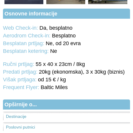
Osnovne informacije
Web Check-in:
Da, besplatno
Aerodrom Check-in:
Besplatno
Besplatan prtljag:
Ne, od 20 evra
Besplatan ketering:
Ne
Ručni prtljag:
55 x 40 x 23cm / 8kg
Predati prtljag:
20kg (ekonomska), 3 x 30kg (biznis)
Višak prtljaga:
od 15 € / kg
Frequent Flyer:
Baltic Miles
Opširnije o...
Destinacije
Poslovni putnici