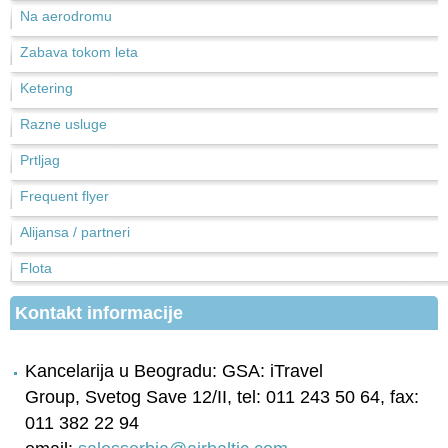
Na aerodromu
Zabava tokom leta
Ketering
Razne usluge
Prtljag
Frequent flyer
Alijansa / partneri
Flota
Kontakt informacije
Kancelarija u Beogradu: GSA: iTravel
Group, Svetog Save 12/II, tel: 011 243 50 64, fax:
011 382 22 94