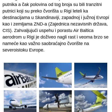
putnika a čak polovina od tog broja su bili tranzitni
putnici koji su preko čvorišta u Rigi leteli ka
destinacijama u Skandinaviji, zapadnoj i južnoj Evropi
kao i zemljama ZND-a (Zajednica nezavisnih država,
CIS). Zahvaljujući uspehu i porastu Air Baltica
aerodrom u Rigi je doživeo nagli rast i veoma brzo se
nameće kao važno saobraćajno čvorište na
severoistoku Evrope.