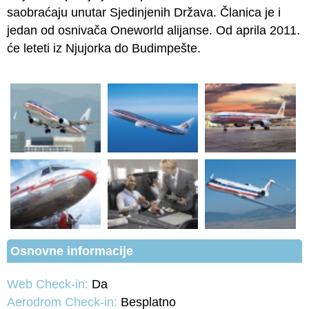
saobraćaju unutar Sjedinjenih Država. Članica je i
jedan od osnivača Oneworld alijanse. Od aprila 2011.
će leteti iz Njujorka do Budimpešte.
Osnovne informacije
Web Check-in:
Da
Aerodrom Check-in:
Besplatno