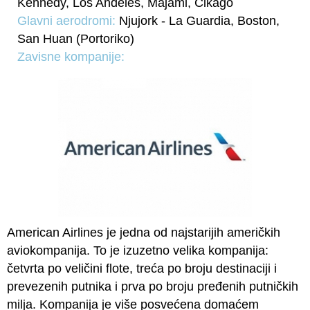
Kennedy, Los Anđeles, Majami, Čikago
Glavni aerodromi:
Njujork - La Guardia, Boston,
San Huan (Portoriko)
Zavisne kompanije:
American Airlines je jedna od najstarijih američkih
aviokompanija. To je izuzetno velika kompanija:
četvrta po veličini flote, treća po broju destinaciji i
prevezenih putnika i prva po broju pređenih putničkih
milja. Kompanija je više posvećena domaćem