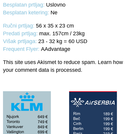
Besplatan prtljag:
Uslovno
Besplatan ketering:
Ne
Ručni prtljag:
56 x 35 x 23 cm
Predati prtljag:
max. 157cm / 23kg
Višak prtljaga:
23 - 32 kg = 60 USD
Frequent Flyer:
AAdvantage
This site uses Akismet to reduce spam.
Learn how
your comment data is processed.