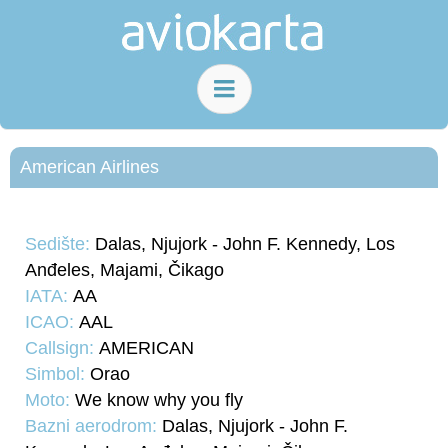
American Airlines
Sedište:
Dalas, Njujork - John F. Kennedy, Los
Anđeles, Majami, Čikago
IATA:
AA
ICAO:
AAL
Callsign:
AMERICAN
Simbol:
Orao
Moto:
We know why you fly
Bazni aerodrom:
Dalas, Njujork - John F.