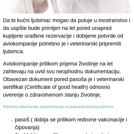
Da bi kućni ljubimac mogao da putuje u inostranstvo i
da uopšte bude primljen na let pored unapred
kupljene urađene rezervacije i dobijene potvrde od
aviokompanije potrebno je i veterinarski pripremiti
ljubimca.
Aviokompanije prilikom prijema životinje na let
zahtevaju na uvid svu neophodnu dokumentaciju.
Obavezan dokument pored pasoša je i veterinarski
sertifikat (Certificate of good health) odnosno
uverenje o zdravstvenom stanju životinje.
Potrebna veterinarska dokumentacija za putovanje kućnog ljubimca:
pasoš ( dobija se prilikom redovne vakcinacije i
čipovanja)