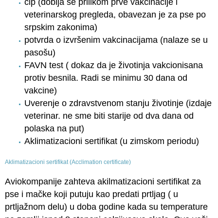
čip (dobija se prilikom prve vakcinacije i
veterinarskog pregleda, obavezan je za pse po
srpskim zakonima)
potvrda o izvršenim vakcinacijama (nalaze se u
pasošu)
FAVN test ( dokaz da je životinja vakcionisana
protiv besnila. Radi se minimu 30 dana od
vakcine)
Uverenje o zdravstvenom stanju životinje (izdaje
veterinar. ne sme biti starije od dva dana od
polaska na put)
Aklimatizacioni sertifikat (u zimskom periodu)
Aklimatizacioni sertifikat (Acclimation certificate)
Aviokompanije zahteva akilmatizacioni sertifikat za
pse i mačke koji putuju kao predati prtljag ( u
prtljažnom delu) u doba godine kada su temperature