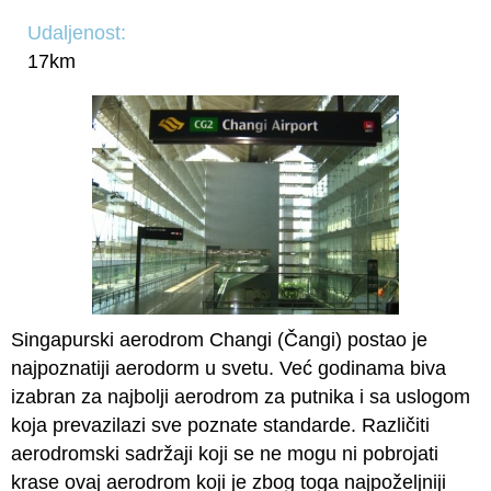
Udaljenost:
17km
Singapurski aerodrom Changi (Čangi) postao je
najpoznatiji aerodorm u svetu. Već godinama biva
izabran za najbolji aerodrom za putnika i sa uslogom
koja prevazilazi sve poznate standarde. Različiti
aerodromski sadržaji koji se ne mogu ni pobrojati
krase ovaj aerodrom koji je zbog toga najpoželjniji