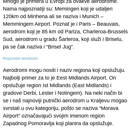
Mnogo je primera u Evropi za ovakve aerodrome.
Nama najpoznatiji su: Memingen koji je udaljen
120km od Minhena ali se naziva i Munich –
Memmingem Airport. Poznat je i Paris – Beauvais,
aerodrom koji je 85 km od Pariza, Charleroa-Brussels
Sud, aerodrom u gradu Šarleroa, koji služi i Briselu,
pa se čak naziva i “Brisel Jug”.
Regionalni aerodromi
Aerodromi mogu nositi i naziv regiona koji opslužuju.
Najbolji primer za to je Eest Midlands Airport. On
opslužuje region Ist Midlands (East Midlands) i
gradove Derbi, Lester i Notingem). Na neki način bi
se i naš najnoviji putnički aerodrom u Kraljevu mogao
svrstati u ovu kategoriju, pošto se naziva “Morava
Airport” označavajući svojim imenom region
Zapadnog Pomoravlja koji planira da opslužuje.