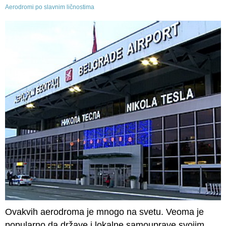
Aerodromi po slavnim ličnostima
Ovakvih aerodroma je mnogo na svetu. Veoma je
popularno da države i lokalne samouprave svojim