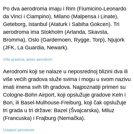
Po dva aerodroma imaju i Rim (Fiumicino-Leonardo
da Vinci i Ciampino), Milano (Malpensa i Linate),
Geteborg, Istanbul (Ataturk i Sabiha Gokcen). Tri
aerodroma ima Stokholm (Arlanda, Skavsta,
Bromma), Oslo (Gardemoen, Rygge, Torp), Njujork
(JFK, La Guardia, Newark).
Više gradova, jedan aerodrom
Aerodromi koji se nalaze u neposrednoj blizini dva ili
više većih gradova služe svima i mogu u svom nazivu
imati imena svih tih gradova. Najpoznatiji primeri su
Cologne-Bohn Airport, koji opslužuje gradove Keln i
Bon, ili Basel-Mulhouse-Freiburg, koji čak opslužuje
tri grada u tri države: Bazel (Švajcarska), Miluz
(Francuska) i Frajburg (Nemačka).
Udaljeni aerodromi