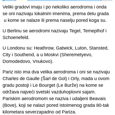
Veliki gradovi imaju i po nekoliko aerodroma i onda
se oni nazivaju lokalnim imenima, prema delu grada
u kome se nalaze ili prema naselju pored koga su.
U Berlinu se aerodromi nazivaju Tegel, Temeplhof i
Schoenefeld.
U Londonu su: Heathrow, Gatwick, Luton, Stansted,
City i Southend, a u Moskvi (Sheremetyevo,
Domodedovo, Vnukovo).
Pariz isto ima dva velika aerodroma i oni se nazivaju
Charles de Gaulle (Šarl de Gol) i Orly, mada u ovom
gradu postoji i Le Bourget (Le Burže) na kome se
održava najveći svetski vazduhoplovni sajam.
Pariskim aerodromom se naziva i udaljeni Beavais
(Bove), koji se nalazi pored istoimenog grada 80-tak
kilometara severzapadno od Pariza.