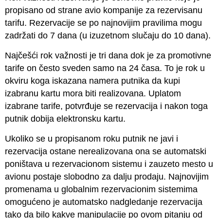
propisano od strane avio kompanije za rezervisanu
tarifu. Rezervacije se po najnovijim pravilima mogu
zadržati do 7 dana (u izuzetnom slučaju do 10 dana).
Najčešći rok važnosti je tri dana dok je za promotivne
tarife on često sveden samo na 24 časa. To je rok u
okviru koga iskazana namera putnika da kupi
izabranu kartu mora biti realizovana. Uplatom
izabrane tarife, potvrđuje se rezervacija i nakon toga
putnik dobija elektronsku kartu.
Ukoliko se u propisanom roku putnik ne javi i
rezervacija ostane nerealizovana ona se automatski
poništava u rezervacionom sistemu i zauzeto mesto u
avionu postaje slobodno za dalju prodaju. Najnovijim
promenama u globalnim rezervacionim sistemima
omogućeno je automatsko nadgledanje rezervacija
tako da bilo kakve manipulacije po ovom pitanju od