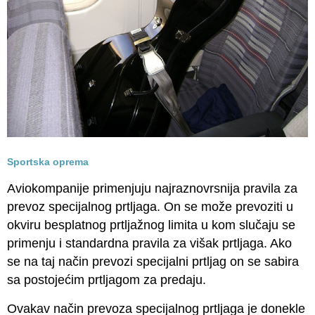
Sportska oprema
Aviokompanije primenjuju najraznovrsnija pravila za
prevoz specijalnog prtljaga. On se može prevoziti u
okviru besplatnog prtljažnog limita u kom slučaju se
primenju i standardna pravila za višak prtljaga. Ako
se na taj način prevozi specijalni prtljag on se sabira
sa postojećim prtljagom za predaju.
Ovakav način prevoza specijalnog prtljaga je donekle