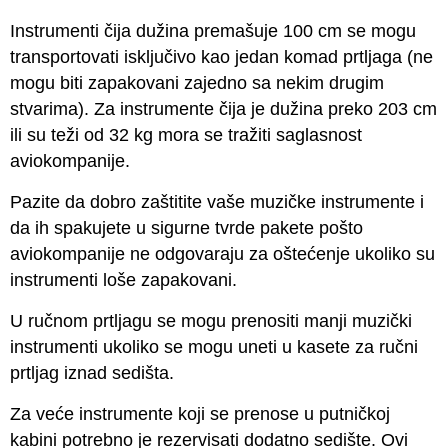
Instrumenti čija dužina premašuje 100 cm se mogu
transportovati isključivo kao jedan komad prtljaga (ne
mogu biti zapakovani zajedno sa nekim drugim
stvarima). Za instrumente čija je dužina preko 203 cm
ili su teži od 32 kg mora se tražiti saglasnost
aviokompanije.
Pazite da dobro zaštitite vaše muzičke instrumente i
da ih spakujete u sigurne tvrde pakete pošto
aviokompanije ne odgovaraju za oštećenje ukoliko su
instrumenti loše zapakovani.
U ručnom prtljagu se mogu prenositi manji muzički
instrumenti ukoliko se mogu uneti u kasete za ručni
prtljag iznad sedišta.
Za veće instrumente koji se prenose u putničkoj
kabini potrebno je rezervisati dodatno sedište. Ovi