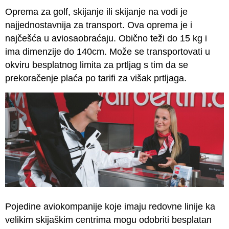
Oprema za golf, skijanje ili skijanje na vodi je
najjednostavnija za transport. Ova oprema je i
najčešća u aviosaobraćaju. Obično teži do 15 kg i
ima dimenzije do 140cm. Može se transportovati u
okviru besplatnog limita za prtljag s tim da se
prekoračenje plaća po tarifi za višak prtljaga.
Pojedine aviokompanije koje imaju redovne linije ka
velikim skijaškim centrima mogu odobriti besplatan