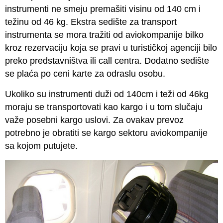
instrumenti ne smeju premašiti visinu od 140 cm i
težinu od 46 kg. Ekstra sedište za transport
instrumenta se mora tražiti od aviokompanije bilko
kroz rezervaciju koja se pravi u turističkoj agenciji bilo
preko predstavništva ili call centra. Dodatno sedište
se plaća po ceni karte za odraslu osobu.
Ukoliko su instrumenti duži od 140cm i teži od 46kg
moraju se transportovati kao kargo i u tom slučaju
važe posebni kargo uslovi. Za ovakav prevoz
potrebno je obratiti se kargo sektoru aviokompanije
sa kojom putujete.