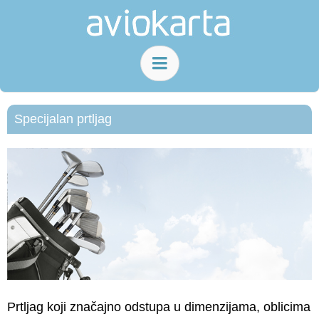
Specijalan prtljag
Prtljag koji značajno odstupa u dimenzijama, oblicima