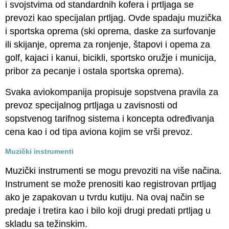
i svojstvima od standardnih kofera i prtljaga se
prevozi kao specijalan prtljag. Ovde spadaju muzička
i sportska oprema (ski oprema, daske za surfovanje
ili skijanje, oprema za ronjenje, štapovi i opema za
golf, kajaci i kanui, bicikli, sportsko oružje i municija,
pribor za pecanje i ostala sportska oprema).
Svaka aviokompanija propisuje sopstvena pravila za
prevoz specijalnog prtljaga u zavisnosti od
sopstvenog tarifnog sistema i koncepta određivanja
cena kao i od tipa aviona kojim se vrši prevoz.
Muzički instrumenti
Muzički instrumenti se mogu prevoziti na više načina.
Instrument se može prenositi kao registrovan prtljag
ako je zapakovan u tvrdu kutiju. Na ovaj način se
predaje i tretira kao i bilo koji drugi predati prtljag u
skladu sa težinskim.