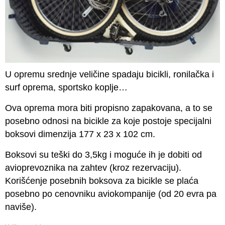
U opremu srednje veličine spadaju bicikli, ronilačka i
surf oprema, sportsko koplje…
Ova oprema mora biti propisno zapakovana, a to se
posebno odnosi na bicikle za koje postoje specijalni
boksovi dimenzija 177 x 23 x 102 cm.
Boksovi su teški do 3,5kg i moguće ih je dobiti od
avioprevoznika na zahtev (kroz rezervaciju).
Korišćenje posebnih boksova za bicikle se plaća
posebno po cenovniku aviokompanije (od 20 evra pa
naviše).