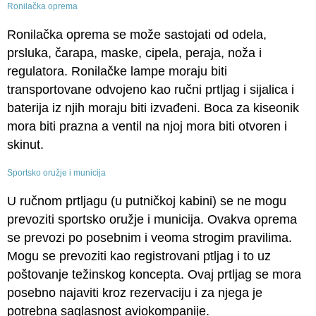
Ronilačka oprema
Ronilačka oprema se može sastojati od odela,
prsluka, čarapa, maske, cipela, peraja, noža i
regulatora. Ronilačke lampe moraju biti
transportovane odvojeno kao ručni prtljag i sijalica i
baterija iz njih moraju biti izvađeni. Boca za kiseonik
mora biti prazna a ventil na njoj mora biti otvoren i
skinut.
Sportsko oružje i municija
U ručnom prtljagu (u putničkoj kabini) se ne mogu
prevoziti sportsko oružje i municija. Ovakva oprema
se prevozi po posebnim i veoma strogim pravilima.
Mogu se prevoziti kao registrovani ptljag i to uz
poštovanje težinskog koncepta. Ovaj prtljag se mora
posebno najaviti kroz rezervaciju i za njega je
potrebna saglasnost aviokompanije.