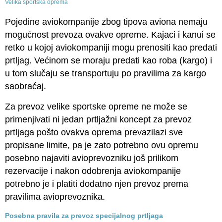
Velika sportska oprema
Pojedine aviokompanije zbog tipova aviona nemaju
mogućnost prevoza ovakve opreme. Kajaci i kanui se
retko u kojoj aviokompaniji mogu prenositi kao predati
prtljag. Većinom se moraju predati kao roba (kargo) i
u tom slučaju se transportuju po pravilima za kargo
saobraćaj.
Za prevoz velike sportske opreme ne može se
primenjivati ni jedan prtljažni koncept za prevoz
prtljaga pošto ovakva oprema prevazilazi sve
propisane limite, pa je zato potrebno ovu opremu
posebno najaviti avioprevozniku još prilikom
rezervacije i nakon odobrenja aviokompanije
potrebno je i platiti dodatno njen prevoz prema
pravilima avioprevoznika.
Posebna pravila za prevoz specijalnog prtljaga