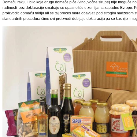
Domaću rakiju i bilo koje drugo domaće piće (vino, voćne sirupe) nije moguće nosi
radinosti bez deklaracije smatraju se opasnošću u zemljama zapadne Evrope. P
proizvoditi domaću rakiju ali se taj proces mora obavljati pod strogim nadzorom st
standardnih procedura čime ovi proizvodi dobijaju deklaraciju pa se kasnije i mo