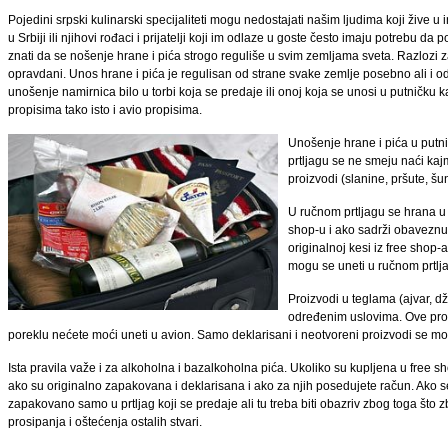
Pojedini srpski kulinarski specijaliteti mogu nedostajati našim ljudima koji žive 
u Srbiji ili njihovi rođaci i prijatelji koji im odlaze u goste često imaju potrebu 
znati da se nošenje hrane i pića strogo reguliše u svim zemljama sveta. Razlozi za 
opravdani. Unos hrane i pića je regulisan od strane svake zemlje posebno ali i 
unošenje namirnica bilo u torbi koja se predaje ili onoj koja se unosi u putničku 
propisima tako isto i avio propisima.
Unošenje hrane i pića u putn
prtljagu se ne smeju naći kaj
proizvodi (slanine, pršute, š
U ručnom prtljagu se hrana u
shop-u i ako sadrži obaveznu 
originalnoj kesi iz free sho
mogu se uneti u ručnom prtlj
Proizvodi u teglama (ajvar, d
određenim uslovima. Ove pro
poreklu nećete moći uneti u avion. Samo deklarisani i neotvoreni proizvodi se mog
Ista pravila važe i za alkoholna i bazalkoholna pića. Ukoliko su kupljena u free 
ako su originalno zapakovana i deklarisana i ako za njih posedujete račun. Ako s
zapakovano samo u prtljag koji se predaje ali tu treba biti obazriv zbog toga što
prosipanja i oštećenja ostalih stvari.