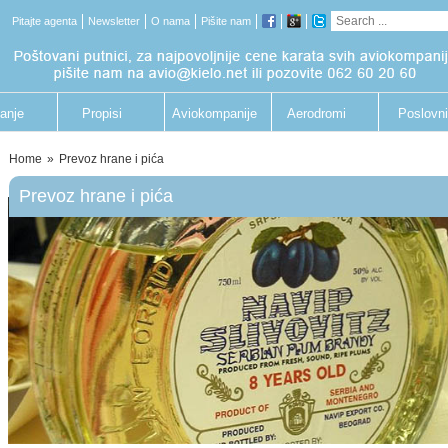
Pitajte agenta
Newsletter
O nama
Pišite nam
anje
Propisi
Aviokompanije
Aerodromi
Poslovni
putnik
Home
»
Prevoz hrane i pića
Prevoz hrane i pića