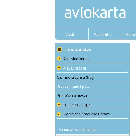
Vesti
Aviokarta
Putov
Inostranstvo
Kupovina karata
Prava i propisi
Carinski propisi u Srbiji
Prevoz hrane i pića
Prenošenje novca
Iseljeničke regije
Sjedinjene Američke Države
Formular za rezervaciju