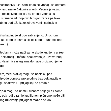
u inostranstvu. Oni sami kada se vraćaju sa odmora
da ponesu razne đakonije u torbi. Veoma je važno
restriktivnu politiku su brojni i veoma su
od strane vazduhoplovnih organizacija pa tako
kabinu podleže kako zdravstveni i carinskim
ičku kabinu je strogo zabranjeno. U ručnom
mak, paprike, sarma, kiseli kupus, suhomesnati
unke…)
 teglama može naći samo ako je kupljena u free
deklaraciju, račun i spakovana je u zatvorenoj
p-a. Namirnice u teglama domaće proizvodnje ne
agu.
žem, med, slatko) mogu se nositi ali pod
izvode domaće proizvodnje bez deklaracije o
u spakovati u prtljag koji se predaje.
shop-u mogu se uneti u ručnom prtljagu ali samo
e pak radi o ranije kuplljenom piću ono može biti
 zbog rukovanja prtljagom može doći do