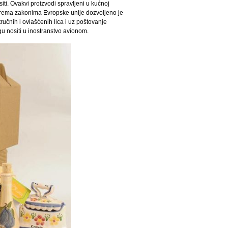
ti. Ovakvi proizvodi spravljeni u kućnoj
rema zakonima Evropske unije dozvoljeno je
ručnih i ovlašćenih lica i uz poštovanje
gu nositi u inostranstvo avionom.