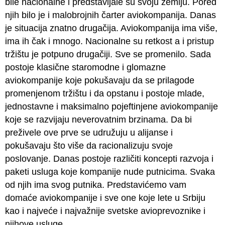
bile nacionalne i predstavljale su svoju zemlju. Pored
njih bilo je i malobrojnih čarter aviokompanija. Danas
je situacija znatno drugačija. Aviokompanija ima više,
ima ih čak i mnogo. Nacionalne su retkost a i pristup
tržištu je potpuno drugačiji. Sve se promenilo. Sada
postoje klasične staromodne i glomazne
aviokompanije koje pokušavaju da se prilagode
promenjenom tržištu i da opstanu i postoje mlade,
jednostavne i maksimalno pojeftinjene aviokompanije
koje se razvijaju neverovatnim brzinama. Da bi
preživele ove prve se udružuju u alijanse i
pokušavaju što više da racionalizuju svoje
poslovanje. Danas postoje različiti koncepti razvoja i
paketi usluga koje kompanije nude putnicima. Svaka
od njih ima svog putnika. Predstavićemo vam
domaće aviokompanije i sve one koje lete u Srbiju
kao i najveće i najvažnije svetske avioprevoznike i
njihove usluge.