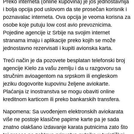
Preko interneta (online kupovina) je još jednostavnija
i bolja opcija pod uslovom da ste prosečan korisnik i
poznavalac interneta. Ova opcija je veoma korisna za
osobe koje putuju low cost avio prevoznicima.
Pojedine agencije iz Srbije na svojim internet
stranama imaju i aplikacije preko kojih se može
jednostavno rezervisati i kupiti avionska karta.
Treći način je da pozovete besplatan telefonski broj
agencije Kielo za vašu zemlju i da u razgovoru sa
stručnim avioagentom na srpskom ili engleskom
jeziku dogovorite kupovinu željene aviokarte.
Plaćanja iz inostranstva se mogu obaviti online
kreditnom karticom ili preko bankarskih transfera.
Napomena: Sa uvođenjem elektronskih aviokarata
više ne postoje klasične papirne karte pa je sada
znatno olakšano izdavanje karata putnicima zato što