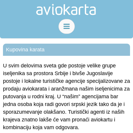
Kupovina karata
U svim delovima sveta gde postoje velike grupe
iseljenika sa prostora Srbije i bivše Jugoslavije
postoje i lokalne turističke agencije specijalizovane za
prodaju aviokarata i aranžmana našim iseljenicima za
putovanja u rodni kraj. U “našim” agencijama bar
jedna osoba koja radi govori srpski jezik tako da je i
sporazumevanje olakšano. Turistički agenti iz naših
krajeva znatno lakše će vam pronaći aviokartu i
kombinaciju koja vam odgovara.