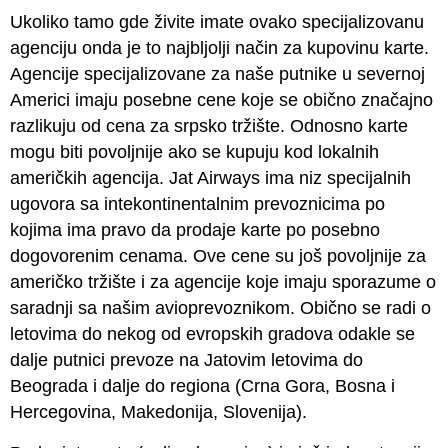
Ukoliko tamo gde živite imate ovako specijalizovanu
agenciju onda je to najbljolji način za kupovinu karte.
Agencije specijalizovane za naše putnike u severnoj
Americi imaju posebne cene koje se obično značajno
razlikuju od cena za srpsko tržište. Odnosno karte
mogu biti povoljnije ako se kupuju kod lokalnih
američkih agencija. Jat Airways ima niz specijalnih
ugovora sa intekontinentalnim prevoznicima po
kojima ima pravo da prodaje karte po posebno
dogovorenim cenama. Ove cene su još povoljnije za
američko tržište i za agencije koje imaju sporazume o
saradnji sa našim avioprevoznikom. Obično se radi o
letovima do nekog od evropskih gradova odakle se
dalje putnici prevoze na Jatovim letovima do
Beograda i dalje do regiona (Crna Gora, Bosna i
Hercegovina, Makedonija, Slovenija).