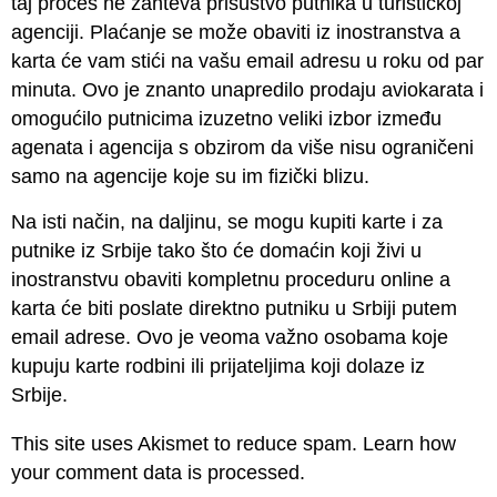
taj proces ne zahteva prisustvo putnika u turističkoj
agenciji. Plaćanje se može obaviti iz inostranstva a
karta će vam stići na vašu email adresu u roku od par
minuta. Ovo je znanto unapredilo prodaju aviokarata i
omogućilo putnicima izuzetno veliki izbor između
agenata i agencija s obzirom da više nisu ograničeni
samo na agencije koje su im fizički blizu.
Na isti način, na daljinu, se mogu kupiti karte i za
putnike iz Srbije tako što će domaćin koji živi u
inostranstvu obaviti kompletnu proceduru online a
karta će biti poslate direktno putniku u Srbiji putem
email adrese. Ovo je veoma važno osobama koje
kupuju karte rodbini ili prijateljima koji dolaze iz
Srbije.
This site uses Akismet to reduce spam.
Learn how
your comment data is processed.