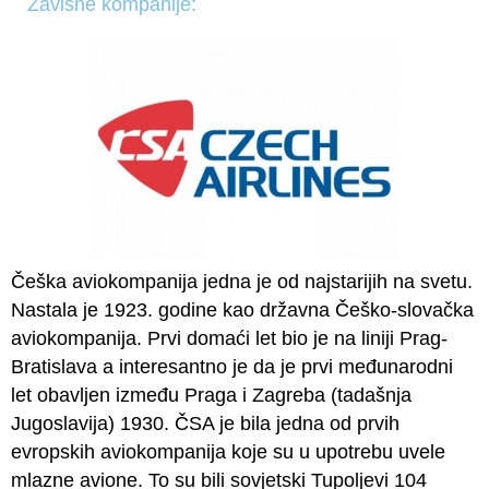
Zavisne kompanije:
Češka aviokompanija jedna je od najstarijih na svetu.
Nastala je 1923. godine kao državna Češko-slovačka
aviokompanija. Prvi domaći let bio je na liniji Prag-
Bratislava a interesantno je da je prvi međunarodni
let obavljen između Praga i Zagreba (tadašnja
Jugoslavija) 1930. ČSA je bila jedna od prvih
evropskih aviokompanija koje su u upotrebu uvele
mlazne avione. To su bili sovjetski Tupoljevi 104