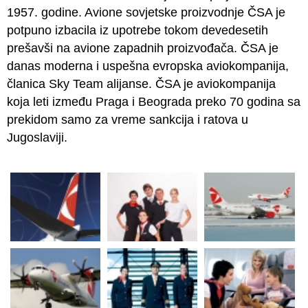
1957. godine. Avione sovjetske proizvodnje ČSA je
potpuno izbacila iz upotrebe tokom devedesetih
prešavši na avione zapadnih proizvođača. ČSA je
danas moderna i uspešna evropska aviokompanija,
članica Sky Team alijanse. ČSA je aviokompanija
koja leti između Praga i Beograda preko 70 godina sa
prekidom samo za vreme sankcija i ratova u
Jugoslaviji.