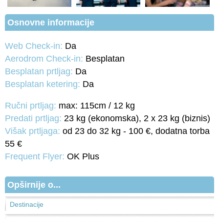
Osnovne informacije
Web Check-in:
Da
Aerodrom Check-in:
Besplatan
Besplatan prtljag:
Da
Besplatan ketering:
Da
Ručni prtljag:
max: 115cm / 12 kg
Predati prtljag:
23 kg (ekonomska), 2 x 23 kg (biznis)
Višak prtljaga:
od 23 do 32 kg - 100 €, dodatna torba
55 €
Frequent Flyer:
OK Plus
Opširnije o...
Destinacije