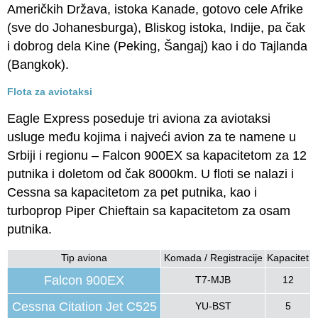
Američkih Država, istoka Kanade, gotovo cele Afrike
(sve do Johanesburga), Bliskog istoka, Indije, pa čak
i dobrog dela Kine (Peking, Šangaj) kao i do Tajlanda
(Bangkok).
Flota za aviotaksi
Eagle Express poseduje tri aviona za aviotaksi
usluge među kojima i najveći avion za te namene u
Srbiji i regionu – Falcon 900EX sa kapacitetom za 12
putnika i doletom od čak 8000km. U floti se nalazi i
Cessna sa kapacitetom za pet putnika, kao i
turboprop Piper Chieftain sa kapacitetom za osam
putnika.
Tip aviona
Komada / Registracije
Kapacitet
Falcon 900EX
T7-MJB
12
Cessna Citation Jet C525
YU-BST
5