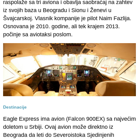
raspolaže sa tri aviona i obavlja saobraćaj na zahtev
iz svojih baza u Beogradu i Sionu i Ženevi u
Švajcarskoj. Vlasnik kompanije je pilot Naim Fazlija.
Osnovana je 2010. godine, ali tek krajem 2013.
počinje sa aviotaksi poslom.
Destinacije
Eagle Express ima avion (Falcon 900EX) sa najvećim
doletom u Srbiji. Ovaj avion može direktno iz
Beograda da leti do Severoistoka Sjedinjenih