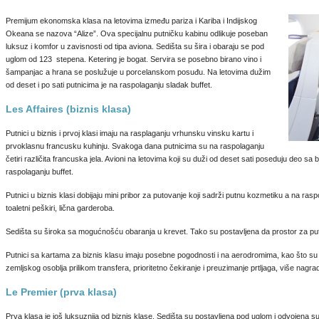
Premijum ekonomska klasa na letovima između pariza i Kariba i Indijskog
Okeana se nazova “Alize”. Ova specijalnu putničku kabinu odlikuje poseban
luksuz i komfor u zavisnosti od tipa aviona. Sedišta su šira i obaraju se pod
uglom od 123 stepena. Ketering je bogat. Servira se posebno birano vino i
šampanjac a hrana se poslužuje u porcelanskom posuđu. Na letovima dužim
od deset i po sati putnicima je na raspolaganju sladak buffet.
Les Affaires (biznis klasa)
Putnici u biznis i prvoj klasi imaju na rasplaganju vrhunsku vinsku kartu i
prvoklasnu francusku kuhinju. Svakoga dana putnicima su na raspolaganju
četiri različita francuska jela. Avioni na letovima koji su duži od deset sati poseduju deo sa 
raspolaganju buffet.
Putnici u biznis klasi dobijaju mini pribor za putovanje koji sadrži putnu kozmetiku a na ras
toaletni peškiri, lična garderoba.
Sedišta su široka sa mogućnošću obaranja u krevet. Tako su postavljena da prostor za pu
Putnici sa kartama za biznis klasu imaju posebne pogodnosti i na aerodromima, kao što su
zemljskog osoblja prilikom transfera, prioritetno čekiranje i preuzimanje prtljaga, više nagra
Le Premier (prva klasa)
Prva klasa je još luksuznija od biznis klase. Sedišta su postavljena pod uglom i odvojena 