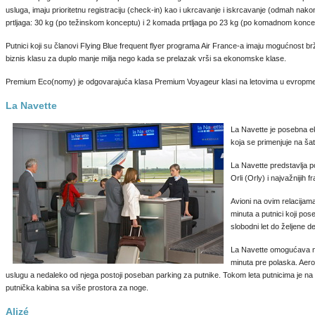
usluga, imaju prioritetnu registraciju (check-in) kao i ukrcavanje i iskrcavanje (odmah nako
prtljaga: 30 kg (po težinskom konceptu) i 2 komada prtljaga po 23 kg (po komadnom konce
Putnici koji su članovi Flying Blue frequent flyer programa Air France-a imaju mogućnost b
biznis klasu za duplo manje milja nego kada se prelazak vrši sa ekonomske klase.
Premium Eco(nomy) je odgovarajuća klasa Premium Voyageur klasi na letovima u evropm
La Navette
La Navette je posebna e
koja se primenjuje na ša
La Navette predstavlja 
Orli (Orly) i najvažnijih 
Avioni na ovim relacijam
minuta a putnici koji po
slobodni let do željene de
La Navette omogućava na
minuta pre polaska. Aero
uslugu a nedaleko od njega postoji poseban parking za putnike. Tokom leta putnicima je na 
putnička kabina sa više prostora za noge.
Alizé