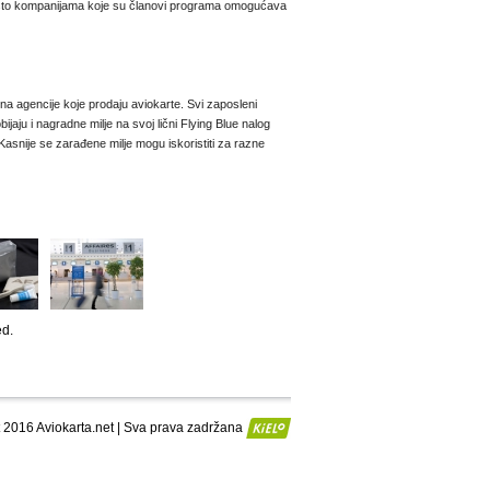
a što kompanijama koje su članovi programa omogućava
na agencije koje prodaju aviokarte. Svi zaposleni
jaju i nagradne milje na svoj lični Flying Blue nalog
 Kasnije se zarađene milje mogu iskoristiti za razne
ed.
 2016 Aviokarta.net | Sva prava zadržana