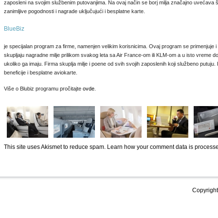
zaposleni na svojim službenim putovanjima. Na ovaj način se borj milja značajno uvećav
zanimljive pogodnosti i nagrade uključujući i besplatne karte.
BlueBiz
je specijalan program za firme, namenjen velikim korisnicima. Ovaj program se primenjuje i 
skupljaju nagradne milje prilikom svakog leta sa Air France-om ili KLM-om a u isto vreme dobi
ukoliko ga imaju. Firma skuplja milje i poene od svih svojih zaposlenih koji službeno putuju.
beneficije i besplatne aviokarte.
Više o Blubiz programu pročitajte
ovde
.
This site uses Akismet to reduce spam.
Learn how your comment data is process
Copyright