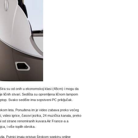
 šira su od onih u ekonomskoj klasi (48cm) i mogu da
nje ličnih stvari. Sedišta su opremljena ličnom lampom
aptop. Svako sedište ima sopstveni PC priključak.
tokom leta. Ponuđena im je video zabava preko većeg
i, video igrice, časovi jezika, 24 muzička kanala, preko
ni od strane renomiranih kuvara Air France-a a
ca, i više toplih obroka.
la. Putnici imaju pristup širokom spektru online