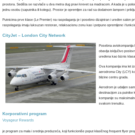
prostora. Sedišta se razvlače u dva metra dug pravi krevet sa madracom. A kada je u pol
jednu osobu (saputnika ili kolegu). Prostor je opremljen za rad sa dodatnom lampom i prikl
Putnicima prve klase (Le Premier) na raspolaganju je i posebno dizajniran i uređen salon 
raspolaganju imaju luksuzan restoran, relaksacionu zonu kao i potpuno opremljene i funkcio
CityJet – London City Network
Posebna aviokompanija ko
obavlja isključivo poslov
uređena kao biznis klasa
Ova kompanija ima let i
aerodroma City (LCY) ko
blizine centru grada.
Aerodrom je udaljen samo
destinacijom za putnike 
kompanije su maksimalno
svakom trenutku.
Korporativni program
Voyageur Rewards
je program za mala i srednja preduzeća, koji funkcioniše poput klasičnog frequent flyer prog