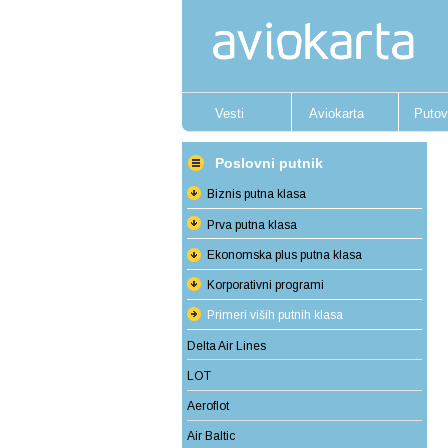
Vesti
Aviokarta
Putov
Poslovni putnik
Biznis putna klasa
Prva putna klasa
Ekonomska plus putna klasa
Korporativni programi
Primeri viših putnih klasa
Delta Air Lines
LOT
Aeroflot
Air Baltic