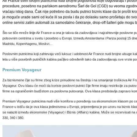
Air France svim svojim putnicima nudi brojne pogodnosti koje odgovaraju i pos
procedure, posebno na pariskom aerodromu Šarl de Gol (CGD) su veoma zgodne za
vraćaju istog dana. Čak nije potrebno da budu putnici biznis klase da bi prošli 
je moguće urade sami od kuće ili sa posla i da po dolasku samo prošetaju do svo
online servisi zatim automati za samostalno čekiranje, drop-off šalteri gde mogu b
Što se tiče mreže linije Air France-a ona je takva da zadovoljava i najzahtevnije poslovne p
polsovnim centrima u svetu i posebno u Evropi. Između Amsterdama i Pariza postoji 15 dnevn
Madridu, Kopenhagenu, Moskvi…
Poslovnim putnicima koji zahtevaju veći luksuz i udobnost Air France nudi brojne ulsuge k
leta u više posebnih putničkih kabina paćljivo određenih tako da zadovoljavaju sve vrste po
Premium Voyageur
Za biznismene čije su firme zbog krize prinuđene na štednju i na smanjenje troškova Air 
Voyageur. Ovu klasu će moći da koriste poslovni putnici čije firme imaju restrikcije za putova
firme sa ograničenim budžetom za poslovna putovanja. Ova klasa predstavlja zapravo kom
Premium Voyageur putnicima nudi više komfora u poređenju sa ekonomskom klasom po cena
France-u ističu da je ova klasa jedinstvena u Evropi, pripremljena je po uzoru na biznis kl
se nalaziti između ekonomske (Voyageur) i Biznis (Affairs) kabina. Može se rezervisati na 
330, 340 i 380.