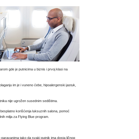
barom gde je putnicima u biznis i prvoj klasi na
polaganju im je i vuneno ćebe, hipoalergenski jastuk,
tnika nije ugrožen susednim sedištima.
 besplatno korišćenja luksuznih salona, pomoć
dnih milja za Flying Blue program.
su paravanima tako da svaki putnik ima dosta ličnog