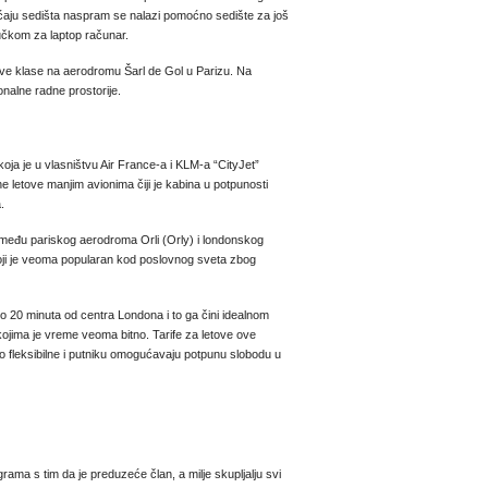
oćaju sedišta naspram se nalazi pomoćno sedište za još
jučkom za laptop računar.
prve klase na aerodromu Šarl de Gol u Parizu. Na
nalne radne prostorije.
ja je u vlasništvu Air France-a i KLM-a “CityJet”
ne letove manjim avionima čiji je kabina u potpunosti
.
zmeđu pariskog aerodroma Orli (Orly) i londonskog
ji je veoma popularan kod poslovnog sveta zbog
 20 minuta od centra Londona i to ga čini idealnom
kojima je vreme veoma bitno. Tarife za letove ove
 fleksibilne i putniku omogućavaju potpunu slobodu u
rama s tim da je preduzeće član, a milje skupljalju svi