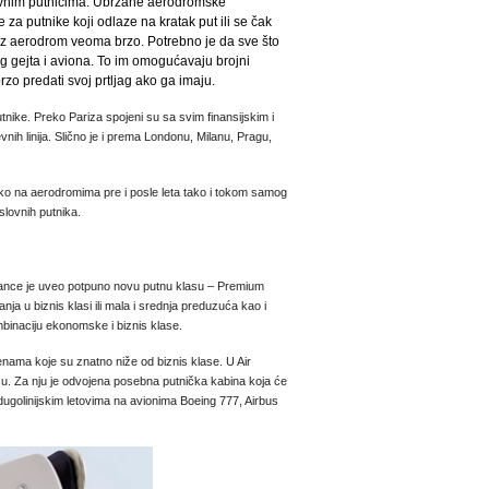
lovnim putnicima. Ubrzane aerodromske
 putnike koji odlaze na kratak put ili se čak
kroz aerodrom veoma brzo. Potrebno je da sve što
g gejta i aviona. To im omogućavaju brojni
rzo predati svoj prtljag ako ga imaju.
utnike. Preko Pariza spojeni su sa svim finansijskim i
ih linija. Slično je i prema Londonu, Milanu, Pragu,
ako na aerodromima pre i posle leta tako i tokom samog
slovnih putnika.
France je uveo potpuno novu putnu klasu – Premium
nja u biznis klasi ili mala i srednja preduzuća kao i
binaciju ekonomske i biznis klase.
ma koje su znatno niže od biznis klase. U Air
asu. Za nju je odvojena posebna putnička kabina koja će
dugolinijskim letovima na avionima Boeing 777, Airbus