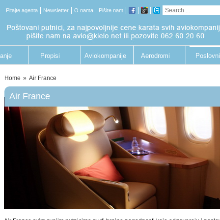
Pitajte agenta
Newsletter
O nama
Pišite nam
anje
Propisi
Aviokompanije
Aerodromi
Poslovni
putnik
Home
»
Air France
Air France