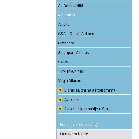
Air Berlin / Niki
Air France
Alitalia
ČSA – Czech Airlines
Lufthansa
Singapore Airlines
Swiss
Turkish Airlines
Virgin Atlantic
Biznis saloni na aerodromima
Aviotaksi
Aviotaksi kompanije u Srbiji
Formular za rezervaciju