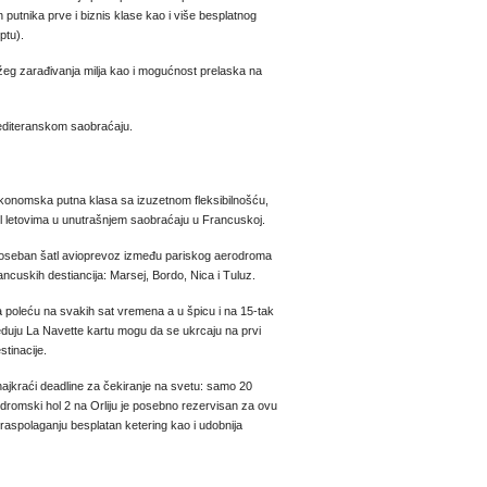
n putnika prve i biznis klase kao i više besplatnog
ptu).
ržeg zarađivanja milja kao i mogućnost prelaska na
editeranskom saobraćaju.
konomska putna klasa sa izuzetnom fleksibilnošću,
tl letovima u unutrašnjem saobraćaju u Francuskoj.
poseban šatl avioprevoz između pariskog aerodroma
francuskih destiancija: Marsej, Bordo, Nica i Tuluz.
a poleću na svakih sat vremena a u špicu i na 15-tak
seduju La Navette kartu mogu da se ukrcaju na prvi
stinacije.
jkraći deadline za čekiranje na svetu: samo 20
dromski hol 2 na Orliju je posebno rezervisan za ovu
raspolaganju besplatan ketering kao i udobnija