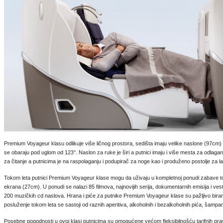
Premium Voyageur klasu odlikuje više ličnog prostora, sedišta imaju velike naslone (97cm)
se obaraju pod uglom od 123°. Naslon za ruke je širi a putnici imaju i više mesta za odlaga
za čitanje a putnicima je na raspolaganju i podupirač za noge kao i produženo postolje za l
Tokom leta putnici Premium Voyageur klase mogu da uživaju u kompletnoj ponudi zabave 
ekrana (27cm). U ponudi se nalazi 85 filmova, najnovijih serija, dokumentarnih emisija i vest
200 muzičkih cd naslova. Hrana i piće za putnike Premium Voyageur klase su pažljivo bira
posluženje tokom leta se sastoji od raznih aperitiva, alkoholnih i bezalkoholnih pića, šampanj
Posebne pogodnosti u ovoj klasi putnicima su omogućene većom fleksibilnošću tarifnih pravi