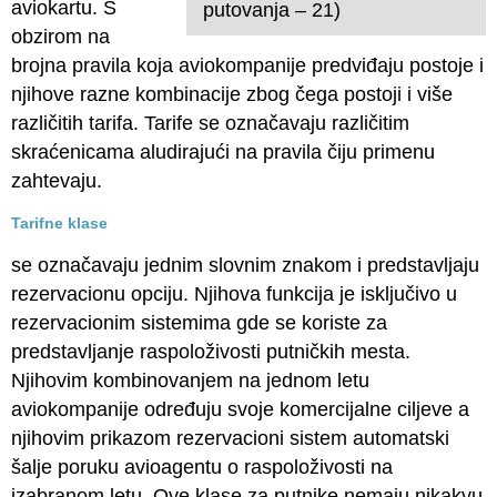
aviokartu. S
putovanja – 21)
obzirom na
brojna pravila koja aviokompanije predviđaju postoje i
njihove razne kombinacije zbog čega postoji i više
različitih tarifa. Tarife se označavaju različitim
skraćenicama aludirajući na pravila čiju primenu
zahtevaju.
Tarifne klase
se označavaju jednim slovnim znakom i predstavljaju
rezervacionu opciju. Njihova funkcija je isključivo u
rezervacionim sistemima gde se koriste za
predstavljanje raspoloživosti putničkih mesta.
Njihovim kombinovanjem na jednom letu
aviokompanije određuju svoje komercijalne ciljeve a
njihovim prikazom rezervacioni sistem automatski
šalje poruku avioagentu o raspoloživosti na
izabranom letu. Ove klase za putnike nemaju nikakvu