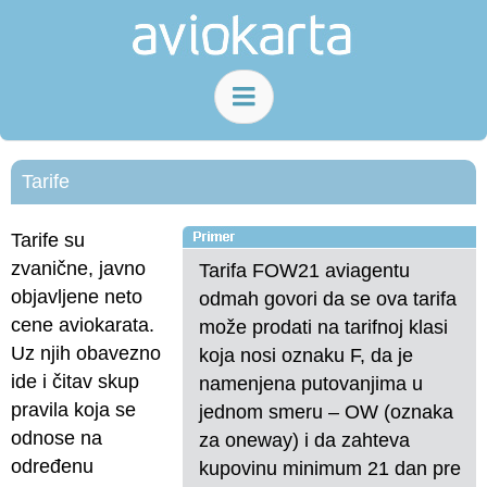
Tarife
Tarife su
zvanične, javno
Tarifa FOW21 aviagentu
objavljene neto
odmah govori da se ova tarifa
cene aviokarata.
može prodati na tarifnoj klasi
Uz njih obavezno
koja nosi oznaku F, da je
ide i čitav skup
namenjena putovanjima u
pravila koja se
jednom smeru – OW (oznaka
odnose na
za oneway) i da zahteva
određenu
kupovinu minimum 21 dan pre