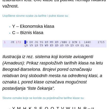
važnost.
Uopštene slovne ozake za tarifne i putne klase su:
Y – Ekonomska klasa
C – Biznis klasa
Ilustracija iz rez. sistema koji koriste avioagenti
(Amadeus): Prikaz raspoloživih tarifnih klasa na letu
Beograd-Barselona. Brojevi pored označavaju
relativan broj slobodnih mesta na određenoj klasi, a
oznaka L pored klase označava mogućnost
postavljanja “liste čekanja”.
Slovne oznake koje se koriste za pojedinačne tarifne klase su:
Y, M, H, K, S, E, O, Q, T, V, W, U, N, R – u