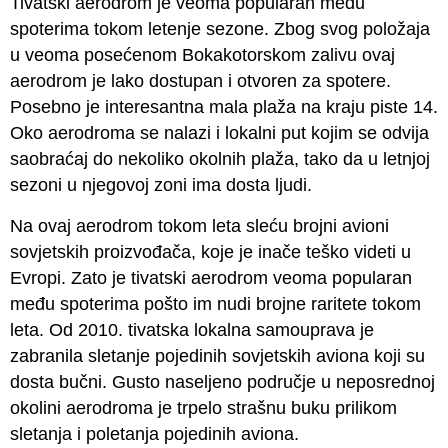
Tivatski aerodrom je veoma popularan među
spoterima tokom letenje sezone. Zbog svog položaja
u veoma posećenom Bokakotorskom zalivu ovaj
aerodrom je lako dostupan i otvoren za spotere.
Posebno je interesantna mala plaža na kraju piste 14.
Oko aerodroma se nalazi i lokalni put kojim se odvija
saobraćaj do nekoliko okolnih plaža, tako da u letnjoj
sezoni u njegovoj zoni ima dosta ljudi.
Na ovaj aerodrom tokom leta sleću brojni avioni
sovjetskih proizvođača, koje je inače teško videti u
Evropi. Zato je tivatski aerodrom veoma popularan
među spoterima pošto im nudi brojne raritete tokom
leta. Od 2010. tivatska lokalna samouprava je
zabranila sletanje pojedinih sovjetskih aviona koji su
dosta bučni. Gusto naseljeno područje u neposrednoj
okolini aerodroma je trpelo strašnu buku prilikom
sletanja i poletanja pojedinih aviona.