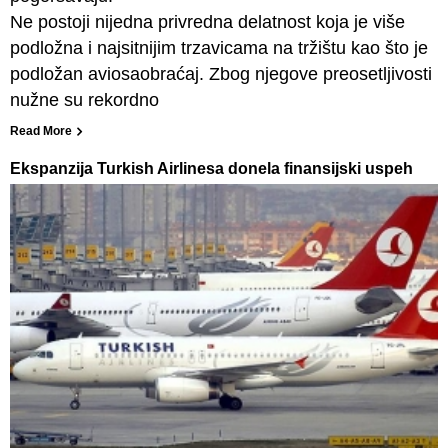
Ne postoji nijedna privredna delatnost koja je više
podložna i najsitnijim trzavicama na tržištu kao što je
podložan aviosaobraćaj. Zbog njegove preosetljivosti
nužne su rekordno
Read More
Ekspanzija Turkish Airlinesa donela finansijski uspeh