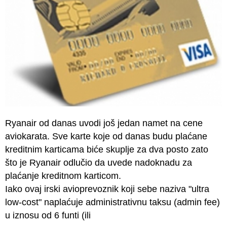
Ryanair od danas uvodi još jedan namet na cene
aviokarata. Sve karte koje od danas budu plaćane
kreditnim karticama biće skuplje za dva posto zato
što je Ryanair odlučio da uvede nadoknadu za
plaćanje kreditnom karticom.
Iako ovaj irski avioprevoznik koji sebe naziva "ultra
low-cost" naplaćuje administrativnu taksu (admin fee)
u iznosu od 6 funti (ili