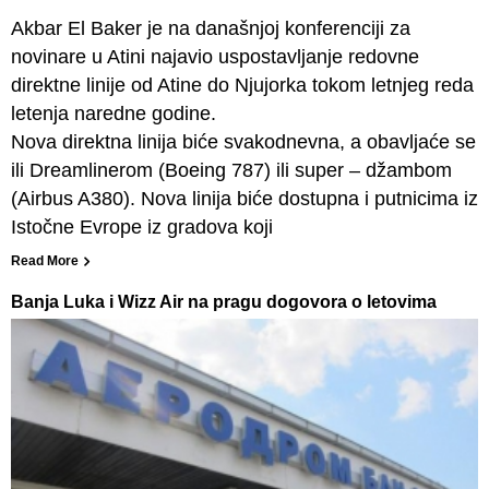
Akbar El Baker je na današnjoj konferenciji za
novinare u Atini najavio uspostavljanje redovne
direktne linije od Atine do Njujorka tokom letnjeg reda
letenja naredne godine.
Nova direktna linija biće svakodnevna, a obavljaće se
ili Dreamlinerom (Boeing 787) ili super – džambom
(Airbus A380). Nova linija biće dostupna i putnicima iz
Istočne Evrope iz gradova koji
Read More
Banja Luka i Wizz Air na pragu dogovora o letovima