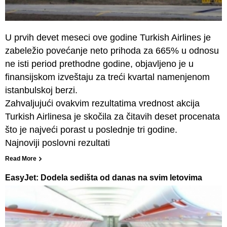
U prvih devet meseci ove godine Turkish Airlines je
zabeležio povećanje neto prihoda za 665% u odnosu
ne isti period prethodne godine, objavljeno je u
finansijskom izveštaju za treći kvartal namenjenom
istanbulskoj berzi.
Zahvaljujući ovakvim rezultatima vrednost akcija
Turkish Airlinesa je skočila za čitavih deset procenata
što je najveći porast u poslednje tri godine.
Najnoviji poslovni rezultati
Read More
EasyJet: Dodela sedišta od danas na svim letovima