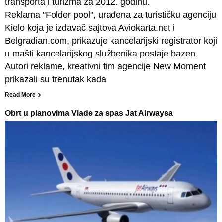
transporta i turizma za 2012. godinu.
Reklama "Folder pool", urađena za turističku agenciju
Kielo koja je izdavač sajtova Aviokarta.net i
Belgradian.com, prikazuje kancelarijski registrator koji
u mašti kancelarijskog službenika postaje bazen.
Autori reklame, kreativni tim agencije New Moment
prikazali su trenutak kada
Read More
Obrt u planovima Vlade za spas Jat Airwaysa