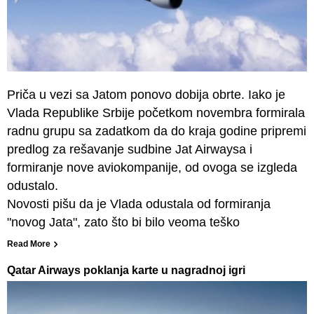
Priča u vezi sa Jatom ponovo dobija obrte. Iako je
Vlada Republike Srbije početkom novembra formirala
radnu grupu sa zadatkom da do kraja godine pripremi
predlog za rešavanje sudbine Jat Airwaysa i
formiranje nove aviokompanije, od ovoga se izgleda
odustalo.
Novosti pišu da je Vlada odustala od formiranja
"novog Jata", zato što bi bilo veoma teško
Read More
Qatar Airways poklanja karte u nagradnoj igri