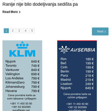
Ranije nije bilo dodeljivanja sedišta pa
Read More
1
2
3
4
5
Next