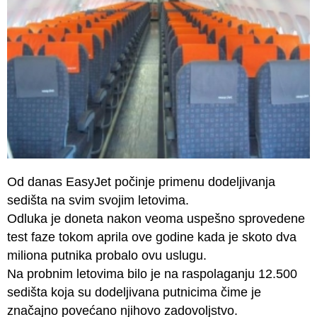
Od danas EasyJet počinje primenu dodeljivanja
sedišta na svim svojim letovima.
Odluka je doneta nakon veoma uspešno sprovedene
test faze tokom aprila ove godine kada je skoto dva
miliona putnika probalo ovu uslugu.
Na probnim letovima bilo je na raspolaganju 12.500
sedišta koja su dodeljivana putnicima čime je
značajno povećano njihovo zadovoljstvo.