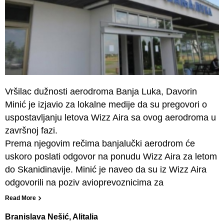
Vršilac dužnosti aerodroma Banja Luka, Davorin
Minić je izjavio za lokalne medije da su pregovori o
uspostavljanju letova Wizz Aira sa ovog aerodroma u
završnoj fazi.
Prema njegovim rečima banjalučki aerodrom će
uskoro poslati odgovor na ponudu Wizz Aira za letom
do Skanidinavije. Minić je naveo da su iz Wizz Aira
odgovorili na poziv avioprevoznicima za
Read More
Branislava Nešić, Alitalia