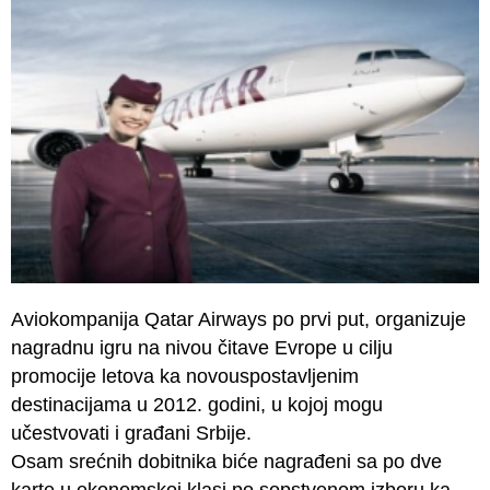
Aviokompanija Qatar Airways po prvi put, organizuje
nagradnu igru na nivou čitave Evrope u cilju
promocije letova ka novouspostavljenim
destinacijama u 2012. godini, u kojoj mogu
učestvovati i građani Srbije.
Osam srećnih dobitnika biće nagrađeni sa po dve
karte u ekonomskoj klasi po sopstvenom izboru ka