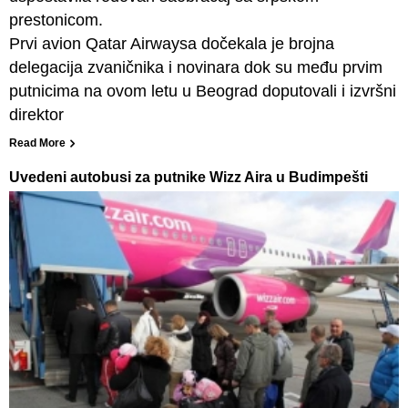
prestonicom.
Prvi avion Qatar Airwaysa dočekala je brojna
delegacija zvaničnika i novinara dok su među prvim
putnicima na ovom letu u Beograd doputovali i izvršni
direktor
Read More
Uvedeni autobusi za putnike Wizz Aira u Budimpešti