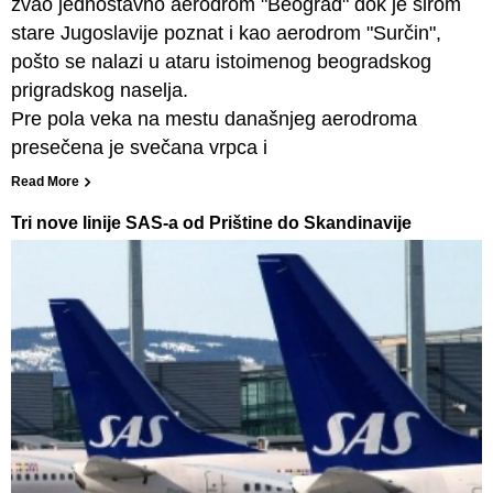
zvao jednostavno aerodrom "Beograd" dok je širom
stare Jugoslavije poznat i kao aerodrom "Surčin",
pošto se nalazi u ataru istoimenog beogradskog
prigradskog naselja.
Pre pola veka na mestu današnjeg aerodroma
presečena je svečana vrpca i
Read More
Tri nove linije SAS-a od Prištine do Skandinavije