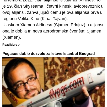
novembra 2012. član alijanse je Xiamen Airlines. To
je 19. član SkyTeama i četvrti kineski avioprevoznik u
ovoj alijansi, zahvaljujući čemu je ova alijansa prva u
regionu Velike Kine (Kina, Tajvan).
Ulaskom Xiamen Airlinesa (Sjamen Erlajnz) u alijansu
ona je dobila tri nova aerodromska čvorišta: Sjamen
(Xiamen),
Read More
Pegasus dobio dozvolu za letove Istanbul-Beograd