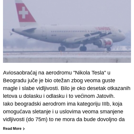
Aviosaobraćaj na aerodromu "Nikola Tesla" u
Beogradu juče je bio otežan zbog veoma guste
magle i slabe vidljivosti. Bilo je oko desetak otkazanih
letova u dolasku i odlasku i to većinom Jatovih.
Iako beogradski aerodrom ima kategoriju IIIb, koja
omogućava sletanje i u uslovima veoma smanjene
vidljivosti (do 75m) to ne mora da bude dovoljno da
Read More