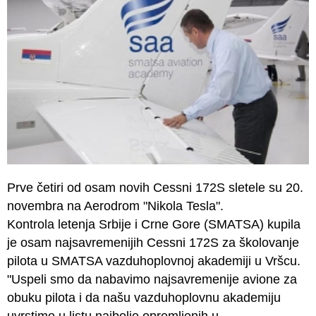
Prve četiri od osam novih Cessni 172S sletele su 20.
novembra na Aerodrom "Nikola Tesla".
Kontrola letenja Srbije i Crne Gore (SMATSA) kupila
je osam najsavremenijih Cessni 172S za školovanje
pilota u SMATSA vazduhoplovnoj akademiji u Vršcu.
"Uspeli smo da nabavimo najsavremenije avione za
obuku pilota i da našu vazduhoplovnu akademiju
uvrstimo u listu najbolje opremljenih u