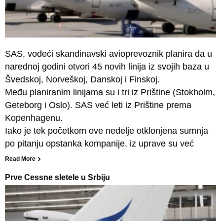
SAS, vodeći skandinavski avioprevoznik planira da u
narednoj godini otvori 45 novih linija iz svojih baza u
Švedskoj, Norveškoj, Danskoj i Finskoj.
Među planiranim linijama su i tri iz Prištine (Stokholm,
Geteborg i Oslo). SAS već leti iz Prištine prema
Kopenhagenu.
Iako je tek početkom ove nedelje otklonjena sumnja
po pitanju opstanka kompanije, iz uprave su već
Read More
Prve Cessne sletele u Srbiju