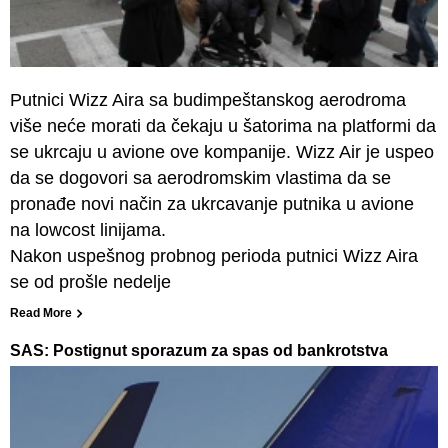
Putnici Wizz Aira sa budimpeštanskog aerodroma
više neće morati da čekaju u šatorima na platformi da
se ukrcaju u avione ove kompanije. Wizz Air je uspeo
da se dogovori sa aerodromskim vlastima da se
pronađe novi način za ukrcavanje putnika u avione
na lowcost linijama.
Nakon uspešnog probnog perioda putnici Wizz Aira
se od prošle nedelje
Read More
SAS: Postignut sporazum za spas od bankrotstva