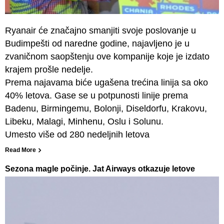
Ryanair će značajno smanjiti svoje poslovanje u
Budimpešti od naredne godine, najavljeno je u
zvaničnom saopštenju ove kompanije koje je izdato
krajem prošle nedelje.
Prema najavama biće ugašena trećina linija sa oko
40% letova. Gase se u potpunosti linije prema
Badenu, Birmingemu, Bolonji, Diseldorfu, Krakovu,
Libeku, Malagi, Minhenu, Oslu i Solunu.
Umesto više od 280 nedeljnih letova
Read More
Sezona magle počinje. Jat Airways otkazuje letove