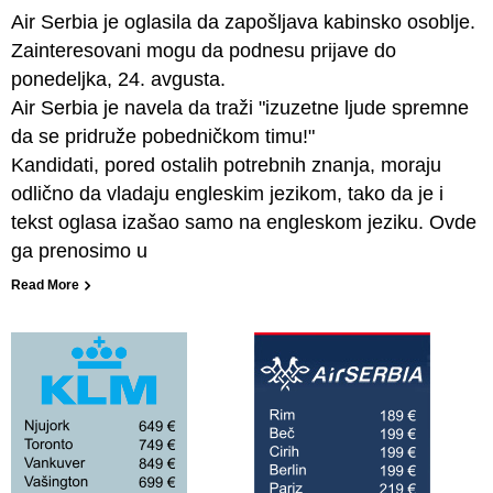
Air Serbia je oglasila da zapošljava kabinsko osoblje.
Zainteresovani mogu da podnesu prijave do
ponedeljka, 24. avgusta.
Air Serbia je navela da traži "izuzetne ljude spremne
da se pridruže pobedničkom timu!"
Kandidati, pored ostalih potrebnih znanja, moraju
odlično da vladaju engleskim jezikom, tako da je i
tekst oglasa izašao samo na engleskom jeziku. Ovde
ga prenosimo u
Read More