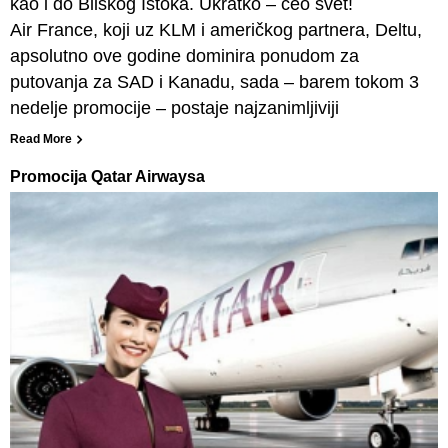
kao i do Bliskog Istoka. Ukratko – ceo svet!
Air France, koji uz KLM i američkog partnera, Deltu,
apsolutno ove godine dominira ponudom za
putovanja za SAD i Kanadu, sada – barem tokom 3
nedelje promocije – postaje najzanimljiviji
Read More
Promocija Qatar Airwaysa