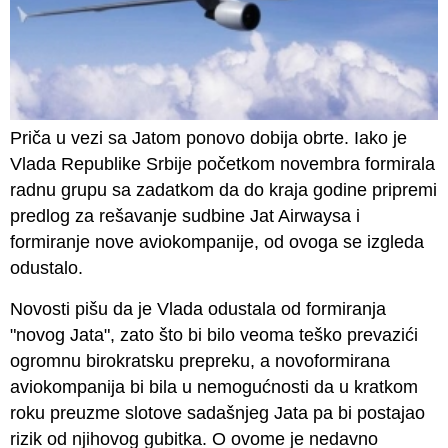
Priča u vezi sa Jatom ponovo dobija obrte. Iako je
Vlada Republike Srbije početkom novembra formirala
radnu grupu sa zadatkom da do kraja godine pripremi
predlog za rešavanje sudbine Jat Airwaysa i
formiranje nove aviokompanije, od ovoga se izgleda
odustalo.
Novosti pišu da je Vlada odustala od formiranja
"novog Jata", zato što bi bilo veoma teško prevazići
ogromnu birokratsku prepreku, a novoformirana
aviokompanija bi bila u nemogućnosti da u kratkom
roku preuzme slotove sadašnjeg Jata pa bi postajao
rizik od njihovog gubitka. O ovome je nedavno