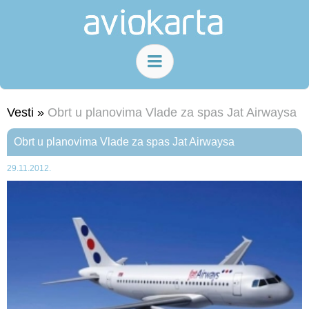
Vesti »
Obrt u planovima Vlade za spas Jat Airwaysa
Obrt u planovima Vlade za spas Jat Airwaysa
29.11.2012.