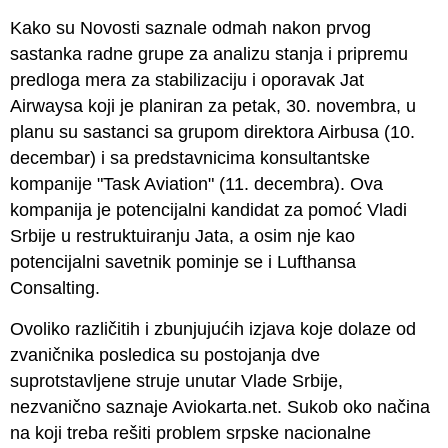
Kako su Novosti saznale odmah nakon prvog
sastanka radne grupe za analizu stanja i pripremu
predloga mera za stabilizaciju i oporavak Jat
Airwaysa koji je planiran za petak, 30. novembra, u
planu su sastanci sa grupom direktora Airbusa (10.
decembar) i sa predstavnicima konsultantske
kompanije "Task Aviation" (11. decembra). Ova
kompanija je potencijalni kandidat za pomoć Vladi
Srbije u restruktuiranju Jata, a osim nje kao
potencijalni savetnik pominje se i Lufthansa
Consalting.
Ovoliko različitih i zbunjujućih izjava koje dolaze od
zvaničnika posledica su postojanja dve
suprotstavljene struje unutar Vlade Srbije,
nezvanično saznaje Aviokarta.net. Sukob oko načina
na koji treba rešiti problem srpske nacionalne