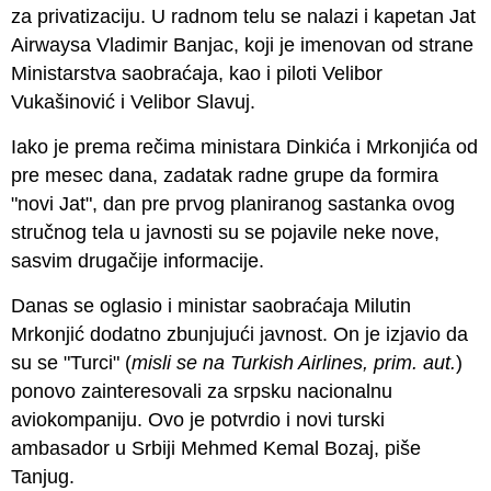
za privatizaciju. U radnom telu se nalazi i kapetan Jat
Airwaysa Vladimir Banjac, koji je imenovan od strane
Ministarstva saobraćaja, kao i piloti Velibor
Vukašinović i Velibor Slavuj.
Iako je prema rečima ministara Dinkića i Mrkonjića od
pre mesec dana, zadatak radne grupe da formira
"novi Jat", dan pre prvog planiranog sastanka ovog
stručnog tela u javnosti su se pojavile neke nove,
sasvim drugačije informacije.
Danas se oglasio i ministar saobraćaja Milutin
Mrkonjić dodatno zbunjujući javnost. On je izjavio da
su se "Turci" (
misli se na Turkish Airlines, prim. aut.
)
ponovo zainteresovali za srpsku nacionalnu
aviokompaniju. Ovo je potvrdio i novi turski
ambasador u Srbiji Mehmed Kemal Bozaj, piše
Tanjug.