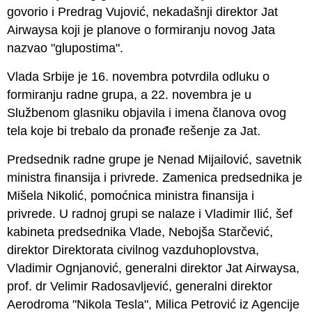
govorio i Predrag Vujović, nekadašnji direktor Jat
Airwaysa koji je planove o formiranju novog Jata
nazvao "glupostima".
Vlada Srbije je 16. novembra potvrdila odluku o
formiranju radne grupa, a 22. novembra je u
Službenom glasniku objavila i imena članova ovog
tela koje bi trebalo da pronađe rešenje za Jat.
Predsednik radne grupe je Nenad Mijailović, savetnik
ministra finansija i privrede. Zamenica predsednika je
Mišela Nikolić, pomoćnica ministra finansija i
privrede. U radnoj grupi se nalaze i Vladimir Ilić, šef
kabineta predsednika Vlade, Nebojša Starčević,
direktor Direktorata civilnog vazduhoplovstva,
Vladimir Ognjanović, generalni direktor Jat Airwaysa,
prof. dr Velimir Radosavljević, generalni direktor
Aerodroma "Nikola Tesla", Milica Petrović iz Agencije