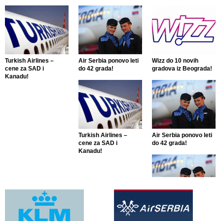
Turkish Airlines –
Air Serbia ponovo leti
Wizz do 10 novih
cene za SAD i
do 42 grada!
gradova iz Beograda!
Kanadu!
Turkish Airlines –
Air Serbia ponovo leti
cene za SAD i
do 42 grada!
Kanadu!
Air Serbia ponovo leti
do 42 grada!