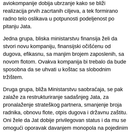
aviokompanije dobija ubrzanje kako se bliži
realizacija prvih zacrtanih ciljeva, a tek formirano
radno telo oslikava u potpunosti podeljenost po
pitanju Jata.
Jedna grupa, bliska ministarstvu finansija želi da
stvori novu kompaniju, finansijski očišćenu od
dugova, efikasnu, sa manjim brojem zaposlenih, sa
novom flotom. Ovakva kompanija bi trebalo da bude
sposobna da se uhvati u koštac sa slobodnim
tržištem.
Druga grupa, bliža Ministarstvu saobraćaja, se pak
zalaže za restrukturiranje sadašnjeg Jata, za
pronalaženje strateškog partnera, smanjenje broja
radnika, obnovu flote, otpis dugova i državnu zaštitu.
Oni žele da Jat dobije privilegovan status i da mu se
omogući oporavak davanjem monopola na pojedinim