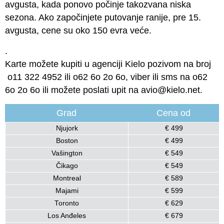
avgusta, kada ponovo počinje takozvana niska
sezona. Ako započinjete putovanje ranije, pre 15.
avgusta, cene su oko 150 evra veće.
.
Karte možete kupiti u agenciji Kielo pozivom na broj
o11 322 4952 ili o62 6o 2o 6o, viber ili sms na o62
6o 2o 6o ili možete poslati upit na avio@kielo.net.
Grad
Cena od
Njujork
€ 499
Boston
€ 499
Vašington
€ 549
Čikago
€ 549
Montreal
€ 589
Majami
€ 599
Toronto
€ 629
Los Anđeles
€ 679