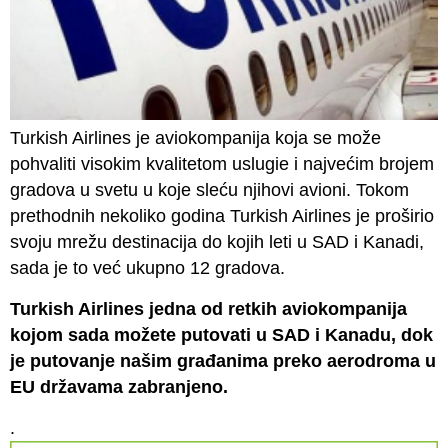
Turkish Airlines je aviokompanija koja se može
pohvaliti visokim kvalitetom uslugie i najvećim brojem
gradova u svetu u koje sleću njihovi avioni. Tokom
prethodnih nekoliko godina Turkish Airlines je proširio
svoju mrežu destinacija do kojih leti u SAD i Kanadi,
sada je to već ukupno 12 gradova.
Turkish Airlines jedna od retkih aviokompanija
kojom sada možete putovati u SAD i Kanadu, dok
je putovanje našim građanima preko aerodroma u
EU državama zabranjeno.
.