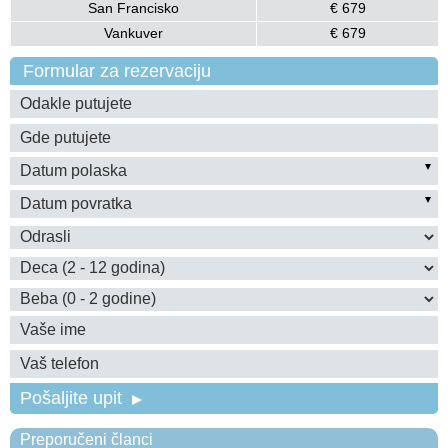
San Francisko
€ 679
Vankuver
€ 679
Formular za rezervaciju
Pošaljite upit
Preporučeni članci