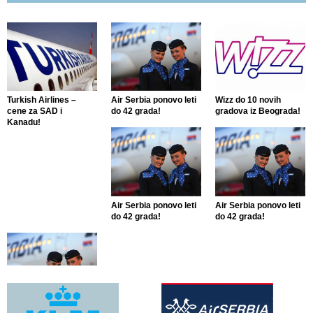
Turkish Airlines –
Air Serbia ponovo leti
Wizz do 10 novih
cene za SAD i
do 42 grada!
gradova iz Beograda!
Kanadu!
Air Serbia ponovo leti
Air Serbia ponovo leti
do 42 grada!
do 42 grada!
Air Serbia ponovo leti