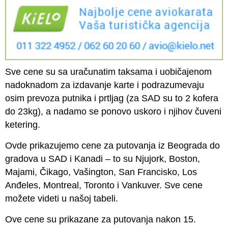
Sve cene su sa uračunatim taksama i uobičajenom
nadoknadom za izdavanje karte i podrazumevaju
osim prevoza putnika i prtljag (za SAD su to 2 kofera
do 23kg), a nadamo se ponovo uskoro i njihov čuveni
ketering.
Ovde prikazujemo cene za putovanja iz Beograda do
gradova u SAD i Kanadi – to su Njujork, Boston,
Majami, Čikago, Vašington, San Francisko, Los
Anđeles, Montreal, Toronto i Vankuver. Sve cene
možete videti u našoj tabeli.
Ove cene su prikazane za putovanja nakon 15.