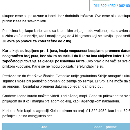
ukupne cene su prikazane u tabeli, bez dodatnih troškova. Ove cene nisu dostupn
putnih klasa na svakom letu.
Putnicima koji kupe karte samo sa kabinskim prtljagom dozvoljeno je da u avion u
u zbiru za 3 dimenzije, kao i manji prtljag do 4 kilograma koji se stavlja ispod sed
20 evra po pravcu za kofer težine do 23kg
.
Karte koje su kupljene pre 1. juna, imaju mogućnost besplatne promene dat
neograničen broj puta, bez obzira na tarifu i da li karta ima uključen kofer.
započetog putovanja se gledaju po uslovima tarife.
Ovo pravilo ne važi za sve 
prilikom kupovine. Karte se ne mogu otkazati, nerefundabilne su.
Predviđa se da će države članice Evropske unije građanima Srbije omogućiti ulazak 
sigurno i može biti podložno promeni od zemlje do zemlje. Er Srbija ne može da g
su omogućili besplatnu promenu datuma do jedan dan pred put.
Gradove i cene karata možete videti u priloženoj mapi. Cene su prikazane sa sv
prtljagom do 8 kg i manjim prtljagom do 4kg, kao i agencijskom naknadom.
Karte možete kupiti u agenciji Kielo pozivom na broj o11 322 4952 kao i na o62 6o
pošaljite upit na avio@kielo.net.
Grad
Jedan pravac