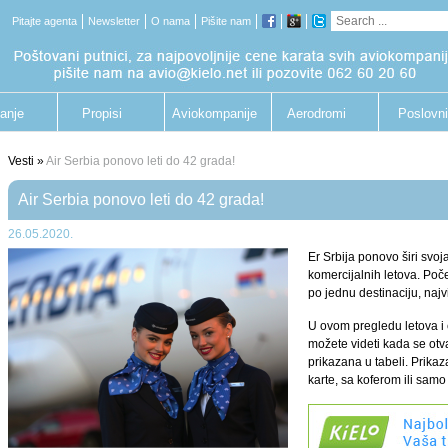
Pitajte agenta
Newsletter
O nama
Pišite nam
anje
Propisi
Aviokompanije
Aerodromi
Poslovni
putnik
Vesti »
Air Serbia ponovo leti do 42 grada!
Air Serbia ponovo leti do 42 grada!
26.05.2020.
Er Srbija ponovo širi sv
komercijalnih letova. Poč
po jednu destinaciju, najvi
U ovom pregledu letova i 
možete videti kada se otv
prikazana u tabeli. Prika
karte, sa koferom ili samo