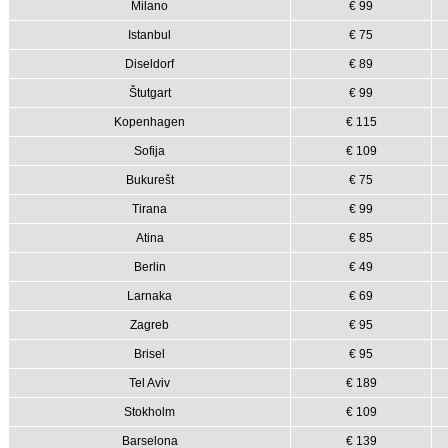
Milano
€ 99
Istanbul
€ 75
Diseldorf
€ 89
Štutgart
€ 99
Kopenhagen
€ 115
Sofija
€ 109
Bukurešt
€ 75
Tirana
€ 99
Atina
€ 85
Berlin
€ 49
Larnaka
€ 69
Zagreb
€ 95
Brisel
€ 95
Tel Aviv
€ 189
Stokholm
€ 109
Barselona
€ 139