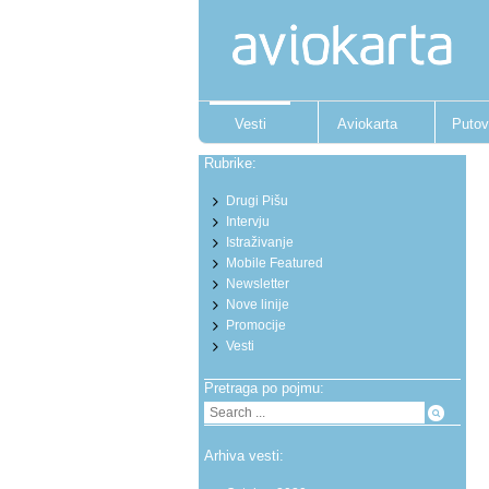
Vesti
Aviokarta
Putov
Rubrike:
Drugi Pišu
Intervju
Istraživanje
Mobile Featured
Newsletter
Nove linije
Promocije
Vesti
Pretraga po pojmu:
Arhiva vesti: