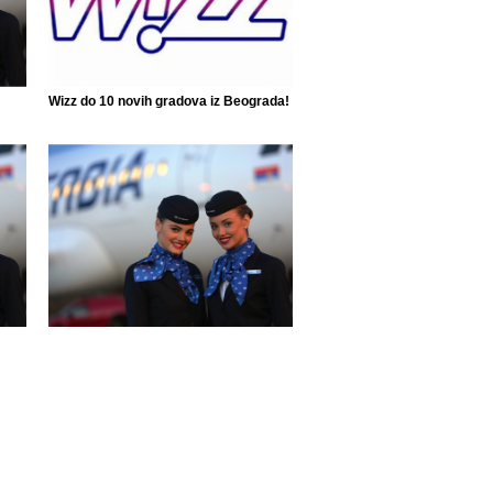
Wizz do 10 novih gradova iz Beograda!
Air Serbia ponovo leti do 42 grada!