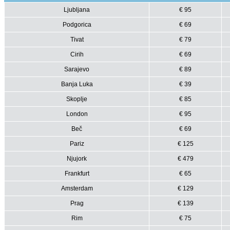
Ljubljana
€ 95
Podgorica
€ 69
Tivat
€ 79
Cirih
€ 69
Sarajevo
€ 89
Banja Luka
€ 39
Skoplje
€ 85
London
€ 95
Beč
€ 69
Pariz
€ 125
Njujork
€ 479
Frankfurt
€ 65
Amsterdam
€ 129
Prag
€ 139
Rim
€ 75