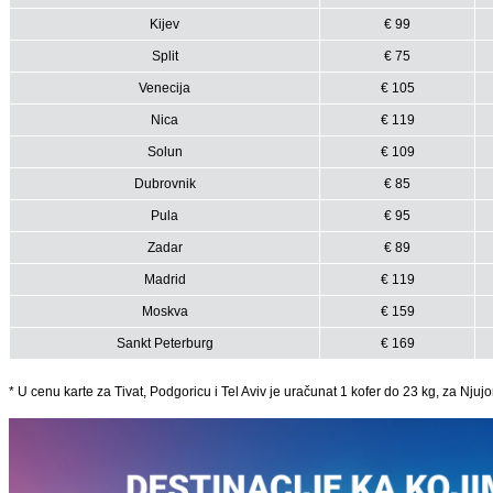
Kijev
€ 99
Split
€ 75
Venecija
€ 105
Nica
€ 119
Solun
€ 109
Dubrovnik
€ 85
Pula
€ 95
Zadar
€ 89
Madrid
€ 119
Moskva
€ 159
Sankt Peterburg
€ 169
* U cenu karte za Tivat, Podgoricu i Tel Aviv je uračunat 1 kofer do 23 kg, za Njuj