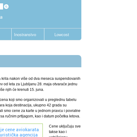
Inostranstvo
Lowcost
oja krila nakon više od dva meseca suspendovanih
ev od leta za Ljubljanu 28. maja otvaraće jednu
še njih će krenuti 15. juna.
cena koji smo organizovali u preglednu tabelu
ara koja destinacija, ukupno 42 grada su
zali smo cene za karte u jednom pravcu i povratne
 sa ručnim prtljagom, kao i datum početka letova.
Cene uključuju sve
takse kao i