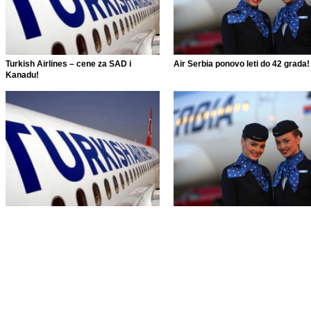
Turkish Airlines – cene za SAD i
Air Serbia ponovo leti do 42 grada!
Kanadu!
Turkish Airlines – cene za SAD i
Air Serbia ponovo leti do 42 grada!
Kanadu!