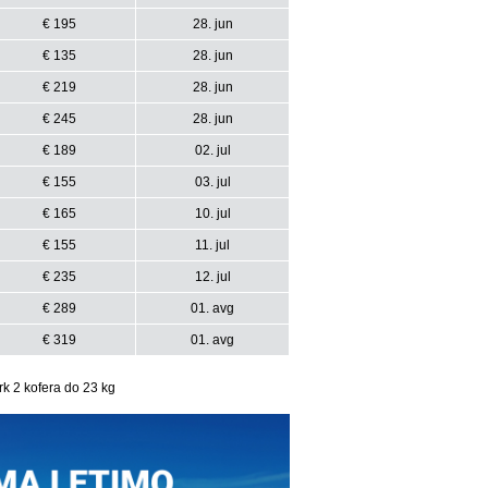
€ 195
28. jun
€ 135
28. jun
€ 219
28. jun
€ 245
28. jun
€ 189
02. jul
€ 155
03. jul
€ 165
10. jul
€ 155
11. jul
€ 235
12. jul
€ 289
01. avg
€ 319
01. avg
ork 2 kofera do 23 kg