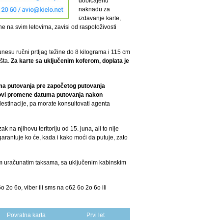
uobičajenu
naknadu za
izdavanje karte,
e na svim letovima, zavisi od raspoloživosti
nesu ručni prtljag težine do 8 kilograma i 115 cm
išta.
Za karte sa uključenim koferom, doplata je
uma putovanja pre započetog putovanja
 Uslovi promene datuma putovanja nakon
destinacije, pa morate konsultovati agenta
na njihovu teritoriju od 15. juna, ali to nije
arantuje ko će, kada i kako moći da putuje, zato
im uračunatim taksama, sa uključenim kabinskim
 2o 6o, viber ili sms na o62 6o 2o 6o ili
Povratna karta
Prvi let