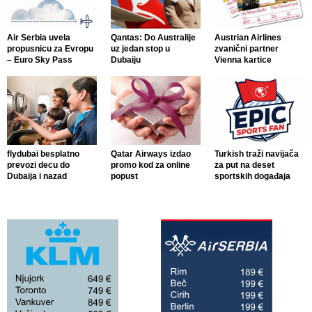
Air Serbia uvela
Qantas: Do Australije
Austrian Airlines
propusnicu za Evropu
uz jedan stop u
zvanični partner
– Euro Sky Pass
Dubaiju
Vienna kartice
flydubai besplatno
Qatar Airways izdao
Turkish traži navijača
prevozi decu do
promo kod za online
za put na deset
Dubaija i nazad
popust
sportskih događaja