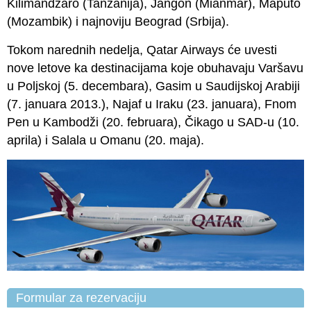
Kilimandžaro (Tanzanija), Jangon (Mianmar), Maputo
(Mozambik) i najnoviju Beograd (Srbija).
Tokom narednih nedelja, Qatar Airways će uvesti
nove letove ka destinacijama koje obuhavaju Varšavu
u Poljskoj (5. decembara), Gasim u Saudijskoj Arabiji
(7. januara 2013.), Najaf u Iraku (23. januara), Fnom
Pen u Kambodži (20. februara), Čikago u SAD-u (10.
aprila) i Salala u Omanu (20. maja).
Formular za rezervaciju