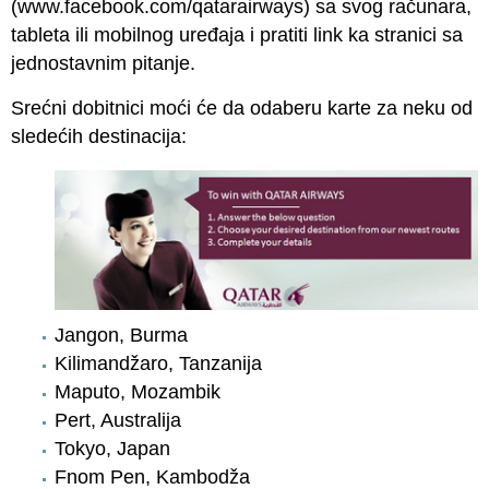
(
www.facebook.com/qatarairways
) sa svog računara,
tableta ili mobilnog uređaja i pratiti link ka stranici sa
jednostavnim pitanje.
Srećni dobitnici moći će da odaberu karte za neku od
sledećih destinacija:
Jangon, Burma
Kilimandžaro, Tanzanija
Maputo, Mozambik
Pert, Australija
Tokyo, Japan
Fnom Pen, Kambodža