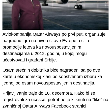
Aviokompanija Qatar Airways po prvi put, organizuje
nagradnu igru na nivou čitave Evrope u cilju
promocije letova ka novouspostavljenim
destinacijama u 2012. godini, u kojoj mogu
učestvovati i građani Srbije.
Osam srećnih dobitnika biće nagrađeni sa po dve
karte u ekonomskoj klasi po sopstvenom izboru ka
jednoj od osam novouspostavljenih destinacija.
Prijavljivanje traje do 10. decembra. Kako bi se
registrovali za učešće, potrebno je kliknuti na “like” na
zvaničnoj Qatar Airways Facebook stranici