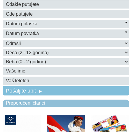
Pošaljite upit
Preporučeni članci