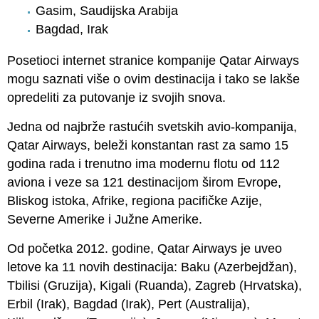
Gasim, Saudijska Arabija
Bagdad, Irak
Posetioci internet stranice kompanije Qatar Airways
mogu saznati više o ovim destinacija i tako se lakše
opredeliti za putovanje iz svojih snova.
Jedna od najbrže rastućih svetskih avio-kompanija,
Qatar Airways, beleži konstantan rast za samo 15
godina rada i trenutno ima modernu flotu od 112
aviona i veze sa 121 destinacijom širom Evrope,
Bliskog istoka, Afrike, regiona pacifičke Azije,
Severne Amerike i Južne Amerike.
Od početka 2012. godine, Qatar Airways je uveo
letove ka 11 novih destinacija: Baku (Azerbejdžan),
Tbilisi (Gruzija), Kigali (Ruanda), Zagreb (Hrvatska),
Erbil (Irak), Bagdad (Irak), Pert (Australija),