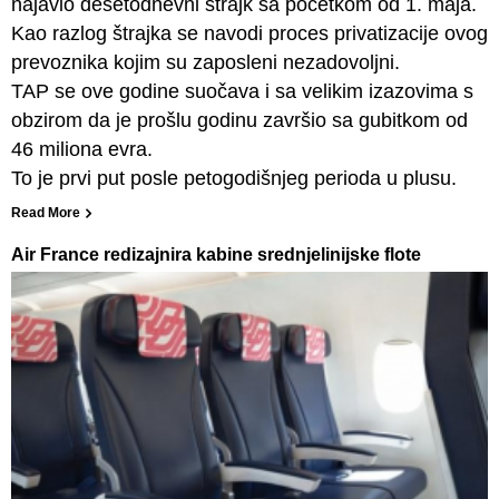
najavio desetodnevni štrajk sa početkom od 1. maja.
Kao razlog štrajka se navodi proces privatizacije ovog
prevoznika kojim su zaposleni nezadovoljni.
TAP se ove godine suočava i sa velikim izazovima s
obzirom da je prošlu godinu završio sa gubitkom od
46 miliona evra.
To je prvi put posle petogodišnjeg perioda u plusu.
Read More
Air France redizajnira kabine srednjelinijske flote