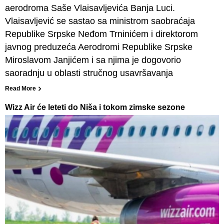
aerodroma Saše Vlaisavljevića Banja Luci.
Vlaisavljević se sastao sa ministrom saobraćaja
Republike Srpske Neđom Trninićem i direktorom
javnog preduzeća Aerodromi Republike Srpske
Miroslavom Janjićem i sa njima je dogovorio
saoradnju u oblasti stručnog usavršavanja
Read More
Wizz Air će leteti do Niša i tokom zimske sezone