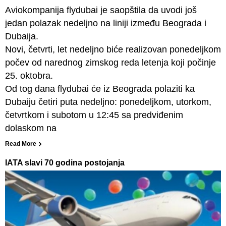
Aviokompanija flydubai je saopštila da uvodi još
jedan polazak nedeljno na liniji između Beograda i
Dubaija.
Novi, četvrti, let nedeljno biće realizovan ponedeljkom
počev od narednog zimskog reda letenja koji počinje
25. oktobra.
Od tog dana flydubai će iz Beograda polaziti ka
Dubaiju četiri puta nedeljno: ponedeljkom, utorkom,
četvrtkom i subotom u 12:45 sa predviđenim
dolaskom na
Read More
IATA slavi 70 godina postojanja