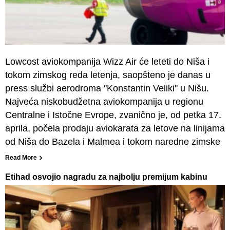
Lowcost aviokompanija Wizz Air će leteti do Niša i
tokom zimskog reda letenja, saopšteno je danas u
press službi aerodroma "Konstantin Veliki" u Nišu.
Najveća niskobudžetna aviokompanija u regionu
Centralne i Istočne Evrope, zvanično je, od petka 17.
aprila, počela prodaju aviokarata za letove na linijama
od Niša do Bazela i Malmea i tokom naredne zimske
Read More
Etihad osvojio nagradu za najbolju premijum kabinu