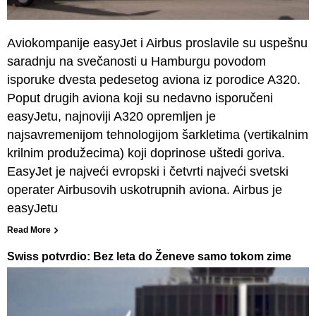
Aviokompanije easyJet i Airbus proslavile su uspešnu
saradnju na svečanosti u Hamburgu povodom
isporuke dvesta pedesetog aviona iz porodice A320.
Poput drugih aviona koji su nedavno isporučeni
easyJetu, najnoviji A320 opremljen je
najsavremenijom tehnologijom šarkletima (vertikalnim
krilnim produžecima) koji doprinose uštedi goriva.
EasyJet je najveći evropski i četvrti najveći svetski
operater Airbusovih uskotrupnih aviona. Airbus je
easyJetu
Read More
Swiss potvrdio: Bez leta do Ženeve samo tokom zime