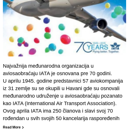
Najvažnija međunarodna organizacija u
aviosaobraćaju IATA je osnovana pre 70 godini.
U aprilu 1945. godine predstavnici 57 aviokompanija
iz 31 zemlje su se okupili u Havani gde su osnovali
međunarodno udruženje u aviosaobraćaju pozanato
kao IATA (International Air Transport Association).
Ovog aprila IATA ima 250 članova i slavi svoj 70
rođendan u svih svojih 50 kancelarija raspoređenih
Read More