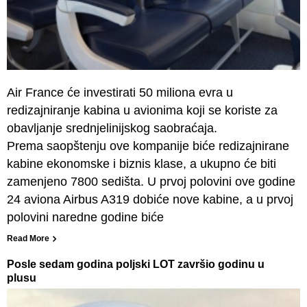
Air France će investirati 50 miliona evra u
redizajniranje kabina u avionima koji se koriste za
obavljanje srednjelinijskog saobraćaja.
Prema saopštenju ove kompanije biće redizajnirane
kabine ekonomske i biznis klase, a ukupno će biti
zamenjeno 7800 sedišta. U prvoj polovini ove godine
24 aviona Airbus A319 dobiće nove kabine, a u prvoj
polovini naredne godine biće
Read More
Posle sedam godina poljski LOT završio godinu u
plusu