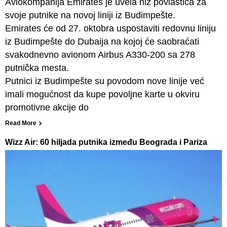
Aviokompanija Emirates je uvela niz povlastica za
svoje putnike na novoj liniji iz Budimpešte.
Emirates će od 27. oktobra uspostaviti redovnu liniju
iz Budimpešte do Dubaija na kojoj će saobraćati
svakodnevno avionom Airbus A330-200 sa 278
putnička mesta.
Putnici iz Budimpešte su povodom nove linije već
imali mogućnost da kupe povoljne karte u okviru
promotivne akcije do
Read More
Wizz Air: 60 hiljada putnika između Beograda i Pariza