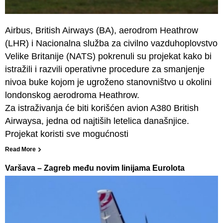
Airbus, British Airways (BA), aerodrom Heathrow
(LHR) i Nacionalna služba za civilno vazduhoplovstvo
Velike Britanije (NATS) pokrenuli su projekat kako bi
istražili i razvili operativne procedure za smanjenje
nivoa buke kojom je ugroženo stanovništvo u okolini
londonskog aerodroma Heathrow.
Za istraživanja će biti korišćen avion A380 British
Airwaysa, jedna od najtiših letelica današnjice.
Projekat koristi sve mogućnosti
Read More
Varšava – Zagreb među novim linijama Eurolota