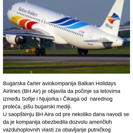
Bugarska čarter aviokompanija Balkan Holidays
Airlines (BH Air) je objavila da počinje sa letovima
između Sofije i Njujorka i Čikaga od narednog
proleća, pišu bugarski mediji.
U saopštenju BH Aira od pre nekoliko dana navodi se
da je kompanija obezbedila dozvolu američkih
vazduhoplovnih vlasti za obavljanje putničkog