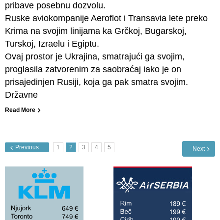
pribave posebnu dozvolu.
Ruske aviokompanije Aeroflot i Transavia lete preko
Krima na svojim linijama ka Grčkoj, Bugarskoj,
Turskoj, Izraelu i Egiptu.
Ovaj prostor je Ukrajina, smatrajući ga svojim,
proglasila zatvorenim za saobraćaj iako je on
prisajedinjen Rusiji, koja ga pak smatra svojim.
Državne
Read More
Previous
1
2
3
4
5
Next