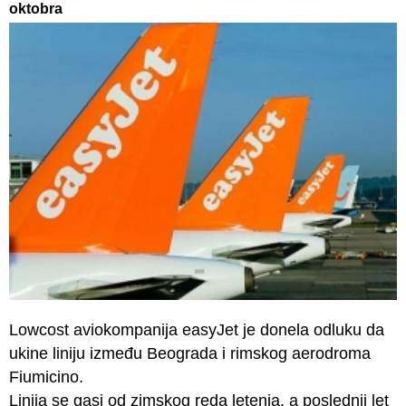
oktobra
Lowcost aviokompanija easyJet je donela odluku da
ukine liniju između Beograda i rimskog aerodroma
Fiumicino.
Linija se gasi od zimskog reda letenja, a poslednji let