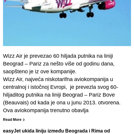
Wizz Air je prevezao 60 hiljada putnika na liniji
Beograd – Pariz za nešto više od godinu dana,
saopšteno je iz ove kompanije.
Wizz Air, najveća niskotarifna aviokompanija u
centralnoj i istočnoj Evropi, je prevezla svog 60-
hiljaditog putnika na liniji Beograd – Pariz Bove
(Beauvais) od kada je ona u junu 2013. otvorena.
Ova aviokompanija trenutno obavlja
Read More
easyJet ukida liniju između Beograda i Rima od