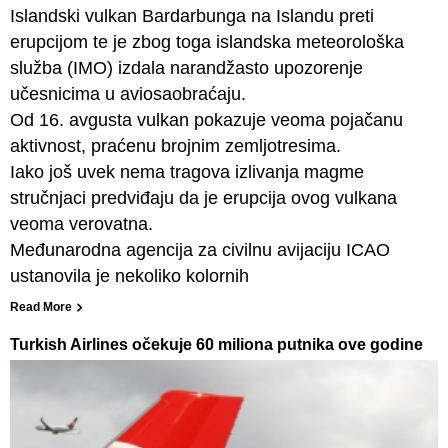
Islandski vulkan Bardarbunga na Islandu preti
erupcijom te je zbog toga islandska meteorološka
služba (IMO) izdala narandžasto upozorenje
učesnicima u aviosaobraćaju.
Od 16. avgusta vulkan pokazuje veoma pojačanu
aktivnost, praćenu brojnim zemljotresima.
Iako još uvek nema tragova izlivanja magme
stručnjaci predviđaju da je erupcija ovog vulkana
veoma verovatna.
Međunarodna agencija za civilnu avijaciju ICAO
ustanovila je nekoliko kolornih
Read More
Turkish Airlines očekuje 60 miliona putnika ove godine