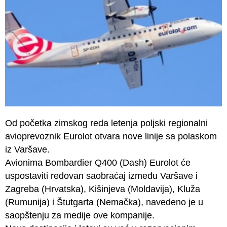
Od početka zimskog reda letenja poljski regionalni
avioprevoznik Eurolot otvara nove linije sa polaskom
iz Varšave.
Avionima Bombardier Q400 (Dash) Eurolot će
uspostaviti redovan saobraćaj između Varšave i
Zagreba (Hrvatska), Kišinjeva (Moldavija), Kluža
(Rumunija) i Štutgarta (Nemačka), navedeno je u
saopštenju za medije ove kompanije.