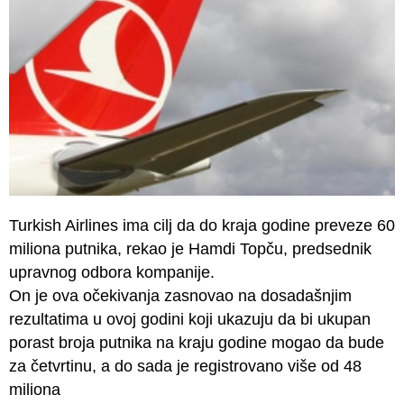
Turkish Airlines ima cilj da do kraja godine preveze 60
miliona putnika, rekao je Hamdi Topču, predsednik
upravnog odbora kompanije.
On je ova očekivanja zasnovao na dosadašnjim
rezultatima u ovoj godini koji ukazuju da bi ukupan
porast broja putnika na kraju godine mogao da bude
za četvrtinu, a do sada je registrovano više od 48
miliona