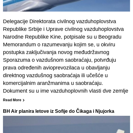
Delegacije Direktorata civilnog vazduhoplovstva
Republike Srbije i Uprave civilnog vazduhoplovstva
Narodne Republike Kine, potpisale su u Beogradu
Memorandum o razumevanju kojim se, u okviru
postupka zaključivanja novog međudržavnog
Sporazuma o vazdušnom saobraćaju, potvrđuju
prava određenih avioprevozilaca u obavljanju
direktnog vazdušnog saobraćaja ili učešće u
komercijalnim aranžmanima u saobraćaju.
Dokument su u ime vazduhoplovnih vlasti dve zemlje
Read More
BH Air planira letove iz Sofije do Čikaga i Njujorka