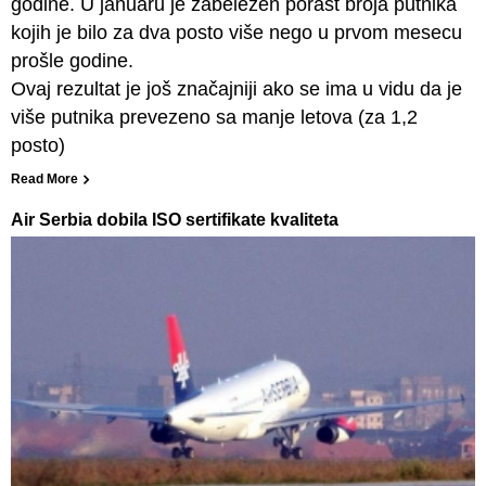
godine. U januaru je zabeležen porast broja putnika
kojih je bilo za dva posto više nego u prvom mesecu
prošle godine.
Ovaj rezultat je još značajniji ako se ima u vidu da je
više putnika prevezeno sa manje letova (za 1,2
posto)
Read More
Air Serbia dobila ISO sertifikate kvaliteta