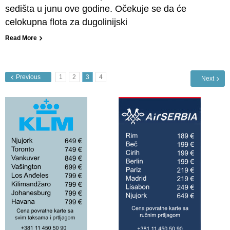
sedišta u junu ove godine. Očekuje se da će
celokupna flota za dugolinijski
Read More
Previous
1
2
3
4
Next