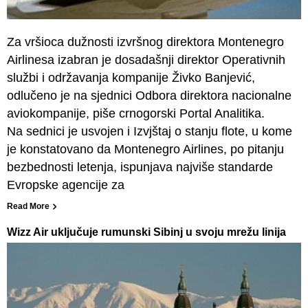
Za vršioca dužnosti izvršnog direktora Montenegro
Airlinesa izabran je dosadašnji direktor Operativnih
službi i održavanja kompanije Živko Banjević,
odlučeno je na sjednici Odbora direktora nacionalne
aviokompanije, piše crnogorski Portal Analitika.
Na sednici je usvojen i Izvjštaj o stanju flote, u kome
je konstatovano da Montenegro Airlines, po pitanju
bezbednosti letenja, ispunjava najviše standarde
Evropske agencije za
Read More
Wizz Air uključuje rumunski Sibinj u svoju mrežu linija