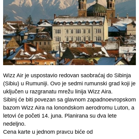
Wizz Air je uspostavio redovan saobraćaj do Sibinja
(Sibiu) u Rumuniji. Ovo je sedmi rumunski grad koji je
uključen u razgranatu mrežu linija Wizz Aira.
Sibinj će biti povezan sa glavnom zapadnoevropskom
bazom Wizz Aira na lonondskom aerodromu Luton, a
letovi će početi 14. juna. Planirana su dva lete
nedeljno.
Cena karte u jednom pravcu biće od