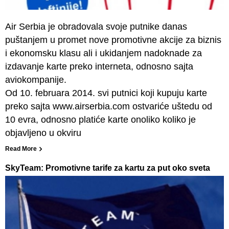
Air Serbia je obradovala svoje putnike danas
puštanjem u promet nove promotivne akcije za biznis
i ekonomsku klasu ali i ukidanjem nadoknade za
izdavanje karte preko interneta, odnosno sajta
aviokompanije.
Od 10. februara 2014. svi putnici koji kupuju karte
preko sajta www.airserbia.com ostvariće uštedu od
10 evra, odnosno platiće karte onoliko koliko je
objavljeno u okviru
Read More
SkyTeam: Promotivne tarife za kartu za put oko sveta