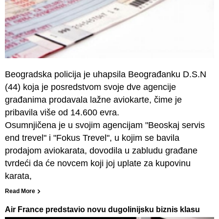
Beogradska policija je uhapsila Beograđanku D.S.N
(44) koja je posredstvom svoje dve agencije
građanima prodavala lažne aviokarte, čime je
pribavila više od 14.600 evra.
Osumnjičena je u svojim agencijam "Beoskaj servis
end trevel" i "Fokus Trevel", u kojim se bavila
prodajom aviokarata, dovodila u zabludu građane
tvrdeći da će novcem koji joj uplate za kupovinu
karata,
Read More
Air France predstavio novu dugolinijsku biznis klasu