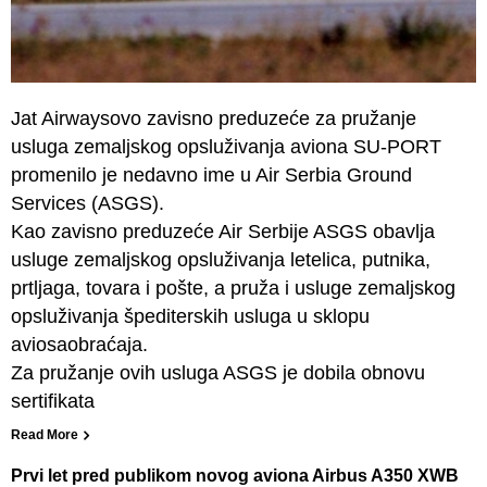
Jat Airwaysovo zavisno preduzeće za pružanje
usluga zemaljskog opsluživanja aviona SU-PORT
promenilo je nedavno ime u Air Serbia Ground
Services (ASGS).
Kao zavisno preduzeće Air Serbije ASGS obavlja
usluge zemaljskog opsluživanja letelica, putnika,
prtljaga, tovara i pošte, a pruža i usluge zemaljskog
opsluživanja špediterskih usluga u sklopu
aviosaobraćaja.
Za pružanje ovih usluga ASGS je dobila obnovu
sertifikata
Read More
Prvi let pred publikom novog aviona Airbus A350 XWB