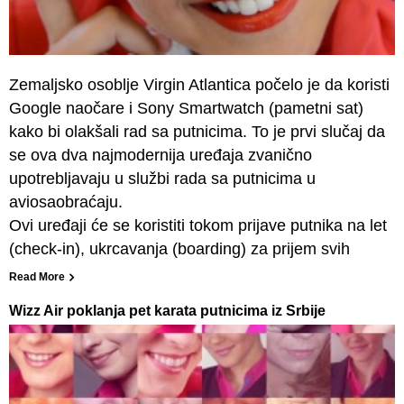
Zemaljsko osoblje Virgin Atlantica počelo je da koristi
Google naočare i Sony Smartwatch (pametni sat)
kako bi olakšali rad sa putnicima. To je prvi slučaj da
se ova dva najmodernija uređaja zvanično
upotrebljavaju u službi rada sa putnicima u
aviosaobraćaju.
Ovi uređaji će se koristiti tokom prijave putnika na let
(check-in), ukrcavanja (boarding) za prijem svih
Read More
Wizz Air poklanja pet karata putnicima iz Srbije