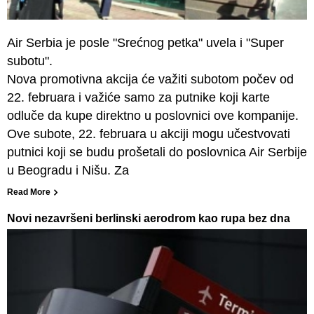
Air Serbia je posle "Srećnog petka" uvela i "Super
subotu".
Nova promotivna akcija će važiti subotom počev od
22. februara i važiće samo za putnike koji karte
odluče da kupe direktno u poslovnici ove kompanije.
Ove subote, 22. februara u akciji mogu učestvovati
putnici koji se budu prošetali do poslovnica Air Serbije
u Beogradu i Nišu. Za
Read More
Novi nezavršeni berlinski aerodrom kao rupa bez dna