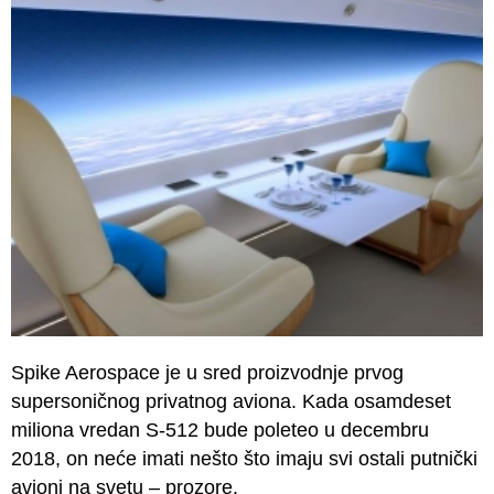
Spike Aerospace je u sred proizvodnje prvog
supersoničnog privatnog aviona. Kada osamdeset
miliona vredan S-512 bude poleteo u decembru
2018, on neće imati nešto što imaju svi ostali putnički
avioni na svetu – prozore.