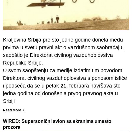
Kraljevina Srbija pre sto jedne godine donela među
prvima u svetu pravni akt o vazdušnom saobraćaju,
saopštio je Direktorat civilnog vazduhoplovstva
Republike Srbije.
U svom saopštenju za medije izdatim tim povodom
Direktorat civilnog vazduhoplovstva s ponosom ističe
i podseća da se u petak 21. februara navršava sto
jedna godina od donošenja prvog pravnog akta u
Srbiji
Read More
WIRED: Supersonični avion sa ekranima umesto
prozora