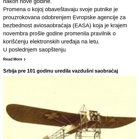
nakon nove godine.
Promena o kojoj obaveštavaju svoje putnike je
prouzrokovana odobrenjem Evropske agencije za
bezbednost aviosaobraćaja (EASA) koja je krajem
novembra prošle godine promenila pravilnik o
korišćenju elektronskih uređaja na letu.
U poslednjem saopštenju
Read More
Srbija pre 101 godinu uredila vazdušni saobraćaj