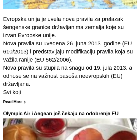
Evropska unija je uvela nova pravila za prelazak
šengenske granice državljanima zemalja koje su
izvan Evropske unije.
Nova pravila su uvedena 26. juna 2013. godine (EU
610/2013) i predstavljaju modifikaciju pravila koja su
važila ranije (EU 562/2006).
Nova pravila su stupila na snagu od 19. jula 2013, a
odnose se na važnost pasoša neevropskih (EU)
državljana.
Svi koji
Read More
Olympic Air i Aegean još čekaju na odobrenje EU