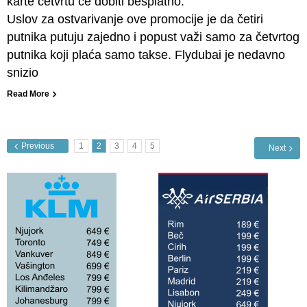
karte četvrtu će dobiti besplatno.
Uslov za ostvarivanje ove promocije je da četiri
putnika putuju zajedno i popust važi samo za četvrtog
putnika koji plaća samo takse. Flydubai je nedavno
snizio
Read More
Previous
1
2
3
4
5
Next