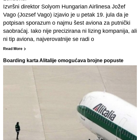
Izvršni direktor Solyom Hungarian Airlinesa Jožef
Vago (Jozsef Vago) izjavio je u petak 19. jula da je
potpisan sporazum o najmu šest aviona za putnički
saobraćaj. Iako nije precizirana ni lizing kompanija, ali
ni tip aviona, najverovatnije se radi o
Read More
Boarding karta Alitalije omogućava brojne popuste