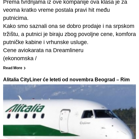
Prema tvrdnjama iz ove kompanije ova klasa je za
veoma kratko vreme postala pravi hit među
putnicima.
Kako smo saznali ona se dobro prodaje i na srpskom
tržištu, a putnici je biraju zbog povoljne cene, komfora
putničke kabine i vrhunske usluge.
Cene aviokarata na Dreamlineru
(ekonomska /
Read More
Alitalia CityLiner će leteti od novembra Beograd – Rim