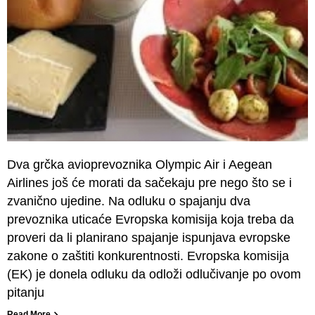
Dva grčka avioprevoznika Olympic Air i Aegean
Airlines još će morati da sačekaju pre nego što se i
zvanično ujedine. Na odluku o spajanju dva
prevoznika uticaće Evropska komisija koja treba da
proveri da li planirano spajanje ispunjava evropske
zakone o zaštiti konkurentnosti. Evropska komisija
(EK) je donela odluku da odloži odlučivanje po ovom
pitanju
Read More