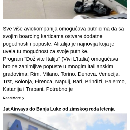
Sve više aviokompanija omogućava putnicima da sa
svojim boarding karticama ostvare dodatne
pogodnosti i popuste. Alitalija je najnovija koja je
uvela tu mogućnost za svoje putnike.
Program "Doživite Italiju" (Vivi L'Italia) omogućava
brojne zanimljive popuste u mnogim italijanskim
gradovima: Rim, Milano, Torino, Đenova, Venecija,
Trst, Bolonja, Firenca, Napulj, Bari, Brindizi, Palermo,
Katanija i Trapani. Potrebno je
Read More
Jat Airways do Banja Luke od zimskog reda letenja