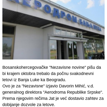
Bosanskohercegovačke "Nezavisne novine" pišu da
bi krajem oktobra trebalo da počnu svakodnevni
letovi iz Banja Luke ka Beogradu.
Ovo je za "Nezavisne" izjavio Davorin Mihić, v.d.
generalnog direktora "Aerodroma Republike Srpske".
Prema njegovim rečima Jat je već dostavio zahtev za
dobijanje dozvole za letove.