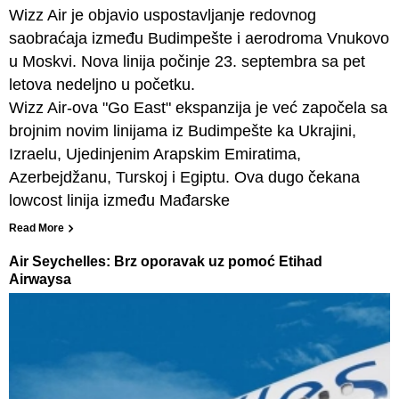
Wizz Air je objavio uspostavljanje redovnog
saobraćaja između Budimpešte i aerodroma Vnukovo
u Moskvi. Nova linija počinje 23. septembra sa pet
letova nedeljno u početku.
Wizz Air-ova "Go East" ekspanzija je već započela sa
brojnim novim linijama iz Budimpešte ka Ukrajini,
Izraelu, Ujedinjenim Arapskim Emiratima,
Azerbejdžanu, Turskoj i Egiptu. Ova dugo čekana
lowcost linija između Mađarske
Read More
Air Seychelles: Brz oporavak uz pomoć Etihad
Airwaysa