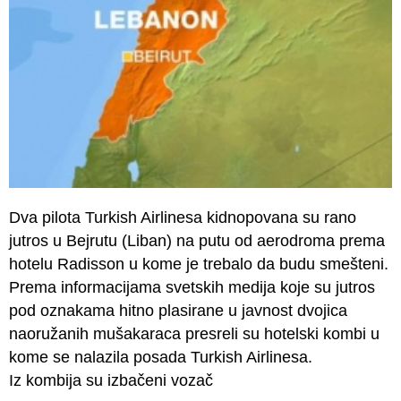
Dva pilota Turkish Airlinesa kidnopovana su rano
jutros u Bejrutu (Liban) na putu od aerodroma prema
hotelu Radisson u kome je trebalo da budu smešteni.
Prema informacijama svetskih medija koje su jutros
pod oznakama hitno plasirane u javnost dvojica
naoružanih mušakaraca presreli su hotelski kombi u
kome se nalazila posada Turkish Airlinesa.
Iz kombija su izbačeni vozač