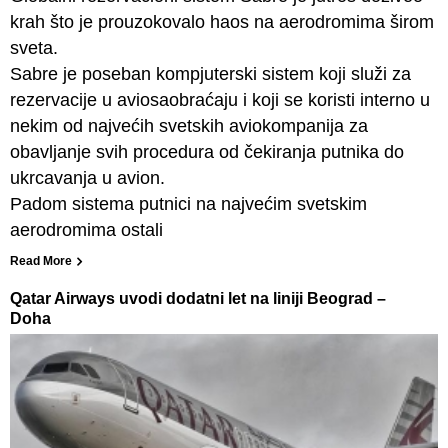
krah što je prouzokovalo haos na aerodromima širom
sveta.
Sabre je poseban kompjuterski sistem koji služi za
rezervacije u aviosaobraćaju i koji se koristi interno u
nekim od najvećih svetskih aviokompanija za
obavljanje svih procedura od čekiranja putnika do
ukrcavanja u avion.
Padom sistema putnici na najvećim svetskim
aerodromima ostali
Read More
Qatar Airways uvodi dodatni let na liniji Beograd –
Doha