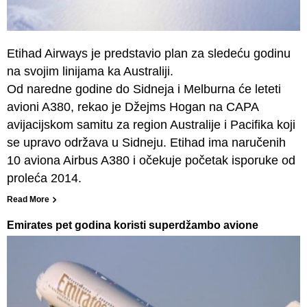
Etihad Airways je predstavio plan za sledeću godinu
na svojim linijama ka Australiji.
Od naredne godine do Sidneja i Melburna će leteti
avioni A380, rekao je Džejms Hogan na CAPA
avijacijskom samitu za region Australije i Pacifika koji
se upravo održava u Sidneju. Etihad ima naručenih
10 aviona Airbus A380 i očekuje početak isporuke od
proleća 2014.
Read More
Emirates pet godina koristi superdžambo avione