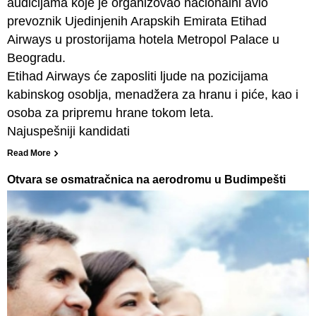
audicijama koje je organizovao nacionalni avio
prevoznik Ujedinjenih Arapskih Emirata Etihad
Airways u prostorijama hotela Metropol Palace u
Beogradu.
Etihad Airways će zaposliti ljude na pozicijama
kabinskog osoblja, menadžera za hranu i piće, kao i
osoba za pripremu hrane tokom leta.
Najuspešniji kandidati
Read More
Otvara se osmatračnica na aerodromu u Budimpešti