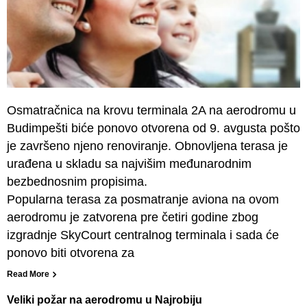
Osmatračnica na krovu terminala 2A na aerodromu u
Budimpešti biće ponovo otvorena od 9. avgusta pošto
je završeno njeno renoviranje. Obnovljena terasa je
urađena u skladu sa najvišim međunarodnim
bezbednosnim propisima.
Popularna terasa za posmatranje aviona na ovom
aerodromu je zatvorena pre četiri godine zbog
izgradnje SkyCourt centralnog terminala i sada će
ponovo biti otvorena za
Read More
Veliki požar na aerodromu u Najrobiju