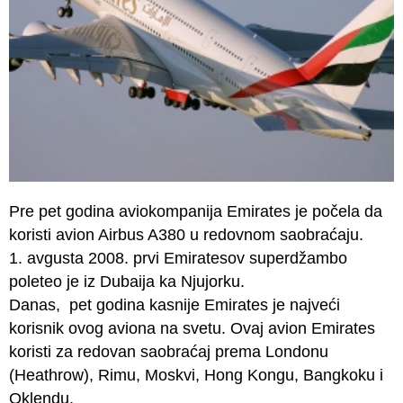
Pre pet godina aviokompanija Emirates je počela da
koristi avion Airbus A380 u redovnom saobraćaju.
1. avgusta 2008. prvi Emiratesov superdžambo
poleteo je iz Dubaija ka Njujorku.
Danas, pet godina kasnije Emirates je najveći
korisnik ovog aviona na svetu. Ovaj avion Emirates
koristi za redovan saobraćaj prema Londonu
(Heathrow), Rimu, Moskvi, Hong Kongu, Bangkoku i
Oklendu.