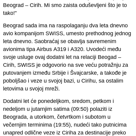
Beograd – Cirih. Mi smo zaista oduševljeni što je to
tako!”
Beograd sada ima na raspolaganju dva leta dnevno
avio kompanijom SWISS, umesto prethodnog jednog
leta dnevno. Saobraćaj se obavlja savremenim
avionima tipa Airbus А319 i А320. Uvodeći među
svoje usluge ovaj dodatni let na relaciji Beogad –
Cirih, SWISS je odgovorio na sve veću potražnju za
putovanjem između Srbije i Švajcarske, a takođe je
poboljšao i veze u svojoj bazi, u Cirihu, sa ostalim
letovima u svojoj mreži.
Dodatni let će ponedeljkom, sredom, petkom i
nedeljom u jutarnjim satima (09:50) polaziti iz
Beograda, a utorkom, četvrtkom i subotom u
večernjim terminima (19:55), nudeći tako putnicima
unapred odlične veze iz Ciriha za destinacije preko