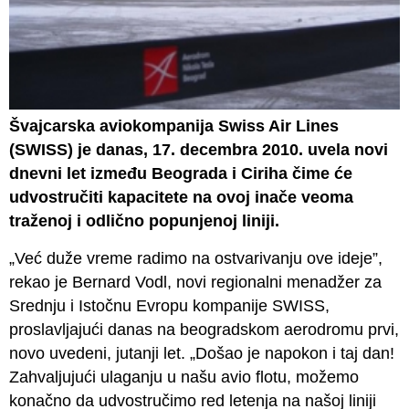
Švajcarska aviokompanija Swiss Air Lines
(SWISS) je danas, 17. decembra 2010. uvela novi
dnevni let između Beograda i Ciriha čime će
udvostručiti kapacitete na ovoj inače veoma
traženoj i odlično popunjenoj liniji.
„Već duže vreme radimo na ostvarivanju ove ideje”,
rekao je Bernard Vodl, novi regionalni menadžer za
Srednju i Istočnu Evropu kompanije SWISS,
proslavljajući danas na beogradskom aerodromu prvi,
novo uvedeni, jutanji let. „Došao je napokon i taj dan!
Zahvaljujući ulaganju u našu avio flotu, možemo
konačno da udvostručimo red letenja na našoj liniji