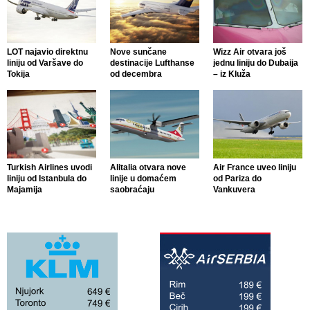
LOT najavio direktnu
Nove sunčane
Wizz Air otvara još
liniju od Varšave do
destinacije Lufthanse
jednu liniju do Dubaija
Tokija
od decembra
– iz Kluža
Turkish Airlines uvodi
Alitalia otvara nove
Air France uveo liniju
liniju od Istanbula do
linije u domaćem
od Pariza do
Majamija
saobraćaju
Vankuvera