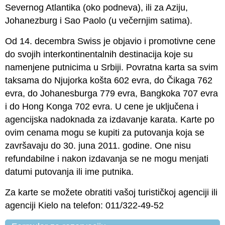
Severnog Atlantika (oko podneva), ili za Aziju,
Johanezburg i Sao Paolo (u večernjim satima).
Od 14. decembra Swiss je objavio i promotivne cene
do svojih interkontinentalnih destinacija koje su
namenjene putnicima u Srbiji. Povratna karta sa svim
taksama do Njujorka košta 602 evra, do Čikaga 762
evra, do Johanesburga 779 evra, Bangkoka 707 evra
i do Hong Konga 702 evra. U cene je uključena i
agencijska nadoknada za izdavanje karata. Karte po
ovim cenama mogu se kupiti za putovanja koja se
završavaju do 30. juna 2011. godine. One nisu
refundabilne i nakon izdavanja se ne mogu menjati
datumi putovanja ili ime putnika.
Za karte se možete obratiti vašoj turističkoj agenciji ili
agenciji Kielo na telefon: 011/322-49-52