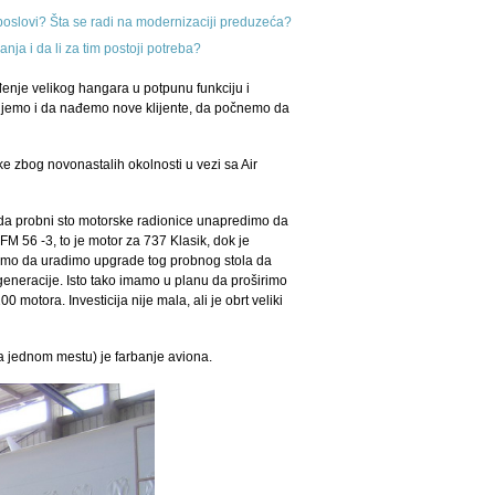
 poslovi? Šta se radi na modernizaciji preduzeća?
nja i da li za tim postoji potreba?
đenje velikog hangara u potpunu funkciju i
zujemo i da nađemo nove klijente, da počnemo da
 zbog novonastalih okolnosti u vezi sa Air
je da probni sto motorske radionice unapredimo da
56 -3, to je motor za 737 Klasik, dok je
ćemo da uradimo upgrade tog probnog stola da
eneracije. Isto tako imamo u planu da proširimo
otora. Investicija nije mala, ali je obrt veliki
 jednom mestu) je farbanje aviona.