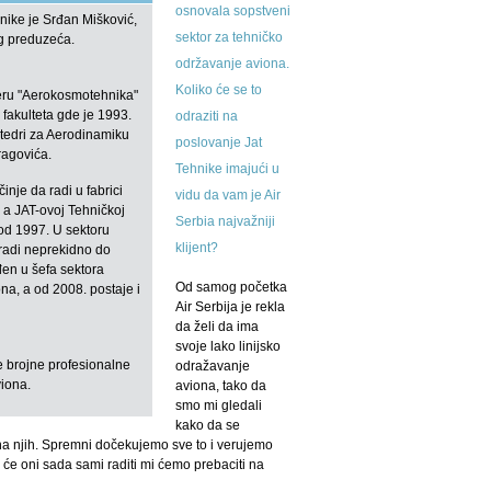
osnovala sopstveni
hnike je Srđan Mišković,
sektor za tehničko
g preduzeća.
održavanje aviona.
Koliko će se to
eru "Aerokosmotehnika"
akulteta gde je 1993.
odraziti na
tedri za Aerodinamiku
poslovanje Jat
ragovića.
Tehnike imajući u
nje da radi u fabrici
vidu da vam je Air
a JAT-ovoj Tehničkoj
Serbia najvažniji
 od 1997. U sektoru
klijent?
 radi neprekidno do
en u šefa sektora
Od samog početka
ona, a od 2008. postaje i
Air Serbija je rekla
da želi da ima
svoje lako linijsko
 brojne profesionalne
odražavanje
viona.
aviona, tako da
smo mi gledali
kako da se
 na njih. Spremni dočekujemo sve to i verujemo
će oni sada sami raditi mi ćemo prebaciti na