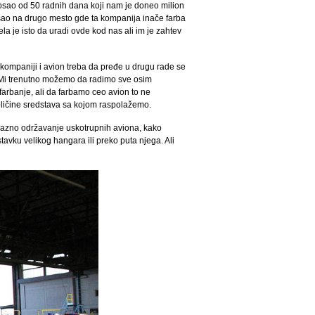
posao od 50 radnih dana koji nam je doneo milion
tišao na drugo mesto gde ta kompanija inače farba
la je isto da uradi ovde kod nas ali im je zahtev
j kompaniji i avion treba da pređe u drugu rade se
ju. Mi trenutno možemo da radimo sve osim
rbanje, ali da farbamo ceo avion to ne
oličine sredstava sa kojom raspolažemo.
 bazno održavanje uskotrupnih aviona, kako
stavku velikog hangara ili preko puta njega. Ali