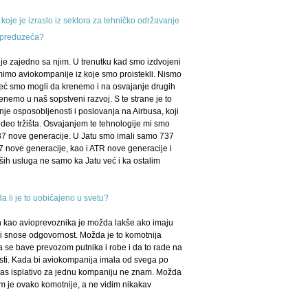
oje je izraslo iz sektora za tehničko održavanje
g preduzeća?
 je zajedno sa njim. U trenutku kad smo izdvojeni
 mimo aviokompanije iz koje smo proistekli. Nismo
a već smo mogli da krenemo i na osvajanje drugih
enemo u naš sopstveni razvoj. S te strane je to
je osposobljenosti i poslovanja na Airbusa, koji
i deo tržišta. Osvajanjem te tehnologije mi smo
 737 nove generacije. U Jatu smo imali samo 737
37 nove generacije, kao i ATR nove generacije i
aših usluga ne samo ka Jatu već i ka ostalim
a li je to uobičajeno u svetu?
jih kao avioprevoznika je možda lakše ako imaju
mi snose odgovornost. Možda je to komotnija
a se bave prevozom putnika i robe i da to rade na
nosti. Kada bi aviokompanija imala od svega po
danas isplativo za jednu kompaniju ne znam. Možda
 im je ovako komotnije, a ne vidim nikakav