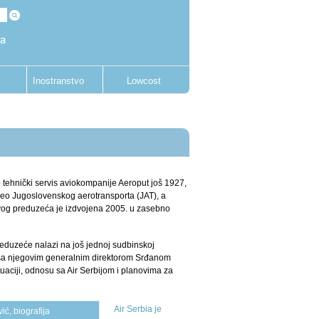
Inostranstvo
Lowcost
o tehnički servis aviokompanije Aeroput još 1927,
deo Jugoslovenskog aerotransporta (JAT), a
ovog preduzeća je izdvojena 2005. u zasebno
eduzeće nalazi na još jednoj sudbinskoj
 sa njegovim generalnim direktorom Srđanom
tuaciji, odnosu sa Air Serbijom i planovima za
Air Serbia je
ić, biografija