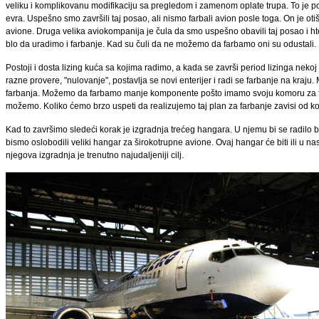
veliku i komplikovanu modifikaciju sa pregledom i zamenom oplate trupa. To je 
evra. Uspešno smo završili taj posao, ali nismo farbali avion posle toga. On je o
avione. Druga velika aviokompanija je čula da smo uspešno obavili taj posao i hte
blo da uradimo i farbanje. Kad su čuli da ne možemo da farbamo oni su odustali.
Postoji i dosta lizing kuća sa kojima radimo, a kada se završi period lizinga neko
razne provere, "nulovanje", postavlja se novi enterijer i radi se farbanje na kra
farbanja. Možemo da farbamo manje komponente pošto imamo svoju komoru za fa
možemo. Koliko ćemo brzo uspeti da realizujemo taj plan za farbanje zavisi od k
Kad to završimo sledeći korak je izgradnja trećeg hangara. U njemu bi se radilo
bismo oslobodili veliki hangar za širokotrupne avione. Ovaj hangar će biti ili u na
njegova izgradnja je trenutno najudaljeniji cilj.