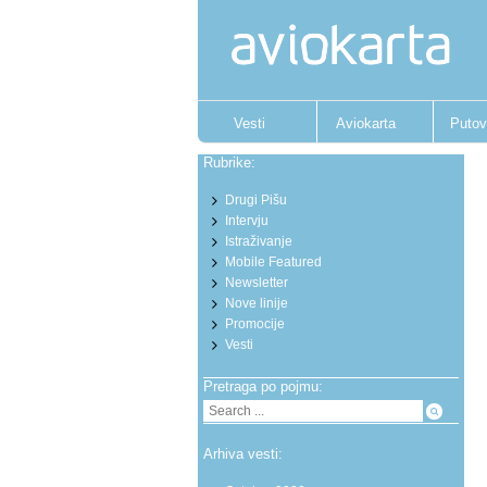
Vesti
Aviokarta
Putov
Rubrike:
Drugi Pišu
Intervju
Istraživanje
Mobile Featured
Newsletter
Nove linije
Promocije
Vesti
Pretraga po pojmu:
Arhiva vesti: