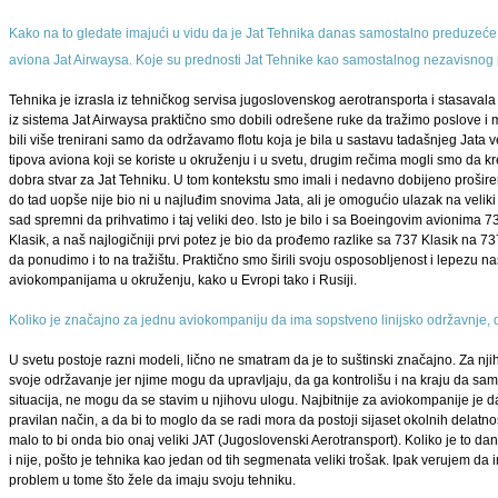
Kako na to gledate imajući u vidu da je Jat Tehnika danas samostalno preduzeće k
aviona Jat Airwaysa. Koje su prednosti Jat Tehnike kao samostalnog nezavisno
Tehnika je izrasla iz tehničkog servisa jugoslovenskog aerotransporta i stasavala
iz sistema Jat Airwaysa praktično smo dobili odrešene ruke da tražimo poslove i
bili više trenirani samo da održavamo flotu koja je bila u sastavu tadašnjeg Jat
tipova aviona koji se koriste u okruženju i u svetu, drugim rečima mogli smo da kr
dobra stvar za Jat Tehniku. U tom kontekstu smo imali i nedavno dobijeno proširen
do tad uopše nije bio ni u najluđim snovima Jata, ali je omogućio ulazak na velik
sad spremni da prihvatimo i taj veliki deo. Isto je bilo i sa Boeingovim avionima
Klasik, a naš najlogičniji prvi potez je bio da prođemo razlike sa 737 Klasik na 7
da ponudimo i to na tražištu. Praktično smo širili svoju osposobljenost i lepezu n
aviokompanijama u okruženju, kako u Evropi tako i Rusiji.
Koliko je značajno za jednu aviokompaniju da ima sopstveno linijsko održavnje, d
U svetu postoje razni modeli, lično ne smatram da je to suštinski značajno. Za n
svoje održavanje jer njime mogu da upravljaju, da ga kontrolišu i na kraju da sa
situacija, ne mogu da se stavim u njihovu ulogu. Najbitnije za aviokompanije je d
pravilan način, a da bi to moglo da se radi mora da postoji sijaset okolnih delat
malo to bi onda bio onaj veliki JAT (Jugoslovenski Aerotransport). Koliko je to 
i nije, pošto je tehnika kao jedan od tih segmenata veliki trošak. Ipak verujem da
problem u tome što žele da imaju svoju tehniku.