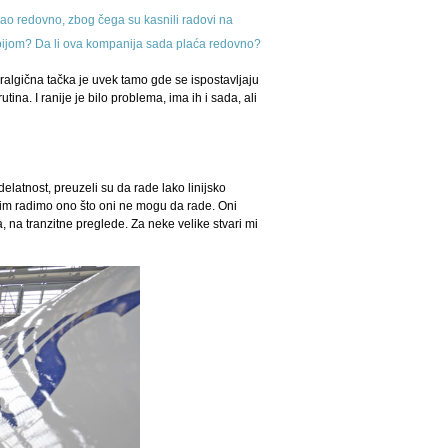
aćao redovno, zbog čega su kasnili radovi na
erbijom? Da li ova kompanija sada plaća redovno?
algična tačka je uvek tamo gde se ispostavljaju
tina. I ranije je bilo problema, ima ih i sada, ali
delatnost, preuzeli su da rade lako linijsko
a im radimo ono što oni ne mogu da rade. Oni
, na tranzitne preglede. Za neke velike stvari mi