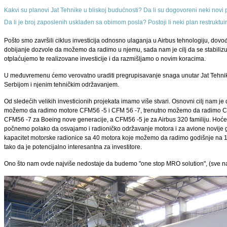
Kakvi su planovi Jat Tehnike u bliskoj budućnosti? Da li su dogovoreni neki novi
Da li je broj zaposlenih usklađen sa obimom posla? Postoji li neki plan restruktuira
Pošto smo završili ciklus investicija odnosno ulaganja u Airbus tehnologiju, dovo
dobijanje dozvole da možemo da radimo u njemu, sada nam je cilj da se stabili
otplaćujemo te realizovane investicije i da razmišljamo o novim koracima.
U međuvremenu ćemo verovatno uraditi pregrupisavanje snaga unutar Jat Tehnike
Serbijom i njenim tehničkim održavanjem.
Od sledećih velikih investicionih projekata imamo više stvari. Osnovni cilj nam 
možemo da radimo motore CFM56 -5 i CFM 56 -7, trenutno možemo da radimo CFM 
CFM56 -7 za Boeing nove generacije, a CFM56 -5 je za Airbus 320 familiju. Ho
počnemo polako da osvajamo i radioničko održavanje motora i za avione novije g
kapacitet motorske radionice sa 40 motora koje možemo da radimo godišnje na 100 m
tako da je potencijalno interesantna za investitore.
Ono što nam ovde najviše nedostaje da budemo "one stop MRO solution", (sve na