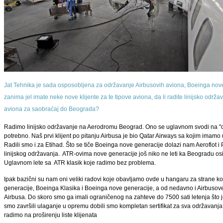
Jat Tehnika je sada osposobljena za održavanje Airbusovih aviona, Boeinga nov
zanima jel imate neke nove klijente za te tipove aviona, da li radite linijsko održ
aviona za saobraćaj do Beograda?
Radimo linijsko održavanje na Aerodromu Beograd. Ono se uglavnom svodi na "on ca
potrebno. Naš prvi klijent po pitanju Airbusa je bio Qatar Airways sa kojim imamo u
Radili smo i za Etihad. Što se tiče Boeinga nove generacije dolazi nam Aeroflot 
linijskog održavanja. ATR-ovima nove generacije još niko ne leti ka Beogradu osim
Uglavnom lete sa ATR klasik koje radimo bez problema.
Ipak bazični su nam oni veliki radovi koje obavljamo ovde u hangaru za strane ko
generacije, Boeinga Klasika i Boeinga nove generacije, a od nedavno i Airbusove
Airbusa. Do skoro smo ga imali ograničenog na zahteve do 7500 sati letenja što j
smo završili ulaganje u opremu dobili smo kompletan sertifikat za sva održavanja z
radimo na proširenju liste klijenata