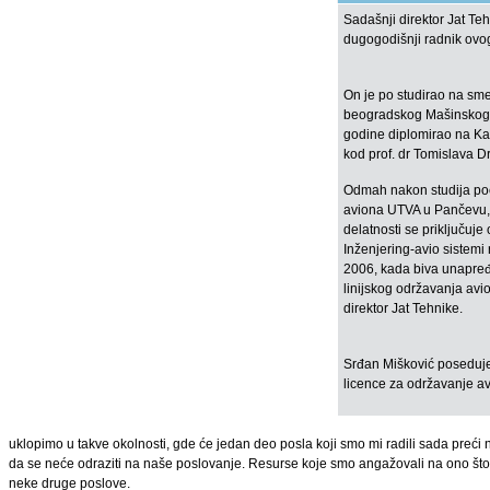
Sadašnji direktor Jat Te
dugogodišnji radnik ovo
On je po studirao na sm
beogradskog Mašinskog f
godine diplomirao na Ka
kod prof. dr Tomislava D
Odmah nakon studija poči
aviona UTVA u Pančevu, 
delatnosti se priključuje
Inženjering-avio sistemi
2006, kada biva unapređ
linijskog održavanja avi
direktor Jat Tehnike.
Srđan Mišković poseduje
licence za održavanje a
uklopimo u takve okolnosti, gde će jedan deo posla koji smo mi radili sada preći
da se neće odraziti na naše poslovanje. Resurse koje smo angažovali na ono što 
neke druge poslove.