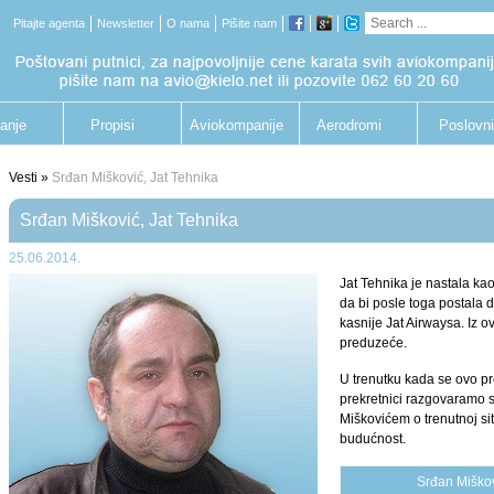
Pitajte agenta
Newsletter
O nama
Pišite nam
anje
Propisi
Aviokompanije
Aerodromi
Poslovni
putnik
Vesti »
Srđan Mišković, Jat Tehnika
Srđan Mišković, Jat Tehnika
25.06.2014.
Jat Tehnika je nastala ka
da bi posle toga postala 
kasnije Jat Airwaysa. Iz 
preduzeće.
U trenutku kada se ovo pr
prekretnici razgovaramo
Miškovićem o trenutnoj si
budućnost.
Srđan Miškov