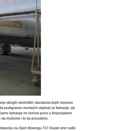
tanju strogih ekoloških standarda kojih moramo
 da podignemo montažni objekat za farbanje, da
Samo farbanje ne donosi puno u finansijskom
tno da možemo i to da ponudimo.
ompaniju na čijem Boeingu 737 Klasik smo radili