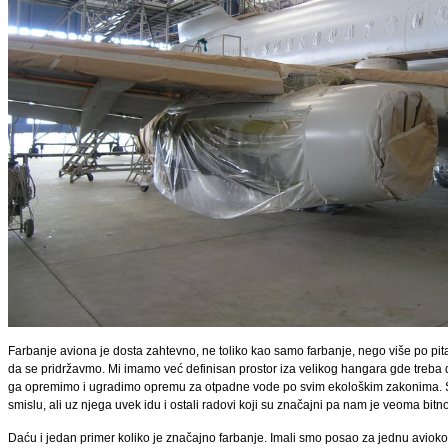
Farbanje aviona je dosta zahtevno, ne toliko kao samo farbanje, nego više po pi
da se pridržavmo. Mi imamo već definisan prostor iza velikog hangara gde treba
ga opremimo i ugradimo opremu za otpadne vode po svim ekološkim zakonima. 
smislu, ali uz njega uvek idu i ostali radovi koji su značajni pa nam je veoma bi
Daću i jedan primer koliko je značajno farbanje. Imali smo posao za jednu aviok