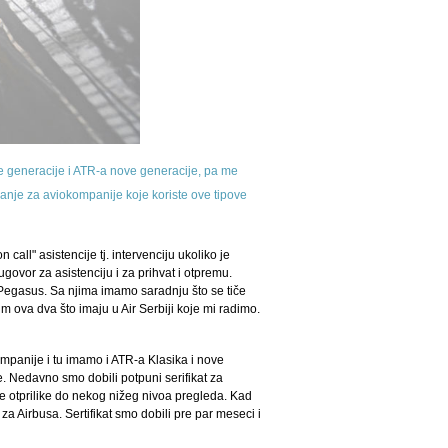
e generacije i ATR-a nove generacije, pa me
avanje za aviokompanije koje koriste ove tipove
ll" asistencije tj. intervenciju ukoliko je
govor za asistenciju i za prihvat i otpremu.
i Pegasus. Sa njima imamo saradnju što se tiče
 ova dva što imaju u Air Serbiji koje mi radimo.
mpanije i tu imamo i ATR-a Klasika i nove
. Nedavno smo dobili potpuni serifikat za
e otprilike do nekog nižeg nivoa pregleda. Kad
a Airbusa. Sertifikat smo dobili pre par meseci i