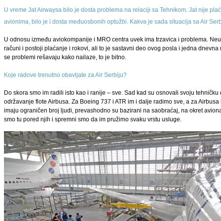
U vreme Jat Airwaysa bilo je dosta problema na relaciji sa Tehnikom. Jat nije pl
avionima, bilo je i dosta međuosbonih optužbi. Kakva je sada situacija sa Air S
U odnosu između aviokompanije i MRO centra uvek ima trzavica i problema. Neur
računi i postoji plaćanje i rokovi, ali to je sastavni deo ovog posla i jedna dnevna ru
se problemi rešavaju kako nailaze, to je bitno.
Koje radove trenutno obavljate za Air Serbiju?
Do skora smo im radili isto kao i ranije – sve. Sad kad su osnovali svoju tehničku 
održavanje flote Airbusa. Za Boeing 737 i ATR im i dalje radimo sve, a za Airbus
imaju ograničen broj ljudi, prevashodno su bazirani na saobraćaj, na okret aviona
smo tu pored njih i spremni smo da im pružimo svaku vrstu usluge.