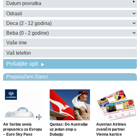
Pošaljite upit
Preporučeni članci
Air Serbia uvela
Qantas: Do Australije
Austrian Airlines
propusnicu za Evropu
uz jedan stop u
zvanični partner
– Euro Sky Pass
Dubaiju
Vienna kartice