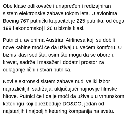
Obe klase odlikovaće i unapređen i redizajniran
sistem elektronske zabave tokom leta. U avionima
Boeing 767 putnički kapacitet je 225 putnika, od čega
199 i ekonomskoj i 26 u biznis klasi.
Putnici u avionima Austrian Airlinesa koji su dobili
nove kabine moći će da uživaju u većem komforu. U
biznis klasi sedišta, osim što mogu da se obore u
krevet, sadrže i masažer i dodatni prostor za
odlaganje ličnih stvari putnika.
Novi elektronski sistem zabave nudi veliki izbor
najrazličitijih sadržaja, uključujući najnovije filmske
hitove. Putnici će i dalje moći da uživaju u vrhunskom
keteringu koji obezbeđuje DO&CO, jedan od
najstarijih i najboljih ketering kompanija na svetu.