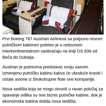
Prvi Boeing 767 Austrian Airlinesa sa potpuno novom
putničkom kabinom poleteo je u redovnom
interkontinentalnom saobraćaju na liniji OS 839 od
Beča do Dubaija.
Austrian je putnicima predstavio svoju sasvim
izmenjenu putničku kabinu kakva će ubuduće krasiti i
ostale avione iz širokotrupne flote ove kompanije.
Nova sedišta koja se mogu otvoriti u ravan položaj za
spavanje odlika su noe biznis putničke kabine, dok je
ekonomska kabina dobila nova sedišta.