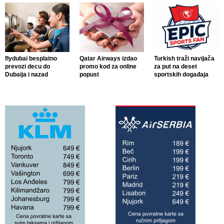
flydubai besplatno
Qatar Airways izdao
Turkish traži navijača
prevozi decu do
promo kod za online
za put na deset
Dubaija i nazad
popust
sportskih događaja