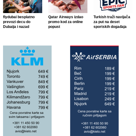
flydubai besplatno
Qatar Airways izdao
Turkish traži navijača
prevozi decu do
promo kod za online
za put na deset
Dubaija i nazad
popust
sportskih događaja