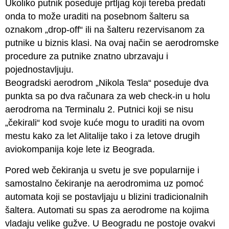
Ukoliko putnik poseduje prtljag koji tereba predati
onda to može uraditi na posebnom šalteru sa
oznakom „drop-off“ ili na šalteru rezervisanom za
putnike u biznis klasi. Na ovaj način se aerodromske
procedure za putnike znatno ubrzavaju i
pojednostavljuju.
Beogradski aerodrom „Nikola Tesla“ poseduje dva
punkta sa po dva računara za web check-in u holu
aerodroma na Terminalu 2. Putnici koji se nisu
„čekirali“ kod svoje kuće mogu to uraditi na ovom
mestu kako za let Alitalije tako i za letove drugih
aviokompanija koje lete iz Beograda.
Pored web čekiranja u svetu je sve popularnije i
samostalno čekiranje na aerodromima uz pomoć
automata koji se postavljaju u blizini tradicionalnih
šaltera. Automati su spas za aerodrome na kojima
vladaju velike gužve. U Beogradu ne postoje ovakvi