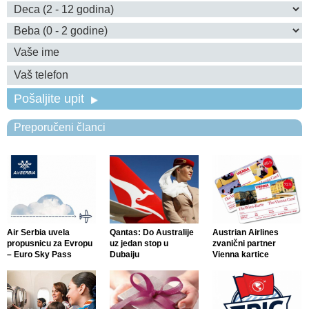
Pošaljite upit
Preporučeni članci
Air Serbia uvela
Qantas: Do Australije
Austrian Airlines
propusnicu za Evropu
uz jedan stop u
zvanični partner
– Euro Sky Pass
Dubaiju
Vienna kartice