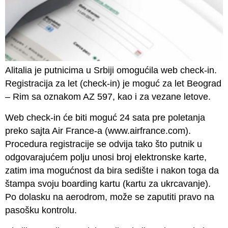
Alitalia je putnicima u Srbiji omogućila web check-in.
Registracija za let (check-in) je moguć za let Beograd
– Rim sa oznakom AZ 597, kao i za vezane letove.
Web check-in će biti moguć 24 sata pre poletanja
preko sajta Air France-a (
www.airfrance.com
).
Procedura registracije se odvija tako što putnik u
odgovarajućem polju unosi broj elektronske karte,
zatim ima mogućnost da bira sedište i nakon toga da
štampa svoju boarding kartu (kartu za ukrcavanje).
Po dolasku na aerodrom, može se zaputiti pravo na
pasošku kontrolu.