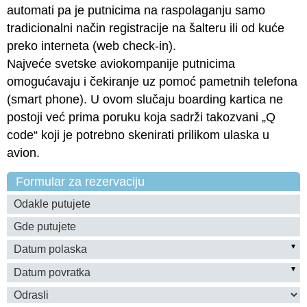
automati pa je putnicima na raspolaganju samo
tradicionalni način registracije na šalteru ili od kuće
preko interneta (web check-in).
Najveće svetske aviokompanije putnicima
omogućavaju i čekiranje uz pomoć pametnih telefona
(smart phone). U ovom slučaju boarding kartica ne
postoji već prima poruku koja sadrži takozvani „Q
code“ koji je potrebno skenirati prilikom ulaska u
avion.
Formular za rezervaciju