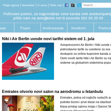
Pitajte agenta
Newsletter
O nama
Pišite nam
anje
Propisi
Aviokompanije
Aerodromi
Poslovni
putnik
Niki i Air Berlin uvode novi tarifni sistem od 1. jula
Avioprevoznici Air Berlin i Niki uvode 
jednostavne tarife su uvedene za sva 
dostupne za online kupovine karata z
Osim novih tarifa Niki i Air Berlin su
sisteme sa globalnim sistemima popu
Emirates otvorio novi salon na aerodromu u Istanbulu
Emirates, jedna od najbrže rastućih av
putnike biznis i prve klase na istanb
klasa pristup salonu imaju i članovi