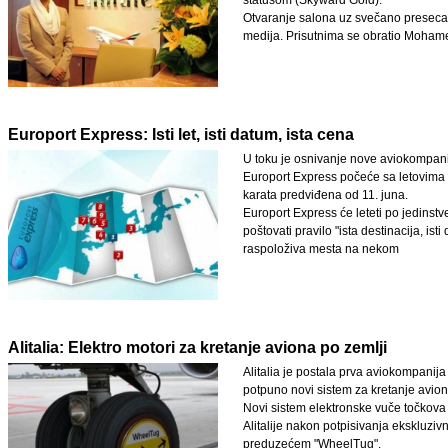
statusom (Skyward Gold).
Otvaranje salona uz svečano presecan
medija. Prisutnima se obratio Moham
Europort Express: Isti let, isti datum, ista cena
U toku je osnivanje nove aviokompan
Europort Express počeće sa letovima
karata predviđena od 11. juna.
Europort Express će leteti po jedins
poštovati pravilo "ista destinacija, is
raspoloživa mesta na nekom
Alitalia: Elektro motori za kretanje aviona po zemlji
Alitalia je postala prva aviokompanija
potpuno novi sistem za kretanje avion
Novi sistem elektronske vuče točkova b
Alitalije nakon potpisivanja eksklu
preduzećem "WheelTug".