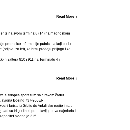
Read More
l agente na svom terminalu (T4) na madridskom
ije prenosiće informacije putnicima koji budu
 (prijavu za let), za brzu predaju prtljaga i za
k-in šaltera 810 i 911 na Terminalu 4 i
Read More
x je sklopila sporazum sa turskom čarter
a aviona Boeing 737-900ER.
ziti turiste iz Srbije do Antalijske regije imaju
tari su tri godine i predstavljaju dva najmlađa i
 Kapacitet aviona je 215