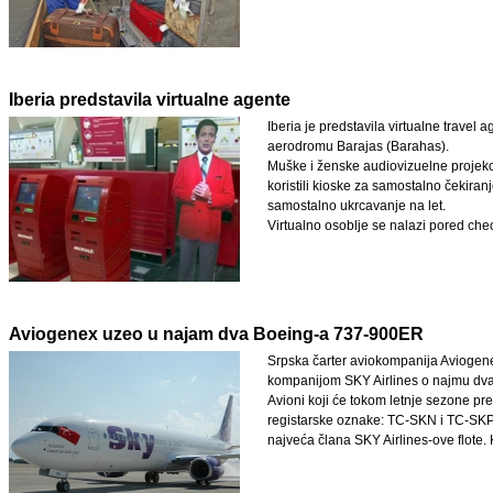
Iberia predstavila virtualne agente
Iberia je predstavila virtualne trave
aerodromu Barajas (Barahas).
Muške i ženske audiovizuelne projekc
koristili kioske za samostalno čekiranje
samostalno ukrcavanje na let.
Virtualno osoblje se nalazi pored chec
Aviogenex uzeo u najam dva Boeing-a 737-900ER
Srpska čarter aviokompanija Aviogene
kompanijom SKY Airlines o najmu dv
Avioni koji će tokom letnje sezone prevo
registarske oznake: TC-SKN i TC-SKP, s
najveća člana SKY Airlines-ove flote.