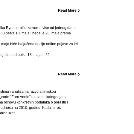
Read More
znika Ryanair biće zatvoren više od jednog dana
eđu petka 18. maja i nedelje 20. maja prema
maja biće isključena opcija online prijave za let
ogućen od petka 18. maja u 22
Read More
estima i analizama razvoja linijskog
agrade "Euro Annie" u raznim kategorijama.
 osnovu konkretnih podataka o porastu i
odnosu na 2010. godinu. Kada je reč i
bzir uzet