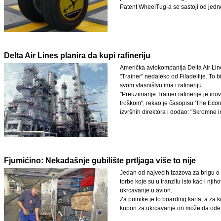
Patent WheelTug-a se sastoji od jedn
Delta Air Lines planira da kupi rafineriju
Američka aviokompanija Delta Air Line
"Trainer" nedaleko od Filadelfije. To 
svom vlasništvu ima i rafineriju.
"Preuzimanje Trainer rafinerije je ino
troškom", rekao je časopisu 'The Econ
izvršnih direktora i dodao: "Skromne i
Fjumićino: Nekadašnje gubilište prtljaga više to nije
Jedan od najvećih izazova za brigu o p
torbe koje su u tranzitu isto kao i nj
ukrcavanje u avion.
Za putnike je to boarding karta, a za 
kupon za ukrcavanje on može da ode d