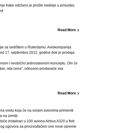
je trake održano je prošle nedelje u prisustvu
ed
Read More
ije sa sedištem u Roterdamu. Aviokompanija
 od 17. septembra 2012. godine dok je prodaja
tvenom i neobično jednostavnom konceptu. Oni će
ti dan, ista cena", odnosno prodavaće sva
Read More
 na svetu koja će na svojim avionima primeniti
a na zemlji.
iće instaliran u 100 aviona Airbus A320 u floti
zivnog ugovora sa proizvođačem ove nove opreme