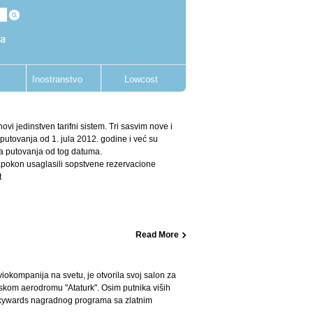
Inostranstvo
Lowcost
novi jedinstven tarifni sistem. Tri sasvim nove i
putovanja od 1. jula 2012. godine i već su
a putovanja od tog datuma.
 napokon usaglasili sopstvene rezervacione
t
Read More
iokompanija na svetu, je otvorila svoj salon za
ulskom aerodromu "Ataturk". Osim putnika viših
 Skywards nagradnog programa sa zlatnim