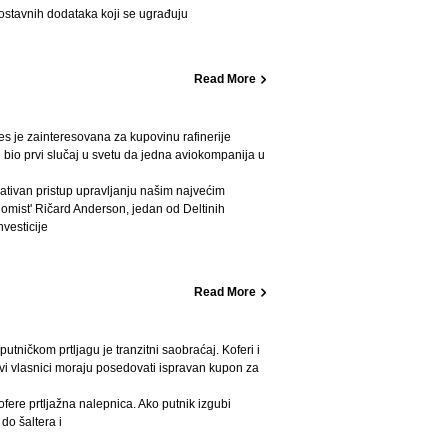
ostavnih dodataka koji se ugrađuju
Read More
s je zainteresovana za kupovinu rafinerije
bi bio prvi slučaj u svetu da jedna aviokompanija u
vativan pristup upravljanju našim najvećim
omist' Ričard Anderson, jedan od Deltinih
nvesticije
Read More
utničkom prtljagu je tranzitni saobraćaj. Koferi i
ihovi vlasnici moraju posedovati ispravan kupon za
kofere prtljažna nalepnica. Ako putnik izgubi
o šaltera i