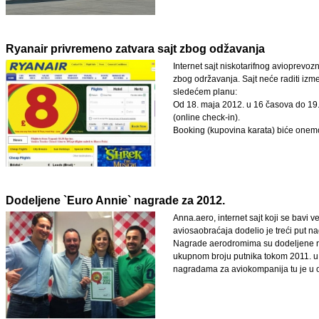
Ryanair privremeno zatvara sajt zbog odžavanja
Internet sajt niskotarifnog avioprevo
zbog održavanja. Sajt neće raditi izm
sledećem planu:
Od 18. maja 2012. u 16 časova do 19. 
(online check-in).
Booking (kupovina karata) biće onem
Dodeljene `Euro Annie` nagrade za 2012.
Anna.aero, internet sajt koji se bavi v
aviosaobraćaja dodelio je treći put n
Nagrade aerodromima su dodeljene na
ukupnom broju putnika tokom 2011. u 
nagradama za aviokompanija tu je u o