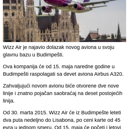
Wizz Air je najavio dolazak novog aviona u svoju
glavnu bazu u Budimpešti.
Ova kompanija će od 15. maja naredne godine u
Budimpešti raspolagati sa devet aviona Airbus A320.
Zahvaljujući novom avionu biće otvorene dve nove
linije i znatno pojačan saobraćaj na deset postojećih
linija.
Od 30. marta 2015. Wizz Air će iz Budimpešte leteti
dva puta nedeljno do Lisabona, po ceni karte od 45
evra u jednom smeru. Od 15. maja će početi i letovi