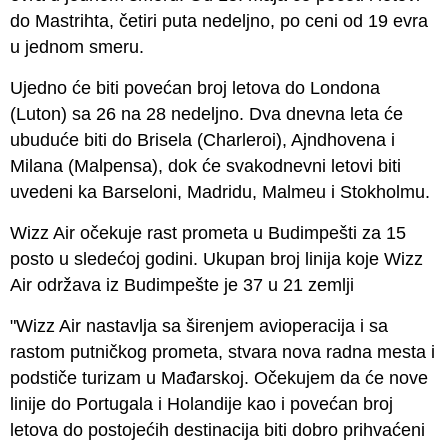
do Mastrihta, četiri puta nedeljno, po ceni od 19 evra
u jednom smeru.
Ujedno će biti povećan broj letova do Londona
(Luton) sa 26 na 28 nedeljno. Dva dnevna leta će
ubuduće biti do Brisela (Charleroi), Ajndhovena i
Milana (Malpensa), dok će svakodnevni letovi biti
uvedeni ka Barseloni, Madridu, Malmeu i Stokholmu.
Wizz Air očekuje rast prometa u Budimpešti za 15
posto u sledećoj godini. Ukupan broj linija koje Wizz
Air održava iz Budimpešte je 37 u 21 zemlji
"Wizz Air nastavlja sa širenjem avioperacija i sa
rastom putničkog prometa, stvara nova radna mesta i
podstiče turizam u Mađarskoj. Očekujem da će nove
linije do Portugala i Holandije kao i povećan broj
letova do postojećih destinacija biti dobro prihvaćeni