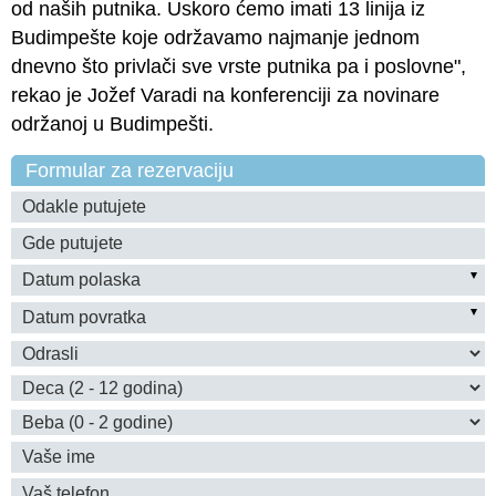
od naših putnika. Uskoro ćemo imati 13 linija iz
Budimpešte koje održavamo najmanje jednom
dnevno što privlači sve vrste putnika pa i poslovne",
rekao je Jožef Varadi na konferenciji za novinare
održanoj u Budimpešti.
Formular za rezervaciju