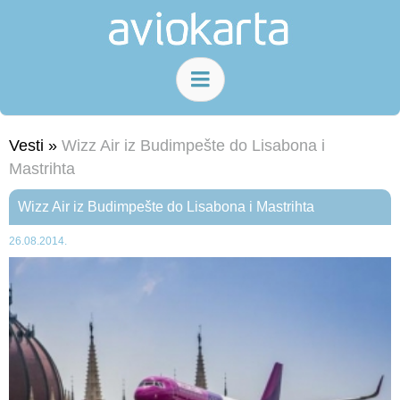
Vesti »
Wizz Air iz Budimpešte do Lisabona i
Mastrihta
Wizz Air iz Budimpešte do Lisabona i Mastrihta
26.08.2014.