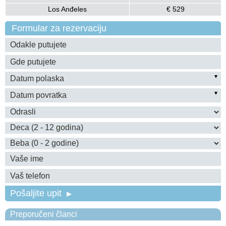
Los Anđeles
€ 529
Formular za rezervaciju
Pošaljite upit
Preporučeni članci