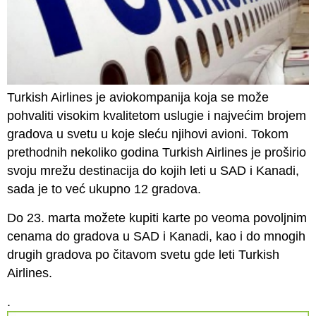
Turkish Airlines je aviokompanija koja se može
pohvaliti visokim kvalitetom uslugie i najvećim brojem
gradova u svetu u koje sleću njihovi avioni. Tokom
prethodnih nekoliko godina Turkish Airlines je proširio
svoju mrežu destinacija do kojih leti u SAD i Kanadi,
sada je to već ukupno 12 gradova.
Do 23. marta možete kupiti karte po veoma povoljnim
cenama do gradova u SAD i Kanadi, kao i do mnogih
drugih gradova po čitavom svetu gde leti Turkish
Airlines.
.