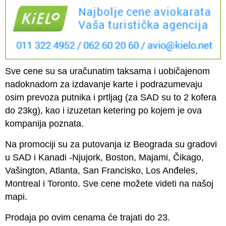
Sve cene su sa uračunatim taksama i uobičajenom
nadoknadom za izdavanje karte i podrazumevaju
osim prevoza putnika i prtljag (za SAD su to 2 kofera
do 23kg), kao i izuzetan ketering po kojem je ova
kompanija poznata.
Na promociji su za putovanja iz Beograda su gradovi
u SAD i Kanadi -Njujork, Boston, Majami, Čikago,
Vašington, Atlanta, San Francisko, Los Anđeles,
Montreal i Toronto. Sve cene možete videti na našoj
mapi.
Prodaja po ovim cenama će trajati do 23.