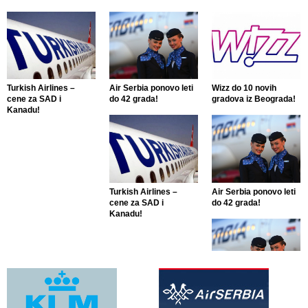
Turkish Airlines –
Air Serbia ponovo leti
Wizz do 10 novih
cene za SAD i
do 42 grada!
gradova iz Beograda!
Kanadu!
Turkish Airlines –
Air Serbia ponovo leti
cene za SAD i
do 42 grada!
Kanadu!
Air Serbia ponovo leti
do 42 grada!