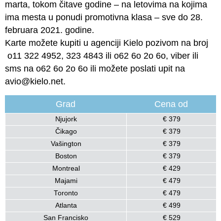
marta, tokom čitave godine – na letovima na kojima
ima mesta u ponudi promotivna klasa – sve do 28.
februara 2021. godine.
Karte možete kupiti u agenciji Kielo pozivom na broj
o11 322 4952, 323 4843 ili o62 6o 2o 6o, viber ili
sms na o62 6o 2o 6o ili možete poslati upit na
avio@kielo.net.
Grad
Cena od
Njujork
€ 379
Čikago
€ 379
Vašington
€ 379
Boston
€ 379
Montreal
€ 429
Majami
€ 479
Toronto
€ 479
Atlanta
€ 499
San Francisko
€ 529