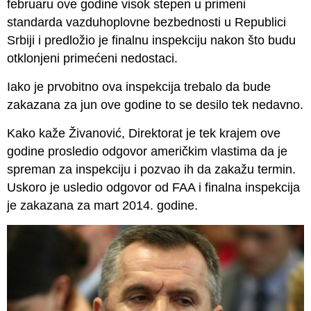
februaru ove godine visok stepen u primeni
standarda vazduhoplovne bezbednosti u Republici
Srbiji i predložio je finalnu inspekciju nakon što budu
otklonjeni primećeni nedostaci.
Iako je prvobitno ova inspekcija trebalo da bude
zakazana za jun ove godine to se desilo tek nedavno.
Kako kaže Živanović, Direktorat je tek krajem ove
godine prosledio odgovor američkim vlastima da je
spreman za inspekciju i pozvao ih da zakažu termin.
Uskoro je usledio odgovor od FAA i finalna inspekcija
je zakazana za mart 2014. godine.