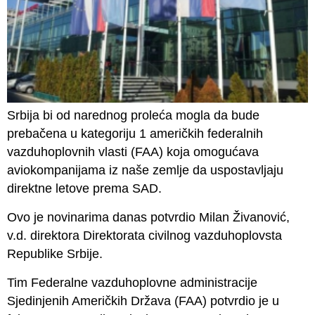
Srbija bi od narednog proleća mogla da bude
prebačena u kategoriju 1 američkih federalnih
vazduhoplovnih vlasti (FAA) koja omogućava
aviokompanijama iz naše zemlje da uspostavljaju
direktne letove prema SAD.
Ovo je novinarima danas potvrdio Milan Živanović,
v.d. direktora Direktorata civilnog vazduhoplovsta
Republike Srbije.
Tim Federalne vazduhoplovne administracije
Sjedinjenih Američkih Država (FAA) potvrdio je u