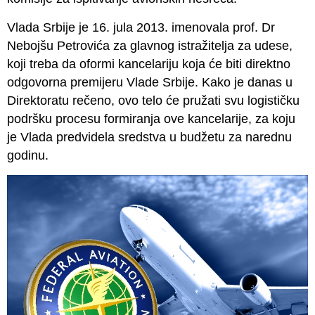
Vlada Srbije je 16. jula 2013. imenovala prof. Dr
Nebojšu Petrovića za glavnog istražitelja za udese
,
koji treba da oformi kancelariju koja će biti direktno
odgovorna premijeru Vlade Srbije. Kako je danas u
Direktoratu rečeno, ovo telo će pružati svu logističku
podršku procesu formiranja ove kancelarije, za koju
je Vlada predvidela sredstva u budžetu za narednu
godinu.