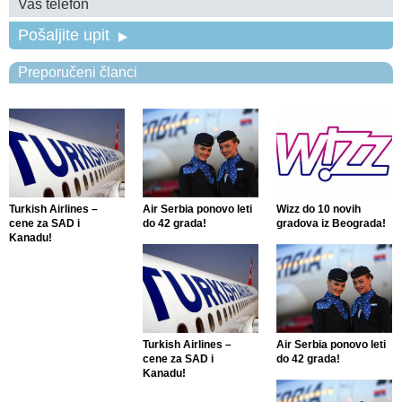
Pošaljite upit
Preporučeni članci
Turkish Airlines –
Air Serbia ponovo leti
Wizz do 10 novih
cene za SAD i
do 42 grada!
gradova iz Beograda!
Kanadu!
Turkish Airlines –
Air Serbia ponovo leti
cene za SAD i
do 42 grada!
Kanadu!