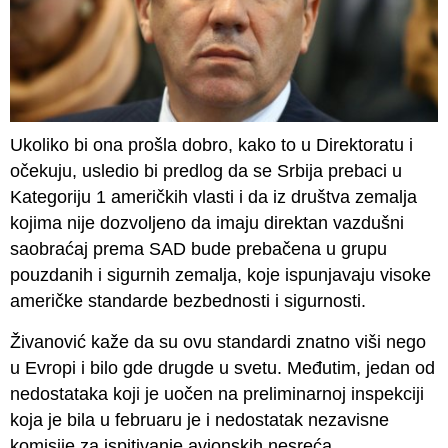
Ukoliko bi ona prošla dobro, kako to u Direktoratu i
očekuju, usledio bi predlog da se Srbija prebaci u
Kategoriju 1 američkih vlasti i da iz društva zemalja
kojima nije dozvoljeno da imaju direktan vazdušni
saobraćaj prema SAD bude prebačena u grupu
pouzdanih i sigurnih zemalja, koje ispunjavaju visoke
američke standarde bezbednosti i sigurnosti.
Živanović kaže da su ovu standardi znatno viši nego
u Evropi i bilo gde drugde u svetu. Međutim, jedan od
nedostataka koji je uočen na preliminarnoj inspekciji
koja je bila u februaru je i
nedostatak nezavisne
komisije za ispitivanje avionskih nesreća.