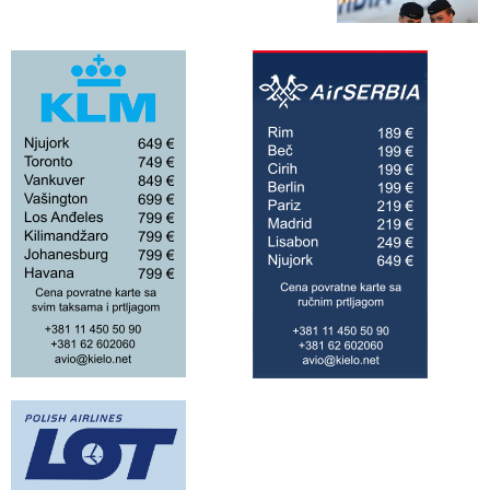
Air Serbia ponovo leti
do 42 grada!