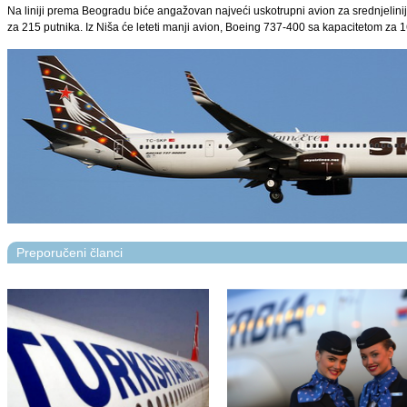
Na liniji prema Beogradu biće angažovan najveći uskotrupni avion za srednjelin
za 215 putnika. Iz Niša će leteti manji avion, Boeing 737-400 sa kapacitetom za 1
Preporučeni članci