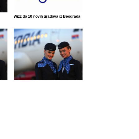
Wizz do 10 novih gradova iz Beograda!
Air Serbia ponovo leti do 42 grada!