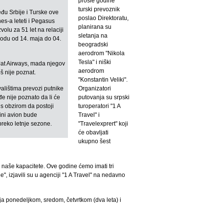
prošle godine
turski prevoznik
đu Srbije i Turske ove
poslao Direktoratu,
nes-a leteti i Pegasus
planirana su
zvolu za 51 let na relaciji
sletanja na
iodu od 14. maja do 04.
beogradski
aerodrom "Nikola
Tesla" i niški
i Jat Airways, mada njegov
aerodrom
š nije poznat.
"Konstantin Veliki".
valištima prevozi putnike
Organizatori
đe nije poznato da li će
putovanja su srpski
, s obzirom da postoji
turoperatori "1 A
ini avion bude
Travel" i
preko letnje sezone.
"Travelexprert" koji
će obavljati
ukupno šest
i naše kapacitete. Ove godine ćemo imati tri
", izjavili su u agenciji "1 A Travel" na nedavno
lija ponedeljkom, sredom, četvrtkom (dva leta) i