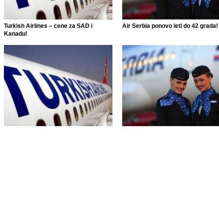
Turkish Airlines – cene za SAD i
Air Serbia ponovo leti do 42 grada!
Kanadu!
Turkish Airlines – cene za SAD i
Air Serbia ponovo leti do 42 grada!
Kanadu!