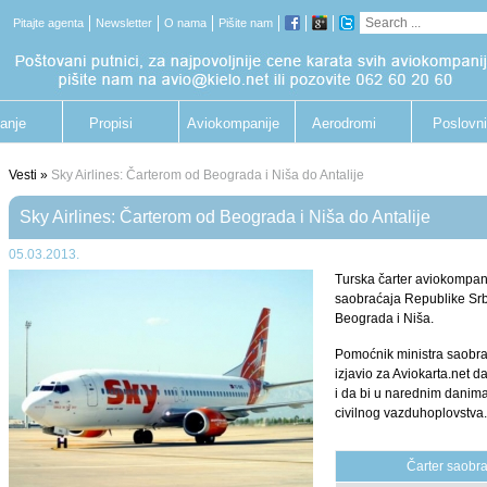
Pitajte agenta
Newsletter
O nama
Pišite nam
anje
Propisi
Aviokompanije
Aerodromi
Poslovni
putnik
Vesti »
Sky Airlines: Čarterom od Beograda i Niša do Antalije
Sky Airlines: Čarterom od Beograda i Niša do Antalije
05.03.2013.
Turska čarter aviokompani
saobraćaja Republike Srbi
Beograda i Niša.
Pomoćnik ministra saobra
izjavio za Aviokarta.net 
i da bi u narednim danima
civilnog vazduhoplovstva
Čarter saobr