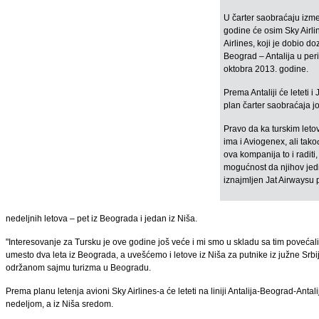
U čarter saobraćaju izme
godine će osim Sky Airli
Airlines, koji je dobio do
Beograd – Antalija u per
oktobra 2013. godine.
Prema Antaliji će leteti 
plan čarter saobraćaja jo
Pravo da ka turskim leto
ima i Aviogenex, ali tako
ova kompanija to i raditi
mogućnost da njihov jed
iznajmljen Jat Airwaysu 
nedeljnih letova – pet iz Beograda i jedan iz Niša.
"Interesovanje za Tursku je ove godine još veće i mi smo u skladu sa tim povećal
umesto dva leta iz Beograda, a uvešćemo i letove iz Niša za putnike iz južne Srbije
održanom sajmu turizma u Beogradu.
Prema planu letenja avioni Sky Airlines-a će leteti na liniji Antalija-Beograd-Anta
nedeljom, a iz Niša sredom.