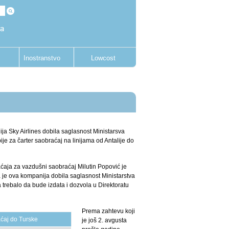
Inostranstvo
Lowcost
ja Sky Airlines dobila saglasnost Ministarsva
je za čarter saobraćaj na linijama od Antalije do
ćaja za vazdušni saobraćaj Milutin Popović je
da je ova kompanija dobila saglasnost Ministarstva
 trebalo da bude izdata i dozvola u Direktoratu
.
Prema zahtevu koji
aćaj do Turske
je još 2. avgusta