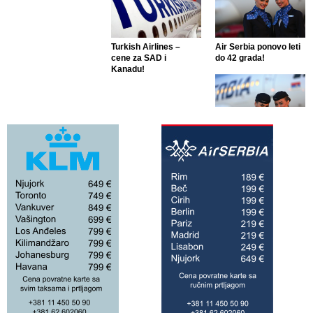
Turkish Airlines –
Air Serbia ponovo leti
cene za SAD i
do 42 grada!
Kanadu!
Air Serbia ponovo leti
do 42 grada!