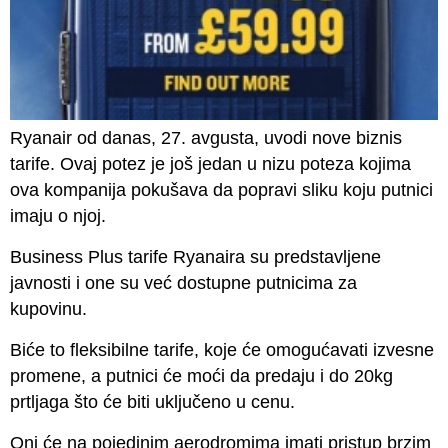
Ryanair od danas, 27. avgusta, uvodi nove biznis
tarife. Ovaj potez je još jedan u nizu poteza kojima
ova kompanija pokušava da popravi sliku koju putnici
imaju o njoj.
Business Plus tarife Ryanaira su predstavljene
javnosti i one su već dostupne putnicima za
kupovinu.
Biće to fleksibilne tarife, koje će omogućavati izvesne
promene, a putnici će moći da predaju i do 20kg
prtljaga što će biti uključeno u cenu.
Oni će na pojedinim aerodromima imati pristup brzim