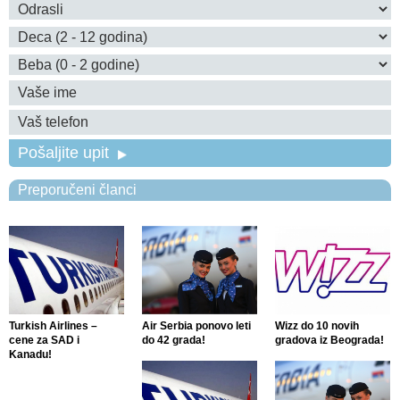
Pošaljite upit
Preporučeni članci
Turkish Airlines –
Air Serbia ponovo leti
Wizz do 10 novih
cene za SAD i
do 42 grada!
gradova iz Beograda!
Kanadu!