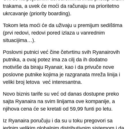
trakama, a uvek će moći da računaju na prioritetno
ukrcavanje (priority boarding).
Tokom leta moći će da uživaju u premijum sedištima
(prvi redovi, redovi pored izlaza u vanrednim
situacijima…).
Poslovni putnici već čine četvrtinu svih Ryanairovih
putnika, a ovaj potez ima za cilj da ih dodatno
motiviše da biraju Ryanair, kao i da privuče nove
poslovne putnike kojima je razgranata mreža linija i
veliki broj letova već interesantna.
Novo biznis tarife su već od danas dostupne preko
sajta Ryanaira na svim linijama ove kompanije, a
njihova cena će se kretati od 59,99 funti po letu.
Iz Ryanaira poručuju i da su u toku pregovori sa
jednim velikim globalnim distributivnim sistemom i da