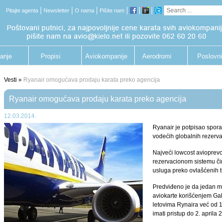
Pitajte agenta
Newsletter
O nama
Pišite nam
anje
Propisi
Aviokompanije
Aerodromi
Poslovni
putnik
Vesti »
Ryanair omogućava prodaju karata preko agencija
Ryanair omogućava prodaju karata preko agencija
12.03.2014.
Ryanair je potpisao spor
vodećih globalnih rezerva
Najveći lowcost avioprevo
rezervacionom sistemu čim
usluga preko ovlašćenih tu
Predviđeno je da jedan man
aviokarte korišćenjem Gal
letovima Rynaira već od 1
imati pristup do 2. aprila