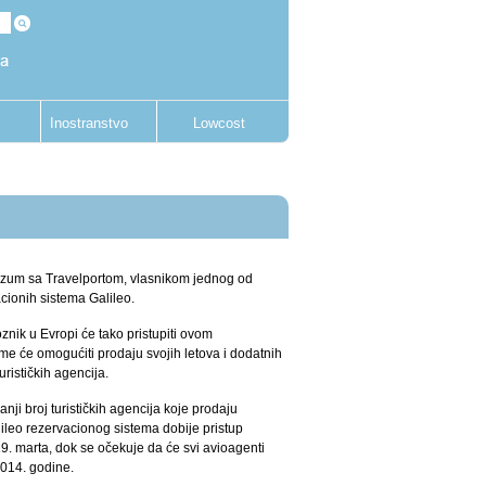
Inostranstvo
Lowcost
azum sa Travelportom, vlasnikom jednog od
cionih sistema Galileo.
znik u Evropi će tako pristupiti ovom
e će omogućiti prodaju svojih letova i dodatnih
rističkih agencija.
ji broj turističkih agencija koje prodaju
ileo rezervacionog sistema dobije pristup
9. marta, dok se očekuje da će svi avioagenti
 2014. godine.