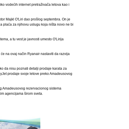
o vodećih internet pretraživača letova kao i
tor Majkl O'Liri dao prošlog septembra. On je
da plaća za njihovu uslugu koja ništa novo ne bi
ema, a tu vest je javnosti umesto O'Lirija
će na ovaj način Ryanair nastaviti da razvija
ko da nisu poznati detalji prodaje karata za
 easyJet prodaje svoje letove preko Amadeusovog
lnog Amadeusovog rezervacionog sistema
čkim agencijama širom sveta.