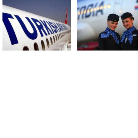
Turkish Airlines – cene za SAD i
Air Serbia ponovo leti do 42 grada!
Kanadu!