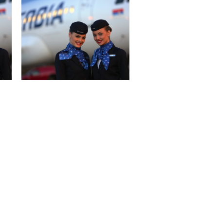
Air Serbia ponovo leti do 42 grada!