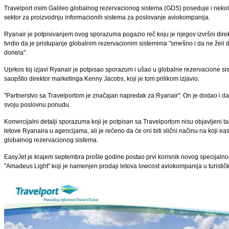
Travelport osim Galileo globalnog rezervacionog sistema (GDS) poseduje i nekolik
sektor za proizvodnju informacionih sistema za poslovanje aviokompanija.
Ryanair je potpisivanjem ovog sporazuma pogazio reč koju je njegov izvršni direk
tvrdio da je pristupanje globalnim rezervacionim sistemima "smešno i da ne želi 
donela".
Uprkos toj izjavi Ryanair je potpisao sporazum i ušao u globalne rezervacione sist
saopštio direktor marketinga Kenny Jacobs, koji je tom prilikom izjavio:
"Partnerstvo sa Travelportom je značajan napredak za Ryanair". On je dodao i da 
svoju poslovnu ponudu.
Komercijalni detalji sporazuma koji je potpisan sa Travelportom nisu objavljeni ta
letove Ryanaira u agencijama, ali je rečeno da će oni biti slični načinu na koji
globalnog rezervacionog sistema.
EasyJet je krajem septembra prošle godine postao prvi korisnik novog specija
"Amadeus Light" koji je namenjen prodaji letova lowcost aviokompanija u turisti