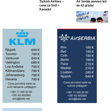
Turkish Airlines –
Air Serbia ponovo leti
cene za SAD i
do 42 grada!
Kanadu!
Air Serbia ponovo leti
do 42 grada!