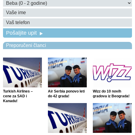
Pošaljite upit
Preporučeni članci
Turkish Airlines –
Air Serbia ponovo leti
Wizz do 10 novih
cene za SAD i
do 42 grada!
gradova iz Beograda!
Kanadu!