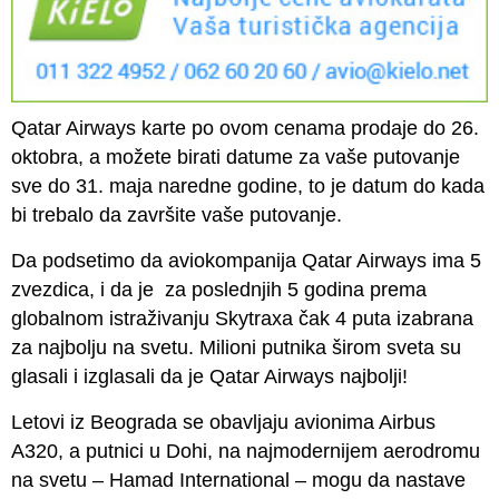
Qatar Airways karte po ovom cenama prodaje do 26.
oktobra, a možete birati datume za vaše putovanje
sve do 31. maja naredne godine, to je datum do kada
bi trebalo da završite vaše putovanje.
Da podsetimo da aviokompanija Qatar Airways ima 5
zvezdica, i da je za poslednjih 5 godina prema
globalnom istraživanju Skytraxa čak 4 puta izabrana
za najbolju na svetu. Milioni putnika širom sveta su
glasali i izglasali da je Qatar Airways najbolji!
Letovi iz Beograda se obavljaju avionima Airbus
A320, a putnici u Dohi, na najmodernijem aerodromu
na svetu – Hamad International – mogu da nastave