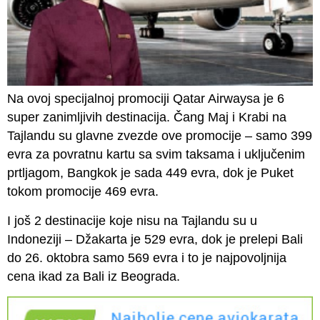
Na ovoj specijalnoj promociji Qatar Airwaysa je 6
super zanimljivih destinacija. Čang Maj i Krabi na
Tajlandu su glavne zvezde ove promocije – samo 399
evra za povratnu kartu sa svim taksama i uključenim
prtljagom, Bangkok je sada 449 evra, dok je Puket
tokom promocije 469 evra.
I još 2 destinacije koje nisu na Tajlandu su u
Indoneziji – Džakarta je 529 evra, dok je prelepi Bali
do 26. oktobra samo 569 evra i to je najpovoljnija
cena ikad za Bali iz Beograda.