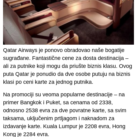
Qatar Airways je ponovo obradovao naše bogatije
sugrađane. Fantastične cene za dosta destinacija –
ali za putnike koji mogu da priušte biznis klasu. Ovog
puta Qatar je ponudio da dve osobe putuju na biznis
klasi po ceni karte za jednog putnika.
Na promociji su veoma popularne destinacije – na
primer Bangkok i Puket, sa cenama od 2338,
odnosno 2538 evra za dve povratne karte, sa svim
taksama, uključenim prtljagom i naknadom za
izdavanje karte. Kuala Lumpur je 2208 evra, Hong
Kong je 2284 evra.