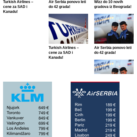
Turkish Airlines –
Air Serbia ponovo leti
Wizz do 10 novih
cene za SAD i
do 42 grada!
gradova iz Beograda!
Kanadu!
Turkish Airlines –
Air Serbia ponovo leti
cene za SAD i
do 42 grada!
Kanadu!
Air Serbia ponovo leti
do 42 grada!