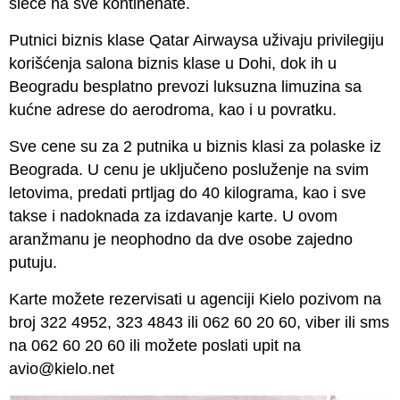
sleće na sve kontinenate.
Putnici biznis klase Qatar Airwaysa uživaju privilegiju
korišćenja salona biznis klase u Dohi, dok ih u
Beogradu besplatno prevozi luksuzna limuzina sa
kućne adrese do aerodroma, kao i u povratku.
Sve cene su za 2 putnika u biznis klasi za polaske iz
Beograda. U cenu je uključeno posluženje na svim
letovima, predati prtljag do 40 kilograma, kao i sve
takse i nadoknada za izdavanje karte. U ovom
aranžmanu je neophodno da dve osobe zajedno
putuju.
Karte možete rezervisati u agenciji Kielo pozivom na
broj 322 4952, 323 4843 ili 062 60 20 60, viber ili sms
na 062 60 20 60 ili možete poslati upit na
avio@kielo.net