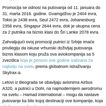
Promocija se odnosi na putovanja od 11. januara do
31. marta 2016. godine. Gvamgdžou je 2404 evra,
Tokio je 2438 evra, Seul 2472 evra, Johanesburg
2358 evra, Singapur 2644 evra, dok je ukupna cena
za 2 putnika na biznis klasi do Šri Lanke 2078 evra.
Zahvaljujući ovoj promociji putnici iz Srbije imaće
privilegiju da iskuse vrhunski doživljaj putovanja
biznis klasom koju pruža ova aviokompanija sa 5
zvezdica
koja je ponovo ove godine izabrana za
najbolju na svetu
prema globalnom istraživanju
Skytrax-a.
Letovi iz Beograda se obavljaju avionima Airbus
A320, a putnici u Dohi, na najmodernijem aerodromu
na svetu – Hamad International – mogu da nastave
putovanje ka bilo kojoj destinaciji ove kompanije, koja