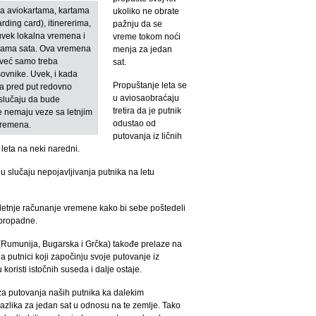
a aviokartama, kartama
ukoliko ne obrate
rding card), itinererima,
pažnju da se
 uvek lokalna vremena i
vreme tokom noći
nama sata. Ova vremena
menja za jedan
 već samo treba
sat.
sovnike. Uvek, i kada
Propuštanje leta se
a pred put redovno
u aviosaobraćaju
 slučaju da bude
tretira da je putnik
 nemaju veze sa letnjim
odustao od
vremena.
putovanja iz ličnih
leta na neki naredni.
u slučaju nepojavljivanja putnika na letu
 letnje računanje vremene kako bi sebe poštedeli
 propadne.
i (Rumunija, Bugarska i Grčka) takođe prelaze na
 putnici koji započinju svoje putovanje iz
koristi istočnih suseda i dalje ostaje.
za putovanja naših putnika ka dalekim
razlika za jedan sat u odnosu na te zemlje. Tako