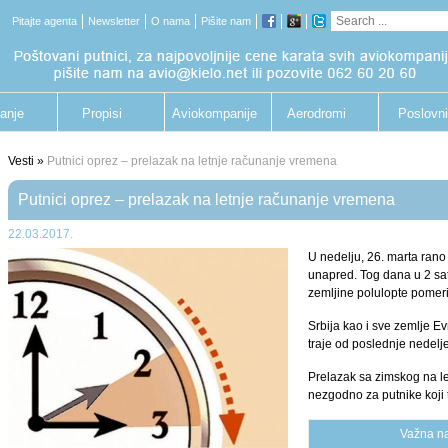
Pitajte agenta
Newsletter
O nama
Pišite nam
anje
Propisi
Aviokompanije
Aerodromi
Poslovni
putnik
Vesti »
Putnici oprez – prelazak na letnje računanje vremena
Putnici oprez – prelazak na letnje računanje vremena
22.03.2017.
U nedelju, 26. marta rano
unapred. Tog dana u 2 sat
zemljine polulopte pomeri
Srbija kao i sve zemlje E
traje od poslednje nedelj
Prelazak sa zimskog na l
nezgodno za putnike koji 
Važna 