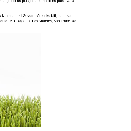
takodje biti na plus jedan umesto na plus dva, a
 između nas i Severne Amerike biti jedan sat
oronto +6, Čikago +7, Los Anđeles, San Francisko