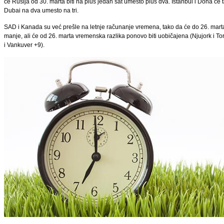
će Rusija od 30. marta biti na plus jedan sat umesto plus dva. Istanbul i Doha će 
Dubai na dva umesto na tri.
SAD i Kanada su već prešle na letnje računanje vremena, tako da će do 26. marta
manje, ali će od 26. marta vremenska razlika ponovo biti uobičajena (Njujork i T
i Vankuver +9).