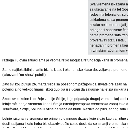
Sva vremena iskazana n
za ukrcavanje na let (boa
redovima letenja idr. su
usklađena su sa prome
nikako ne treba menjati,
prilagoditi sopstvene ča
nema promene sata treb
proveravati status leta u
nenadanih promena koje
ili zimskim računanjem 
razloga i u ovim situacijama je veoma retko moguća refundacija karte ili promena 
Samo najfleksibilnije tarife biznis klase i ekonomske klase dozvoljavaju promene 
(takozvani ‘no-show’ putnik).
Zato svi koji putuju 26. marta treba sa posebnom pažnjom da shvate prelazak na
potencijalno velikog finansijskog gubitka u slučaju da zakasne na let pa im karta
Skoro sve okolne i obližnje zemlje Srbije, koje pripadaju drugoj vremenskoj zon
letnje računanje vremena kada i Srbija (srednjeevropska vremenska zona) tako da
Temišvara, Sofije, Soluna ili Atine ne treba da brinu. Razlika od plus jednog sata u 
Letnje računanje vremena ne primenjuju mnoge države koje služe kao tranzitne 
destinacijama i zato treba biti obazriv pošto će se desiti da se smanji vremenska 