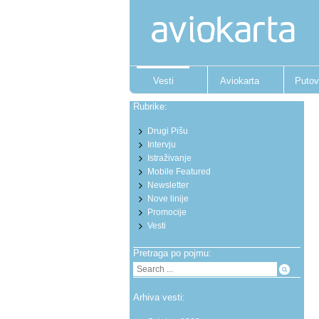
Vesti
Aviokarta
Putov
Rubrike:
Drugi Pišu
Intervju
Istraživanje
Mobile Featured
Newsletter
Nove linije
Promocije
Vesti
Pretraga po pojmu:
Arhiva vesti: