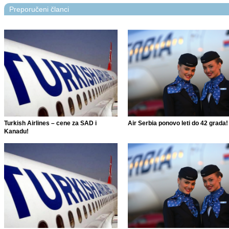
Preporučeni članci
Turkish Airlines – cene za SAD i
Air Serbia ponovo leti do 42 grada!
Kanadu!