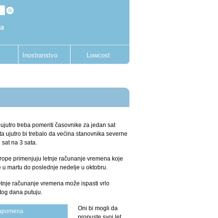
Inostranstvo
Lowcost
 ujutro treba pomeriti časovnike za jedan sat
a ujutro bi trebalo da većina stanovnika severne
 sat na 3 sata.
vrope primenjuju letnje računanje vremena koje
e u martu do poslednje nedelje u oktobru.
etnje računanje vremena može ispasti vrlo
tog dana putuju.
Oni bi mogli da
napomena
propuste svoj let