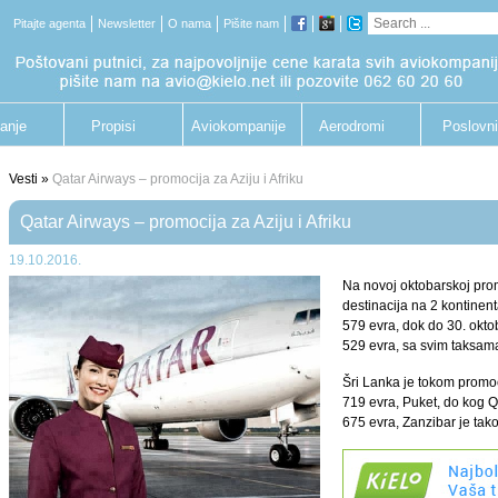
Pitajte agenta
Newsletter
O nama
Pišite nam
anje
Propisi
Aviokompanije
Aerodromi
Poslovni
putnik
Vesti »
Qatar Airways – promocija za Aziju i Afriku
Qatar Airways – promocija za Aziju i Afriku
19.10.2016.
Na novoj oktobarskoj pro
destinacija na 2 kontine
579 evra, dok do 30. okto
529 evra, sa svim taksama
Šri Lanka je tokom promoc
719 evra, Puket, do kog Qa
675 evra, Zanzibar je tak