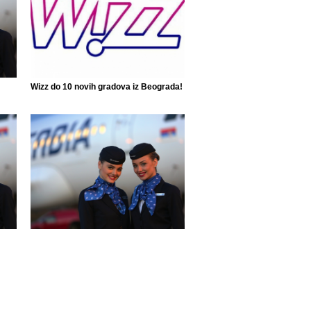
Wizz do 10 novih gradova iz Beograda!
Air Serbia ponovo leti do 42 grada!