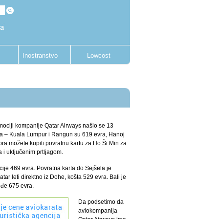
Inostranstvo
Lowcost
mociji kompanije Qatar Airways našlo se 13
nta – Kuala Lumpur i Rangun su 619 evra, Hanoj
bra možete kupiti povratnu kartu za Ho Ši Min za
 i uključenim prtljagom.
ije 469 evra. Povratna karta do Sejšela je
tar leti direktno iz Dohe, košta 529 evra. Bali je
ođe 675 evra.
Da podsetimo da
aviokompanija