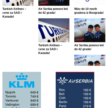
Turkish Airlines –
Air Serbia ponovo leti
Wizz do 10 novih
cene za SAD i
do 42 grada!
gradova iz Beograda!
Kanadu!
Turkish Airlines –
Air Serbia ponovo leti
cene za SAD i
do 42 grada!
Kanadu!
Air Serbia ponovo leti
do 42 grada!