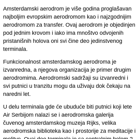
Amsterdamski aerodrom je više godina proglašavan
najboljim evropskim aerodromom kao i najzgodnijim
aerodromom za transfer. Ovaj aerodrom je objedinjen
pod jednim krovom i iako ima mnoštvo odvojenih
pristanišnih holova oni svi čine deo jedinstvenog
terminala.
Funkcionalnost amsterdamskog aerodroma je
izvanredna, a njegova organizacija je primer drugim
aerodromima. Aerodromski sadržaji su izvanredni i
svi putnici u tranzitu mogu da uživaju dok čekaju na
naredni let.
U delu terminala gde će ubuduće biti putnici koji lete
Air Serbijom nalazi se i aerodromska galerija
čuvenog amsterdamskog muzeja Rijks, velika
aerodromska biblioteka kao i prostorije za meditacije i
molitve. Ovaj deo terminala je sa centralnim holom 2