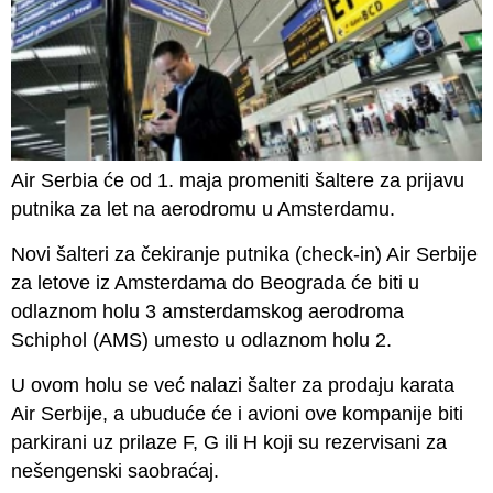
Air Serbia će od 1. maja promeniti šaltere za prijavu
putnika za let na aerodromu u Amsterdamu.
Novi šalteri za čekiranje putnika (check-in) Air Serbije
za letove iz Amsterdama do Beograda će biti u
odlaznom holu 3 amsterdamskog aerodroma
Schiphol (AMS)
umesto u odlaznom holu 2.
U ovom holu se već nalazi šalter za prodaju karata
Air Serbije, a ubuduće će i avioni ove kompanije biti
parkirani uz prilaze F, G ili H koji su rezervisani za
nešengenski saobraćaj.