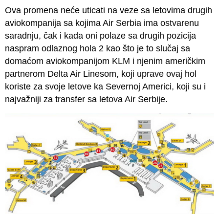
Ova promena neće uticati na veze sa letovima drugih
aviokompanija sa kojima Air Serbia ima ostvarenu
saradnju, čak i kada oni polaze sa drugih pozicija
naspram odlaznog hola 2 kao što je to slučaj sa
domaćom aviokompanijom KLM i njenim američkim
partnerom Delta Air Linesom, koji uprave ovaj hol
koriste za svoje letove ka Severnoj Americi, koji su i
najvažniji za transfer sa letova Air Serbije.