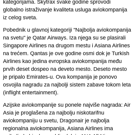
kategorijama. Skytrax svake godine sprovodi
globalno istraživanje kvaliteta usluga aviokompanija
iz celog sveta.
Pobednik u glavnoj kategoriji "Najbolja aviokompanija
na svetu" je
Qatar Airways
. Iza njega su se plasirali
Singapore Airlines
na drugom mestu i Asiana Airlines
na trećem. Qantas je ove godine osmi dok je
Turkish
Airlines
kao jedina evropska aviokompanija među
prvih deset dospeo na deveto mesto. Deseto mesto
je pripalo
Emirates-u
. Ova kompanija je ponovo
osvojila nagradu za najbolji sistem zabave tokom leta
(inflight entertainment).
Azijske aviokompanije su ponele najviše nagrada: Air
Asia je proglašena za najbolju niskotarifnu
aviokompaniju u svetu, Dragonair je najbolja
regionalna aviokompanija, Asiana Airlines ima