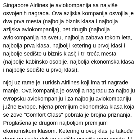
Singapore Airlines je aviokompanija sa najviše
osvojenih nagrada. Ova azijska kompanija osvojila je
dva prva mesta (najbolja biznis klasa i najbolja
azijska aviokompanija), pet drugih (najbolja
aviokompanija na svetu, najbolja zabava tokom leta,
najbolja prva klasa, najbolji ketering u prvoj klasi i
najbolje sedište u biznis klasi) i tri treća mesta
(najbolje kabinsko osoblje, najbolja ekonomska klasa
i najbolje sedište u prvoj klasi).
Njoj uz rame je Turkish Airlines koji ima tri nagrade
manje. Ova kompanija je osvojila nagradu za najbolju
evropsku aviokompaniju i za najbolju aviokompaniju
južne Evrope. Njena premijum ekonomska klasa koja
se zove
"Comfort Class"
pobrala je brojna priznanja.
Proglašena je drugom najboljom premijum
ekonomskom klasom. Ketering u ovoj klasi je takođe
drugi na svetu dok su sedišta osvojila prvo mesto. U