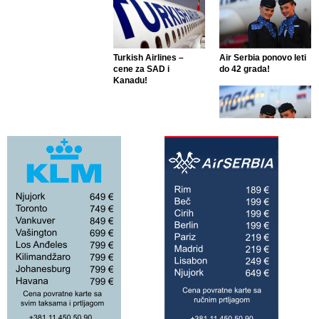
Turkish Airlines –
Air Serbia ponovo leti
cene za SAD i
do 42 grada!
Kanadu!
Air Serbia ponovo leti
do 42 grada!