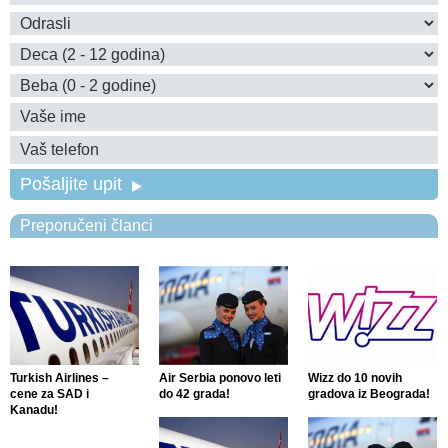
Pošaljite upit
Preporučeni članci
Turkish Airlines –
Air Serbia ponovo leti
Wizz do 10 novih
cene za SAD i
do 42 grada!
gradova iz Beograda!
Kanadu!