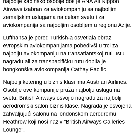
najbolje kabinsko osoblje dok je ANA All Nippon
Airways izabran za aviokompaniju sa najboljim
zemaljskim uslugama na celom svetu i za
aviokompanija sa najboljim osobljem u regionu Azije.
Lufthansa
je pored Turkish-a osvetlala obraz
evropskim aviokompanijama pobedivši u trci za
najbolju aviokompaniju na transatlantskoj ruti. Istu
nagradu ali za transpacifičku rutu dobila je
hongkonška aviokompanija Cathay Pacific.
Najbolji ketering u biznis klasi ima
Austrian Airlines
.
Osoblje ove kompanije pruža najbolju uslugu na
svetu. British Airways osvojio nagradu za najbolji
aerodromski salon biznis klase. Nagrada je osvojena
zahvaljujući salonu na londonskom aerodromu
Heathrow koji nosi naziv "British Airways Galleries
Lounge".