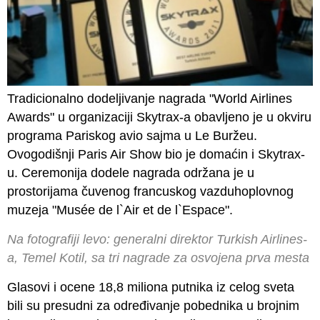
Tradicionalno dodeljivanje nagrada
"World Airlines
Awards"
u organizaciji Skytrax-a obavljeno je u okviru
programa Pariskog avio sajma u Le Buržeu.
Ovogodišnji
Paris Air Show
bio je domaćin i Skytrax-
u. Ceremonija dodele nagrada održana je u
prostorijama čuvenog francuskog vazduhoplovnog
muzeja
"Musée de l`Air et de l`Espace"
.
Na fotografiji levo: generalni direktor Turkish Airlines-
a, Temel Kotil, sa tri nagrade za osvojena prva mesta
Glasovi i ocene 18,8 miliona putnika iz celog sveta
bili su presudni za određivanje pobednika u brojnim