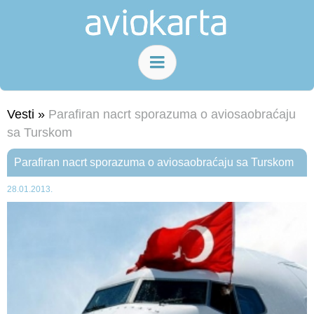
Vesti »
Parafiran nacrt sporazuma o aviosaobraćaju
sa Turskom
Parafiran nacrt sporazuma o aviosaobraćaju sa Turskom
28.01.2013.