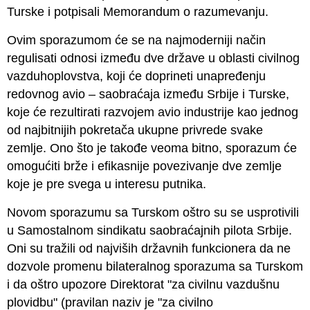
Turske i potpisali Memorandum o razumevanju.
Ovim sporazumom će se na najmoderniji način
regulisati odnosi između dve države u oblasti civilnog
vazduhoplovstva, koji će doprineti unapređenju
redovnog avio – saobraćaja između Srbije i Turske,
koje će rezultirati razvojem avio industrije kao jednog
od najbitnijih pokretača ukupne privrede svake
zemlje. Ono što je takođe veoma bitno, sporazum će
omogućiti brže i efikasnije povezivanje dve zemlje
koje je pre svega u interesu putnika.
Novom sporazumu sa Turskom oštro su se usprotivili
u Samostalnom sindikatu saobraćajnih pilota Srbije.
Oni su tražili od najviših državnih funkcionera da ne
dozvole promenu bilateralnog sporazuma sa Turskom
i da oštro upozore Direktorat "za civilnu vazdušnu
plovidbu" (pravilan naziv je "za civilno