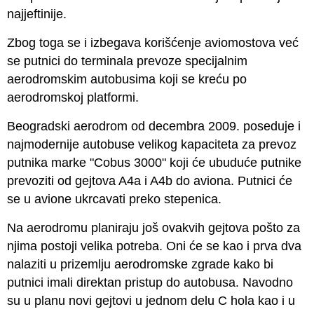
najjeftinije.
Zbog toga se i izbegava korišćenje aviomostova već
se putnici do terminala prevoze specijalnim
aerodromskim autobusima koji se kreću po
aerodromskoj platformi.
Beogradski aerodrom od decembra 2009. poseduje i
najmodernije autobuse velikog kapaciteta za prevoz
putnika marke "Cobus 3000" koji će ubuduće putnike
prevoziti od gejtova A4a i A4b do aviona. Putnici će
se u avione ukrcavati preko stepenica.
Na aerodromu planiraju još ovakvih gejtova pošto za
njima postoji velika potreba. Oni će se kao i prva dva
nalaziti u prizemlju aerodromske zgrade kako bi
putnici imali direktan pristup do autobusa. Navodno
su u planu novi gejtovi u jednom delu C hola kao i u