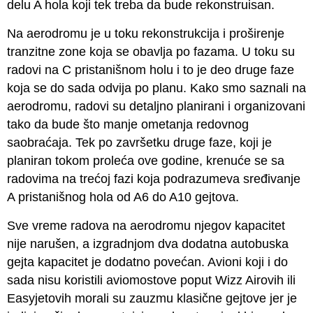
delu A hola koji tek treba da bude rekonstruisan.
Na aerodromu je u toku rekonstrukcija i proširenje
tranzitne zone koja se obavlja po fazama. U toku su
radovi na C pristanišnom holu i to je deo druge faze
koja se do sada odvija po planu. Kako smo saznali na
aerodromu, radovi su detaljno planirani i organizovani
tako da bude što manje ometanja redovnog
saobraćaja. Tek po završetku druge faze, koji je
planiran tokom proleća ove godine, krenuće se sa
radovima na trećoj fazi koja podrazumeva sređivanje
A pristanišnog hola od A6 do A10 gejtova.
Sve vreme radova na aerodromu njegov kapacitet
nije narušen, a izgradnjom dva dodatna autobuska
gejta kapacitet je dodatno povećan. Avioni koji i do
sada nisu koristili aviomostove poput Wizz Airovih ili
Easyjetovih morali su zauzmu klasične gejtove jer je