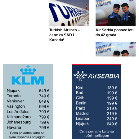
Turkish Airlines –
Air Serbia ponovo leti
cene za SAD i
do 42 grada!
Kanadu!
Air Serbia ponovo leti
do 42 grada!