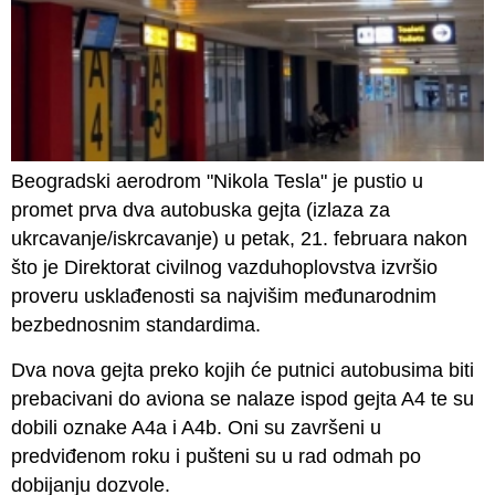
Beogradski aerodrom "Nikola Tesla" je pustio u
promet prva dva autobuska gejta (izlaza za
ukrcavanje/iskrcavanje) u petak, 21. februara nakon
što je Direktorat civilnog vazduhoplovstva izvršio
proveru usklađenosti sa najvišim međunarodnim
bezbednosnim standardima.
Dva nova gejta preko kojih će putnici autobusima biti
prebacivani do aviona se nalaze ispod gejta A4 te su
dobili oznake A4a i A4b. Oni su završeni u
predviđenom roku i pušteni su u rad odmah po
dobijanju dozvole.