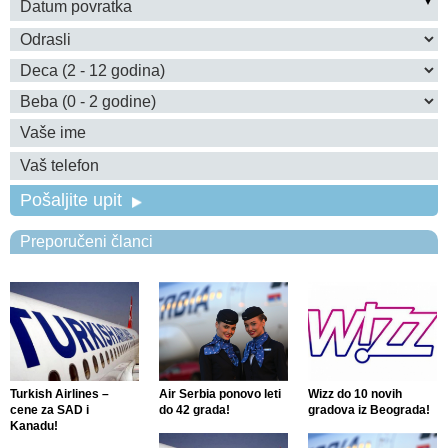
Pošaljite upit
Preporučeni članci
Turkish Airlines –
Air Serbia ponovo leti
Wizz do 10 novih
cene za SAD i
do 42 grada!
gradova iz Beograda!
Kanadu!