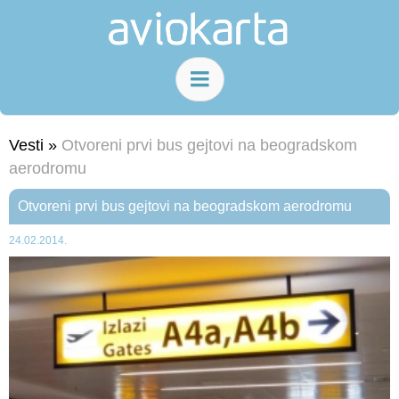
Vesti »
Otvoreni prvi bus gejtovi na beogradskom
aerodromu
Otvoreni prvi bus gejtovi na beogradskom aerodromu
24.02.2014.