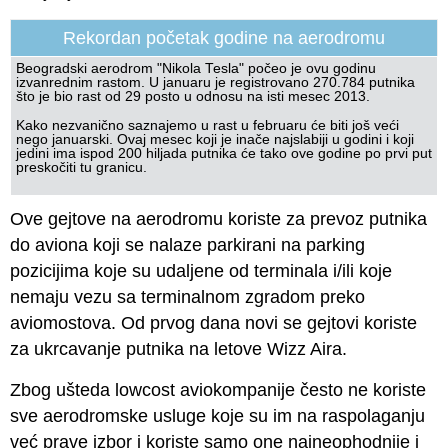
Rekordan početak godine na aerodromu
Beogradski aerodrom "Nikola Tesla" počeo je ovu godinu
izvanrednim rastom. U januaru je registrovano 270.784 putnika
što je bio rast od 29 posto u odnosu na isti mesec 2013.
Kako nezvanično saznajemo u rast u februaru će biti još veći
nego januarski. Ovaj mesec koji je inače najslabiji u godini i koji
jedini ima ispod 200 hiljada putnika će tako ove godine po prvi put
preskočiti tu granicu.
Ove gejtove na aerodromu koriste za prevoz putnika
do aviona koji se nalaze parkirani na parking
pozicijima koje su udaljene od terminala i/ili koje
nemaju vezu sa terminalnom zgradom preko
aviomostova. Od prvog dana novi se gejtovi koriste
za ukrcavanje putnika na letove Wizz Aira.
Zbog ušteda lowcost aviokompanije često ne koriste
sve aerodromske usluge koje su im na raspolaganju
već prave izbor i koriste samo one najneophodnije i