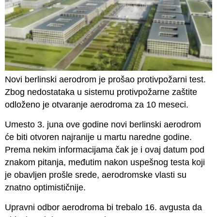
Novi berlinski aerodrom je prošao protivpožarni test.
Zbog nedostataka u sistemu protivpožarne zaštite
odloženo je otvaranje aerodroma za 10 meseci.
Umesto 3. juna ove godine novi berlinski aerodrom
će biti otvoren najranije u martu naredne godine.
Prema nekim informacijama čak je i ovaj datum pod
znakom pitanja, međutim nakon uspešnog testa koji
je obavljen prošle srede, aerodromske vlasti su
znatno optimističnije.
Upravni odbor aerodroma bi trebalo 16. avgusta da