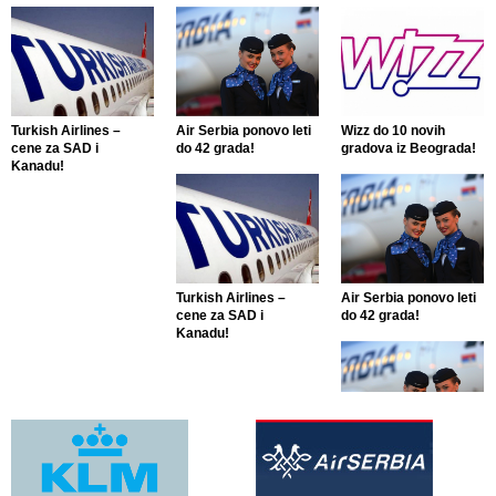
Turkish Airlines –
Air Serbia ponovo leti
Wizz do 10 novih
cene za SAD i
do 42 grada!
gradova iz Beograda!
Kanadu!
Turkish Airlines –
Air Serbia ponovo leti
cene za SAD i
do 42 grada!
Kanadu!
Air Serbia ponovo leti
do 42 grada!