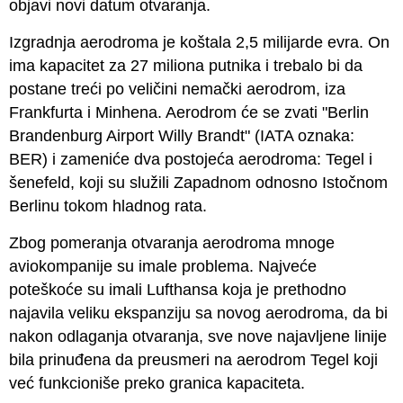
objavi novi datum otvaranja.
Izgradnja aerodroma je koštala 2,5 milijarde evra. On
ima kapacitet za 27 miliona putnika i trebalo bi da
postane treći po veličini nemački aerodrom, iza
Frankfurta i Minhena. Aerodrom će se zvati "Berlin
Brandenburg Airport Willy Brandt" (IATA oznaka:
BER) i zameniće dva postojeća aerodroma: Tegel i
šenefeld, koji su služili Zapadnom odnosno Istočnom
Berlinu tokom hladnog rata.
Zbog pomeranja otvaranja aerodroma mnoge
aviokompanije su imale problema. Najveće
poteškoće su imali Lufthansa koja je prethodno
najavila veliku ekspanziju sa novog aerodroma, da bi
nakon odlaganja otvaranja, sve nove najavljene linije
bila prinuđena da preusmeri na aerodrom Tegel koji
već funkcioniše preko granica kapaciteta.