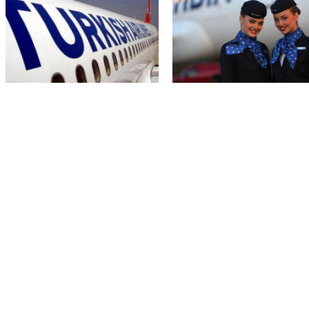
Turkish Airlines – cene za SAD i
Air Serbia ponovo leti do 42 grada!
Kanadu!