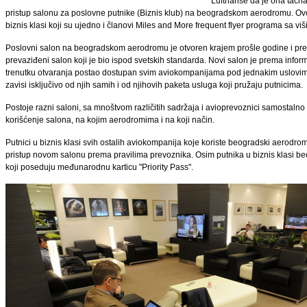
Lufthanse da je ona tačna 
pristup salonu za poslovne putnike (Biznis klub) na beogradskom aerodromu. O
biznis klasi koji su ujedno i članovi Miles and More frequent flyer programa sa viš
Poslovni salon na beogradskom aerodromu je otvoren krajem prošle godine i pred
prevaziđeni salon koji je bio ispod svetskih standarda. Novi salon je prema inf
trenutku otvaranja postao dostupan svim aviokompanijama pod jednakim uslovima.
zavisi isključivo od njih samih i od njihovih paketa usluga koji pružaju putnicima.
Postoje razni saloni, sa mnoštvom različitih sadržaja i avioprevoznici samostalno
korišćenje salona, na kojim aerodromima i na koji način.
Putnici u biznis klasi svih ostalih aviokompanija koje koriste beogradski aerodrom
pristup novom salonu prema pravilima prevoznika. Osim putnika u biznis klasi beo
koji poseduju međunarodnu karticu "Priority Pass".