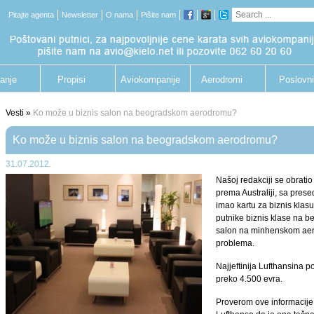
Pitajte agenta
Newsletter
O nama
Pišite nam
anje
Propisi
Aviokompanije
Aerodromi
Poslovni
putnik
Vesti »
Ko može u biznis salon na beogradskom aerodromu?
Ko može u biznis salon na beogradskom aerodromu?
31.07.2012.
Našoj redakciji se obrati
prema Australiji, sa pres
imao kartu za biznis klasu
putnike biznis klase na 
salon na minhenskom aer
problema.
Najjeftinija Lufthansina po
preko 4.500 evra.
Proverom ove informacije