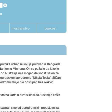
Inostranstvo
Lowcost
o putnik Lufthanse koji je putovao iz Beograda
edanjem u Minhenu. On se požalio da iako je
 do Australije nije mogao da koristi salon za
beogradskom aerodromu "Nikola Tesla". Sličan
odromu mu je bio dostupan bez ikakvih
vratna karta u biznis klasi do Australije košta
 saznali smo od aerodromskih predstavnika