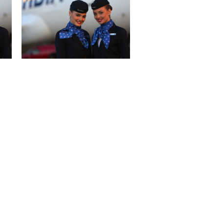
Air Serbia ponovo leti do 42 grada!