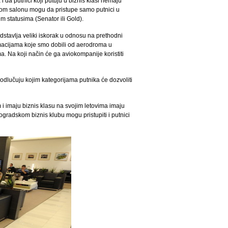
i da putnici koji putuju u biznis klasi nemaju
vom salonu mogu da pristupe samo putnici u
im statusima (Senator ili Gold).
stavlja veliki iskorak u odnosu na prethodni
ormacijama koje smo dobili od aerodroma u
 Na koji način će ga aviokompanije koristiti
 odlučuju kojim kategorijama putnika će dozvoliti
 i imaju biznis klasu na svojim letovima imaju
gradskom biznis klubu mogu pristupiti i putnici