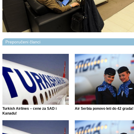
Preporučeni članci
Turkish Airlines – cene za SAD i
Air Serbia ponovo leti do 42 grada!
Kanadu!